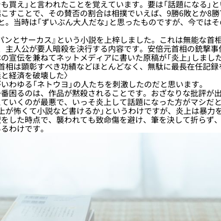
も買え」と言われたことを覚えています。要は「話題になる」
こすことで、その賛否の割合は相撲でいえば、9勝6敗とか8勝
と。当時は「ずいぶん大人だな」と思ったものですが、今では
『パンとサーカス』という小説を上梓しました。これは無能な首
、主人公が要人暗殺を決行する内容です。安倍元首相の銃撃事
の宣伝を兼ねてネットメディアに書いた原稿が「炎上」しまし
元首相は顕彰すべき功績などほとんどなく、無駄に最長在任記録
と経済を破壊した〉
いわゆる「ネトウヨ」の人たちを刺激したのだと思います。
番困るのは、作品が黙殺されることです。おざなりな批評が出
えていくのが最悪で、いっそ炎上して話題になった方がマシだ
上が怖くて小説など書けるか」というわけですが、炎上は暴力
択をした時点で、襲われても致命傷を避け、筆を決して折らず
いるわけです。