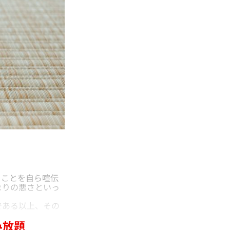
ことを自ら喧伝
まりの悪さといっ
である以上、その
み放題