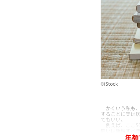
©iStock
かくいう私も、
することに実は居
てもいい。
例えば、ここ5
闘いは継続すべ
年額