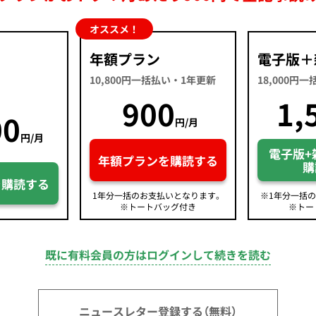
オススメ！
年額プラン
電子版＋
10,800円一括払い・1年更新
18,000円
900
1,
00
円/月
円/月
電子版+
年額プランを購読する
購
を購読する
1年分一括のお支払いとなります。
※1年分一括
※トートバッグ付き
※トー
既に有料会員の方はログインして続きを読む
ニュースレター登録する（無料）