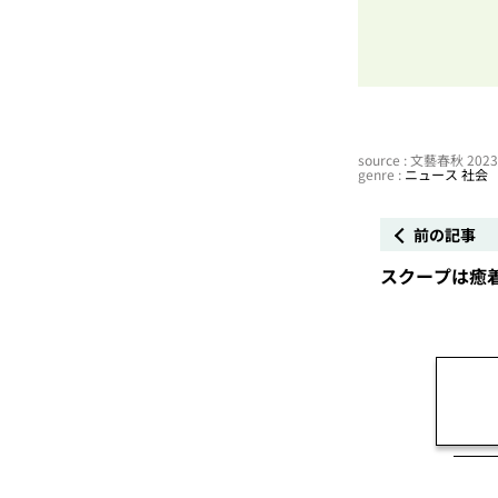
source : 文藝春秋 20
genre :
ニュース
社会
前の記事
スクープは癒