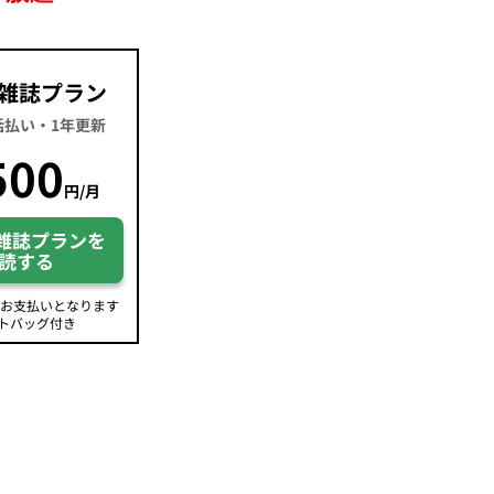
雑誌プラン
一括払い・1年更新
500
円/月
雑誌プランを
読する
のお支払いとなります
トバッグ付き