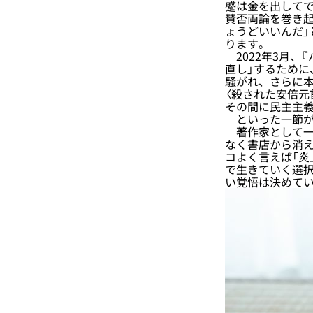
蹙は金を出してで
賛否両論を巻き起
ょうどいいんだ」
ります。
2022年3月、
直し」するために
騒がれ、さらに本
〈殺された安倍
その間に民主主義
といった一節が
著作家として一
なく書店から消
コよく言えば「炎
で生きていく選
い覚悟は決めて