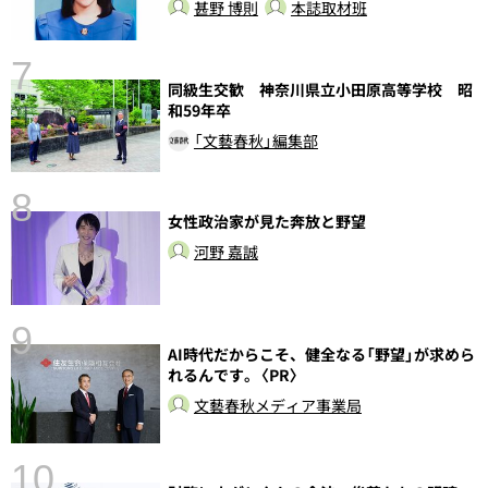
甚野 博則
本誌取材班
7
同級生交歓 神奈川県立小田原高等学校 昭
和59年卒
「文藝春秋」編集部
8
女性政治家が見た奔放と野望
前
河野 嘉誠
9
AI時代だからこそ、健全なる「野望」が求めら
れるんです。〈PR〉
文藝春秋メディア事業局
10