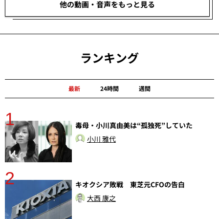
他の動画・音声をもっと見る
ランキング
最新
24時間
週間
1
毒母・小川真由美は“孤独死”していた
小川 雅代
2
分
キオクシア敗戦 東芝元CFOの告白
大西 康之