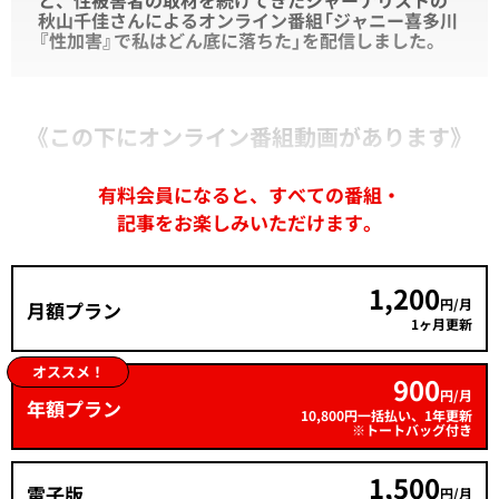
と、性被害者の取材を続けてきたジャーナリストの
秋山千佳さんによるオンライン番組「ジャニー喜多川
『性加害』で私はどん底に落ちた」を配信しました。
《この下にオンライン番組動画があります》
有料会員になると、すべての番組・
記事をお楽しみいただけます。
1,200
円/月
月額プラン
1ヶ月更新
オススメ！
900
円/月
年額プラン
10,800円一括払い、1年更新
※トートバッグ付き
1,500
電子版
円/月