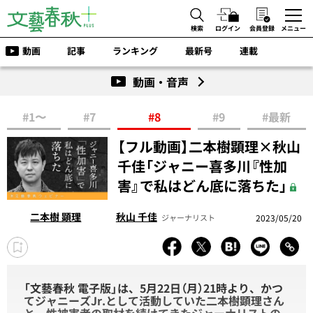
検索
ログイン
会員登録
メニュー
動画
記事
ランキング
最新号
連載
動画・音声
#1〜
#7
#8
#9
#最新
【フル動画】二本樹顕理×秋山
千佳「ジャニー喜多川『性加
害』で私はどん底に落ちた」
二本樹 顕理
秋山 千佳
2023/05/20
ジャーナリスト
「文藝春秋 電子版」は、5月22日（月）21時より、かつ
てジャニーズJr.として活動していた二本樹顕理さん