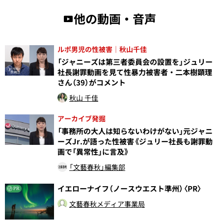
他の動画・音声
ルポ男児の性被害｜秋山千佳
「ジャニーズは第三者委員会の設置を」ジュリー
社長謝罪動画を見て性暴力被害者・二本樹顕理
さん（39）がコメント
秋山 千佳
アーカイブ発掘
「事務所の大人は知らないわけがない」元ジャニ
ーズJr.が語った性被害《ジュリー社長も謝罪動
画で「異常性」に言及》
「文藝春秋」編集部
イエローナイフ（ノースウエスト準州）〈PR〉
PR
文藝春秋メディア事業局