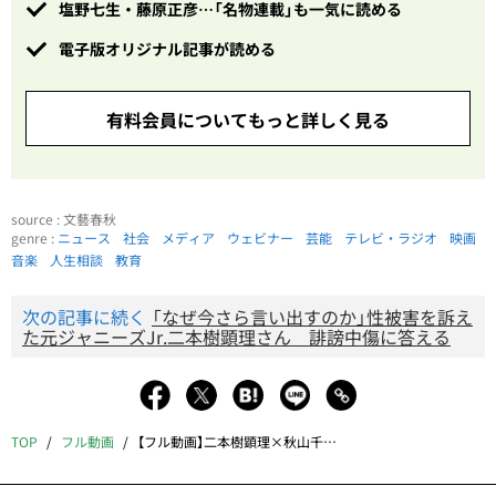
塩野七生・藤原正彦…「名物連載」も一気に読める
電子版オリジナル記事が読める
有料会員についてもっと詳しく見る
source : 文藝春秋
genre :
ニュース
社会
メディア
ウェビナー
芸能
テレビ・ラジオ
映画
音楽
人生相談
教育
次の記事に続く
「なぜ今さら言い出すのか」性被害を訴え
た元ジャニーズJr.二本樹顕理さん 誹謗中傷に答える
TOP
フル動画
【フル動画】二本樹顕理×秋山千佳「ジャニー喜多川『性加害』で私はどん底に落ちた」