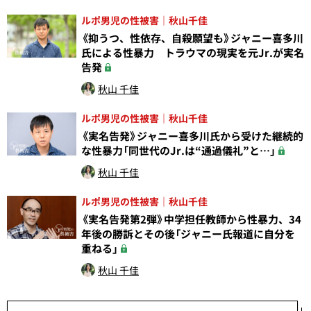
ルポ男児の性被害｜秋山千佳
《抑うつ、性依存、自殺願望も》ジャニー喜多川
氏による性暴力 トラウマの現実を元Jr.が実名
告発
秋山 千佳
ルポ男児の性被害｜秋山千佳
《実名告発》ジャニー喜多川氏から受けた継続的
な性暴力「同世代のJr.は“通過儀礼”と…」
秋山 千佳
ルポ男児の性被害｜秋山千佳
《実名告発第2弾》中学担任教師から性暴力、34
年後の勝訴とその後「ジャニー氏報道に自分を
重ねる」
秋山 千佳