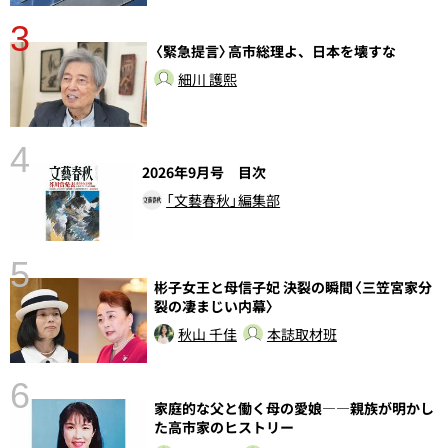
3
〈緊急提言〉高市総理よ、日本を壊すな
細川 護熙
4
2026年9月号 目次
「文藝春秋」編集部
5
彬子女王と母信子妃 決裂の瞬間〈三笠宮家分
し
裂の凄まじい内幕〉
秋山 千佳
本誌取材班
6
家庭的な父と働く母の愛娘――親族が明かし
た高市家のヒストリー