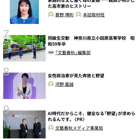
た高市家のヒストリー
甚野 博則
本誌取材班
7
同級生交歓 神奈川県立小田原高等学校 昭
和59年卒
「文藝春秋」編集部
8
女性政治家が見た奔放と野望
前
河野 嘉誠
9
AI時代だからこそ、健全なる「野望」が求めら
れるんです。〈PR〉
文藝春秋メディア事業局