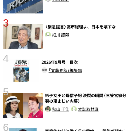
3
〈緊急提言〉高市総理よ、日本を壊すな
細川 護熙
4
2026年9月号 目次
「文藝春秋」編集部
5
彬子女王と母信子妃 決裂の瞬間〈三笠宮家分
し
裂の凄まじい内幕〉
秋山 千佳
本誌取材班
6
家庭的な父と働く母の愛娘――親族が明かし