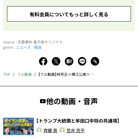
有料会員についてもっと詳しく見る
source : 文藝春秋 電子版オリジナル
genre :
ニュース
政治
TOP
フル動画
【フル動画】林芳正×横江公美×青山和弘「外相退任で“ポスト岸田”へ本格始動?」
他の動画・音声
【トランプ大統領と牟田口中将の共通項】
齊藤 貢
笠井 亮平