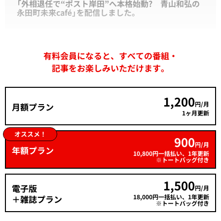
「外相退任で“ポスト岸田”へ本格始動? 青山和弘の
永田町未来café」を配信しました。
有料会員になると、すべての番組・
記事をお楽しみいただけます。
1,200
円/月
月額プラン
1ヶ月更新
オススメ！
900
円/月
年額プラン
10,800円一括払い、1年更新
※トートバッグ付き
1,500
電子版
円/月
18,000円一括払い、1年更新
＋雑誌プラン
※トートバッグ付き