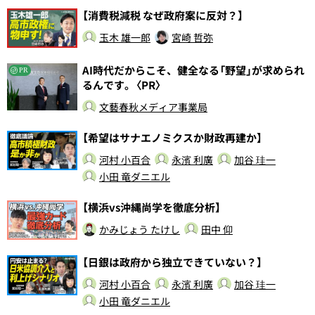
【消費税減税 なぜ政府案に反対？】
玉木 雄一郎
宮崎 哲弥
AI時代だからこそ、健全なる「野望」が求められ
PR
るんです。〈PR〉
文藝春秋メディア事業局
【希望はサナエノミクスか財政再建か】
河村 小百合
永濱 利廣
加谷 珪一
小田 竜ダニエル
【横浜vs沖縄尚学を徹底分析】
かみじょう たけし
田中 仰
【日銀は政府から独立できていない？】
河村 小百合
永濱 利廣
加谷 珪一
小田 竜ダニエル