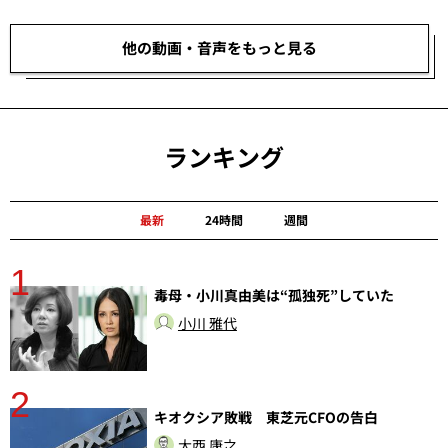
他の動画・音声をもっと見る
ランキング
最新
24時間
週間
1
毒母・小川真由美は“孤独死”していた
小川 雅代
2
分
キオクシア敗戦 東芝元CFOの告白
大西 康之