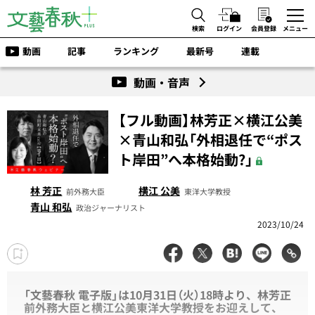
検索
ログイン
会員登録
メニュー
動画
記事
ランキング
最新号
連載
動画・音声
【フル動画】林芳正×横江公美
×青山和弘「外相退任で“ポス
ト岸田”へ本格始動?」
林 芳正
横江 公美
前外務大臣
東洋大学教授
青山 和弘
政治ジャーナリスト
2023/10/24
「文藝春秋 電子版」は10月31日（火）18時より、林芳正
前外務大臣と横江公美東洋大学教授をお迎えして、