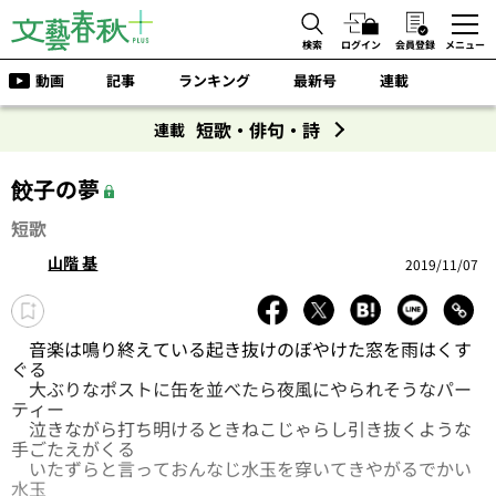
検索
ログイン
会員登録
メニュー
動画
記事
ランキング
最新号
連載
短歌・俳句・詩
連載
餃子の夢
短歌
山階 基
2019/11/07
音楽は鳴り終えている起き抜けのぼやけた窓を雨はくす
ぐる
大ぶりなポストに缶を並べたら夜風にやられそうなパー
ティー
泣きながら打ち明けるときねこじゃらし引き抜くような
手ごたえがくる
いたずらと言っておんなじ水玉を穿いてきやがるでかい
水玉