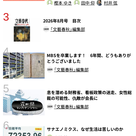
樫本 ゆき
田中 仰
村井 弦
3
2026年8月号 目次
「文藝春秋」編集部
4
さ
MBSを卒業します！ 6年間、どうもありが
実
とうございました
「文藝春秋」編集部
5
息を潜める財務省、看板政策の迷走、女性総
裁の可能性、仇敵が会長に
「文藝春秋」編集部
6
し
サナエノミクス、なぜ生活は苦しいのか