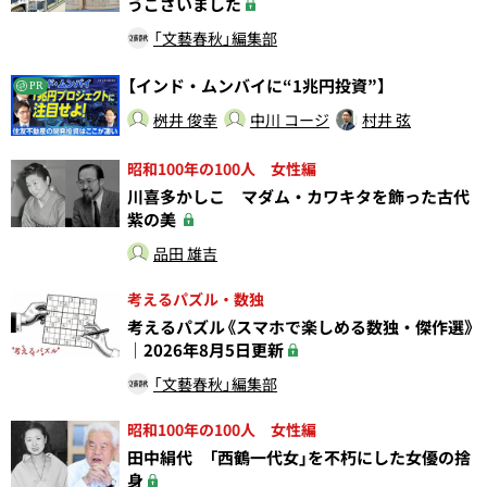
うございました
「文藝春秋」編集部
【インド・ムンバイに“1兆円投資”】
PR
桝井 俊幸
中川 コージ
村井 弦
昭和100年の100人 女性編
川喜多かしこ マダム・カワキタを飾った古代
紫の美
品田 雄吉
考えるパズル・数独
考えるパズル《スマホで楽しめる数独・傑作選》
｜2026年8月5日更新
「文藝春秋」編集部
昭和100年の100人 女性編
田中絹代 「西鶴一代女」を不朽にした女優の捨
身