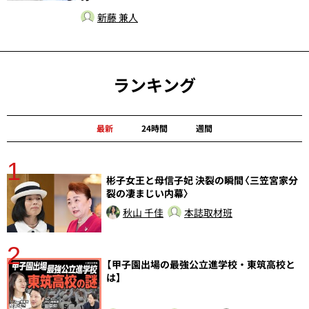
新藤 兼人
ランキング
最新
24時間
週間
1
分
彬子女王と母信子妃 決裂の瞬間〈三笠宮家分
裂の凄まじい内幕〉
秋山 千佳
本誌取材班
2
【甲子園出場の最強公立進学校・東筑高校と
は】