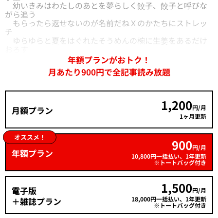
幼いきみはわたしのあとを夢らしく餃子、餃子と呼びな
がら追う
もらったら返せないのが名前だねＸのかたちにストレッ
チ
ゆらゆらと夏をはぐれたそうめんの椀に生姜をあるだけ
おろす
年額プランがおトク！
月あたり900円で全記事読み放題
1,200
円/月
月額プラン
1ヶ月更新
オススメ！
900
円/月
年額プラン
10,800円一括払い、1年更新
※トートバッグ付き
1,500
電子版
円/月
18,000円一括払い、1年更新
＋雑誌プラン
※トートバッグ付き