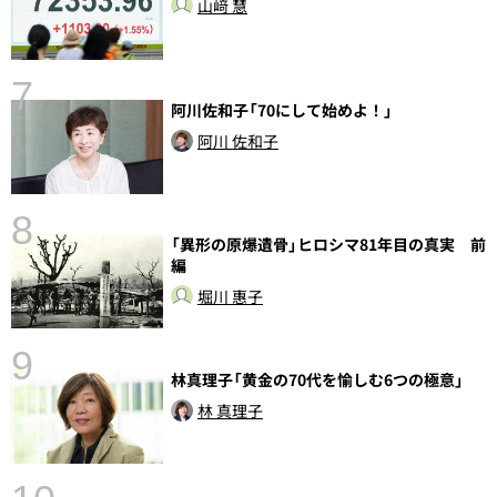
山﨑 慧
7
阿川佐和子「70にして始めよ！」
阿川 佐和子
8
前
「異形の原爆遺骨」ヒロシマ81年目の真実 前
編
堀川 惠子
9
林真理子「黄金の70代を愉しむ6つの極意」
林 真理子