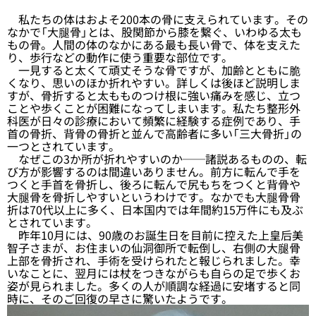
私たちの体はおよそ200本の骨に支えられています。その
なかで「大腿骨」とは、股関節から膝を繋ぐ、いわゆる太も
もの骨。人間の体のなかにある最も長い骨で、体を支えた
り、歩行などの動作に使う重要な部位です。
一見すると太くて頑丈そうな骨ですが、加齢とともに脆
くなり、思いのほか折れやすい。詳しくは後ほど説明しま
すが、骨折すると太もものつけ根に強い痛みを感じ、立つ
ことや歩くことが困難になってしまいます。私たち整形外
科医が日々の診療において頻繁に経験する症例であり、手
首の骨折、背骨の骨折と並んで高齢者に多い「三大骨折」の
一つとされています。
なぜこの3か所が折れやすいのか──諸説あるものの、転
び方が影響するのは間違いありません。前方に転んで手を
つくと手首を骨折し、後ろに転んで尻もちをつくと背骨や
大腿骨を骨折しやすいというわけです。なかでも大腿骨骨
折は70代以上に多く、日本国内では年間約15万件にも及ぶ
とされています。
昨年10月には、90歳のお誕生日を目前に控えた上皇后美
智子さまが、お住まいの仙洞御所で転倒し、右側の大腿骨
上部を骨折され、手術を受けられたと報じられました。幸
いなことに、翌月には杖をつきながらも自らの足で歩くお
姿が見られました。多くの人が順調な経過に安堵すると同
時に、そのご回復の早さに驚いたようです。