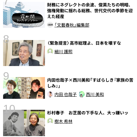
7
財務にネグレクトの余波、俊英たちの明暗、
強権発動に揺れる総務、世代交代の季節を迎
えた経産
「文藝春秋」編集部
8
〈緊急提言〉高市総理よ、日本を壊すな
前
細川 護熙
9
内田也哉子×西川美和「すばらしき『家族の苦
しみ』」
内田 也哉子
西川 美和
10
杉村春子 お芝居の下手な人、大っ嫌いッ
総
樹木 希林