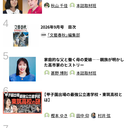
秋山 千佳
本誌取材班
4
2026年9月号 目次
「文藝春秋」編集部
5
家庭的な父と働く母の愛娘――親族が明かし
し
た高市家のヒストリー
甚野 博則
本誌取材班
6
【甲子園出場の最強公立進学校・東筑高校と
は】
樫本 ゆき
田中 仰
村井 弦