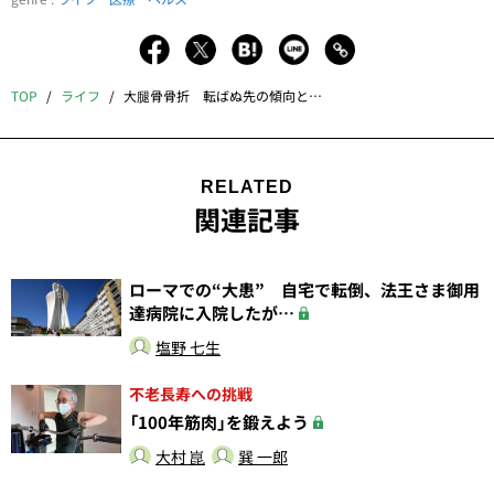
TOP
ライフ
大腿骨骨折 転ばぬ先の傾向と対策
RELATED
関連記事
ローマでの“大患” 自宅で転倒、法王さま御用
達病院に入院したが…
塩野 七生
不老長寿への挑戦
「100年筋肉」を鍛えよう
大村 崑
巽 一郎