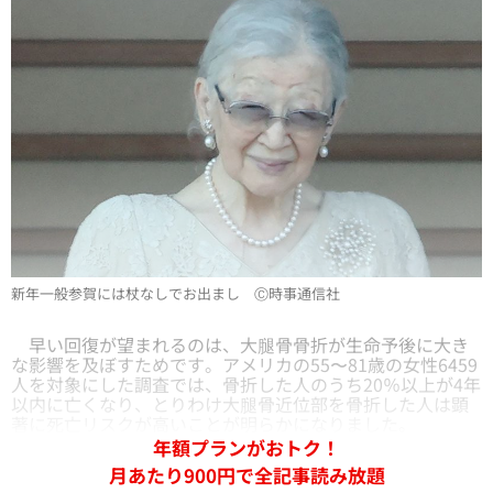
新年一般参賀には杖なしでお出まし Ⓒ時事通信社
早い回復が望まれるのは、大腿骨骨折が生命予後に大き
な影響を及ぼすためです。アメリカの55〜81歳の女性6459
人を対象にした調査では、骨折した人のうち20％以上が4年
以内に亡くなり、とりわけ大腿骨近位部を骨折した人は顕
著に死亡リスクが高いことが明らかになりました。
年額プランがおトク！
月あたり900円で全記事読み放題