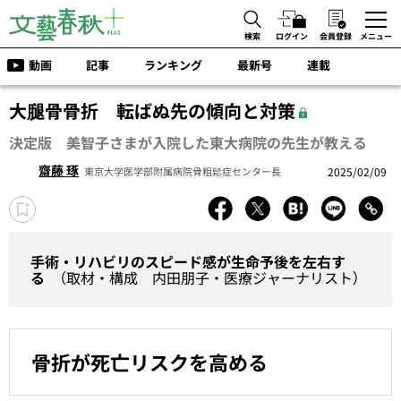
検索
ログイン
会員登録
メニュー
動画
記事
ランキング
最新号
連載
大腿骨骨折 転ばぬ先の傾向と対策
決定版 美智子さまが入院した東大病院の先生が教える
齋藤 琢
2025/02/09
東京大学医学部附属病院骨粗鬆症センター長
手術・リハビリのスピード感が生命予後を左右す
る
（取材・構成 内田朋子・医療ジャーナリスト）
骨折が死亡リスクを高める