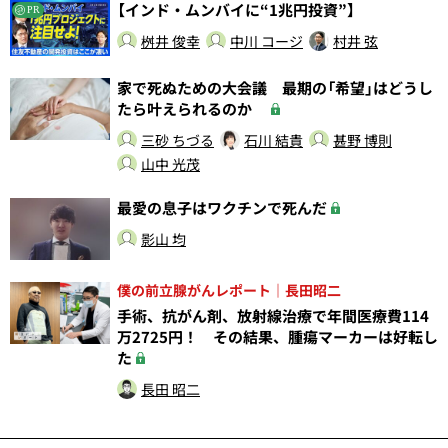
【インド・ムンバイに“1兆円投資”】
PR
桝井 俊幸
中川 コージ
村井 弦
家で死ぬための大会議 最期の「希望」はどうし
たら叶えられるのか
三砂 ちづる
石川 結貴
甚野 博則
山中 光茂
最愛の息子はワクチンで死んだ
影山 均
僕の前立腺がんレポート｜長田昭二
手術、抗がん剤、放射線治療で年間医療費114
万2725円！ その結果、腫瘍マーカーは好転し
た
長田 昭二