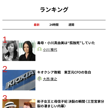
ランキング
最新
24時間
週間
1
分
毒母・小川真由美は“孤独死”していた
小川 雅代
2
キオクシア敗戦 東芝元CFOの告白
大西 康之
3
彬子女王と母信子妃 決裂の瞬間〈三笠宮家分
裂の凄まじい内幕〉