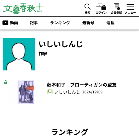
検索
ログイン
会員登録
メニュー
動画
記事
ランキング
最新号
連載
いしいしんじ
作家
藤本和子 ブローティガンの盟友
いしいしんじ
2024/12/09
ランキング