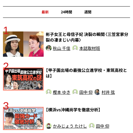
最新
24時間
週間
1
分
彬子女王と母信子妃 決裂の瞬間〈三笠宮家分
裂の凄まじい内幕〉
秋山 千佳
本誌取材班
2
【甲子園出場の最強公立進学校・東筑高校と
は】
樫本 ゆき
田中 仰
村井 弦
3
【横浜vs沖縄尚学を徹底分析】
かみじょう たけし
田中 仰