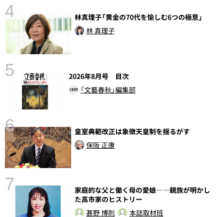
4
さ
林真理子「黄金の70代を愉しむ6つの極意」
実
林 真理子
5
2026年8月号 目次
「文藝春秋」編集部
6
皇室典範改正は象徴天皇制を揺るがす
し
保阪 正康
7
家庭的な父と働く母の愛娘――親族が明かし
た高市家のヒストリー
甚野 博則
本誌取材班