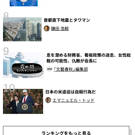
8
首都直下地震とタワマン
前
鎌田 浩毅
9
息を潜める財務省、看板政策の迷走、女性総
裁の可能性、仇敵が会長に
「文藝春秋」編集部
10
日本の米追従は自殺行為だ
エマニュエル・トッド
ランキングをもっと見る