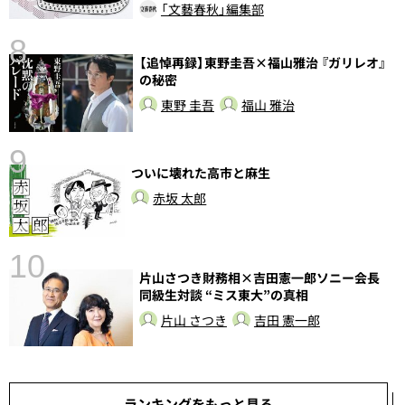
「文藝春秋」編集部
8
【追悼再録】東野圭吾×福山雅治 『ガリレオ』
前
の秘密
東野 圭吾
福山 雅治
9
ついに壊れた高市と麻生
赤坂 太郎
10
片山さつき財務相×吉田憲一郎ソニー会長
総
同級生対談 “ミス東大”の真相
片山 さつき
吉田 憲一郎
ランキングをもっと見る