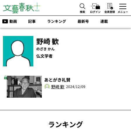
検索
ログイン
会員登録
メニュー
動画
記事
ランキング
最新号
連載
野崎 歓
のざき かん
仏文学者
あとがき礼賛
野崎 歓
2024/12/09
ランキング