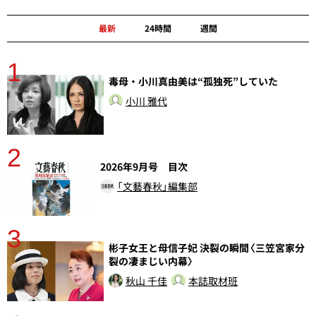
最新
24時間
週間
1
分
毒母・小川真由美は“孤独死”していた
小川 雅代
2
2026年9月号 目次
「文藝春秋」編集部
3
彬子女王と母信子妃 決裂の瞬間〈三笠宮家分
裂の凄まじい内幕〉
秋山 千佳
本誌取材班