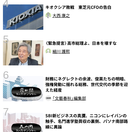
4
キオクシア敗戦 東芝元CFOの告白
大西 康之
5
〈緊急提言〉高市総理よ、日本を壊すな
し
細川 護熙
6
財務にネグレクトの余波、俊英たちの明暗、
強権発動に揺れる総務、世代交代の季節を迎
えた経産
「文藝春秋」編集部
7
SBI新ビジネスの真贋、ニコンにレイバンの
触手、名門進学塾買収の裏側、パソナ南部路
線に異論