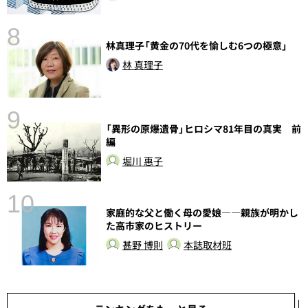
8
林真理子「黄金の70代を愉しむ6つの極意」
前
林 真理子
9
「異形の原爆遺骨」ヒロシマ81年目の真実 前
編
堀川 惠子
10
家庭的な父と働く母の愛娘――親族が明かし
た高市家のヒストリー
甚野 博則
本誌取材班