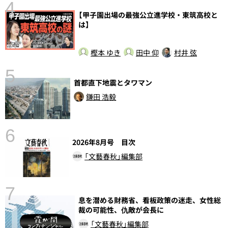
4
【甲子園出場の最強公立進学校・東筑高校と
さ
は】
実
樫本 ゆき
田中 仰
村井 弦
5
首都直下地震とタワマン
鎌田 浩毅
6
し
2026年8月号 目次
「文藝春秋」編集部
7
息を潜める財務省、看板政策の迷走、女性総
裁の可能性、仇敵が会長に
「文藝春秋」編集部