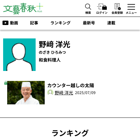
検索
ログイン
会員登録
メニュー
動画
記事
ランキング
最新号
連載
野﨑 洋光
のざき ひろみつ
和食料理人
カウンター越しの太陽
野﨑 洋光
2025/07/09
ランキング