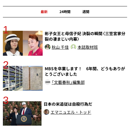
最新
24時間
週間
1
分
彬子女王と母信子妃 決裂の瞬間〈三笠宮家分
裂の凄まじい内幕〉
秋山 千佳
本誌取材班
2
MBSを卒業します！ 6年間、どうもありが
とうございました
「文藝春秋」編集部
3
日本の米追従は自殺行為だ
エマニュエル・トッド