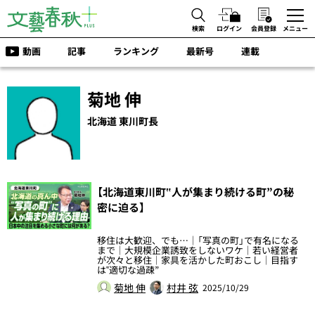
検索
ログイン
会員登録
メニュー
動画
記事
ランキング
最新号
連載
菊地 伸
北海道 東川町長
【北海道東川町‟人が集まり続ける町”の秘
密に迫る】
移住は大歓迎、でも…｜「写真の町」で有名になる
まで｜大規模企業誘致をしないワケ｜若い経営者
が次々と移住｜家具を活かした町おこし｜目指す
は‟適切な過疎”
菊地 伸
村井 弦
2025/10/29