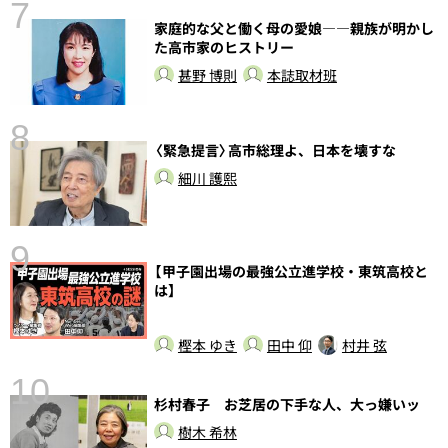
7
家庭的な父と働く母の愛娘――親族が明かし
た高市家のヒストリー
甚野 博則
本誌取材班
8
〈緊急提言〉高市総理よ、日本を壊すな
前
細川 護熙
9
【甲子園出場の最強公立進学校・東筑高校と
は】
樫本 ゆき
田中 仰
村井 弦
10
杉村春子 お芝居の下手な人、大っ嫌いッ
総
樹木 希林