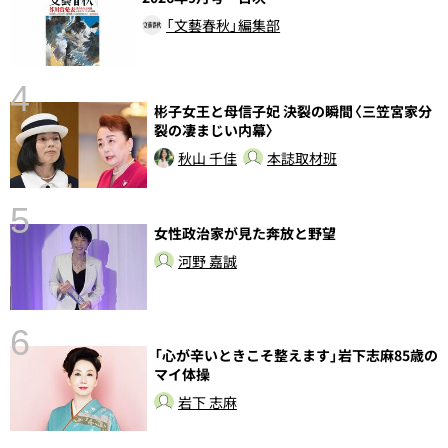
「文藝春秋」編集部
4
彬子女王と母信子妃 決裂の瞬間〈三笠宮家分
裂の凄まじい内幕〉
秋山 千佳
本誌取材班
5
女性政治家が見た奔放と野望
し
河野 嘉誠
6
「心が辛いときこそ整えます」岩下志麻85歳の
マイ体操
岩下 志麻