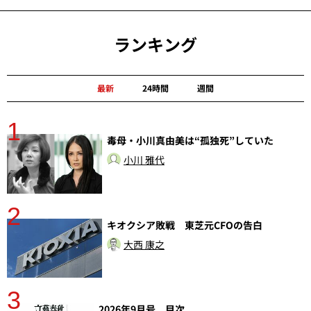
ランキング
最新
24時間
週間
1
分
毒母・小川真由美は“孤独死”していた
小川 雅代
2
キオクシア敗戦 東芝元CFOの告白
大西 康之
3
2026年9月号 目次