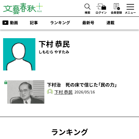
検索
ログイン
会員登録
メニュー
動画
記事
ランキング
最新号
連載
下村 恭民
しもむら やすたみ
下村治 死の床で信じた「民の力」
下村 恭民
2026/05/16
ランキング