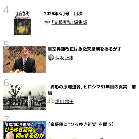
4
さ
2026年8月号 目次
実
「文藝春秋」編集部
5
皇室典範改正は象徴天皇制を揺るがす
保阪 正康
6
し
「異形の原爆遺骨」ヒロシマ81年目の真実 前
編
堀川 惠子
7
【泉房穂に“ひろゆき新党”を問う】