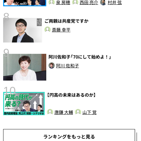
泉 房穂
西田 亮介
村井 弦
8
ご両親は共産党ですか
前
斎藤 幸平
9
阿川佐和子「70にして始めよ！」
阿川 佐和子
10
【円高の未来はあるのか】
唐鎌 大輔
山下 覚
ランキングをもっと見る