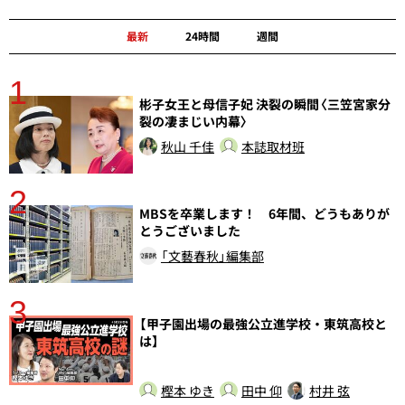
最新
24時間
週間
1
分
彬子女王と母信子妃 決裂の瞬間〈三笠宮家分
裂の凄まじい内幕〉
秋山 千佳
本誌取材班
2
MBSを卒業します！ 6年間、どうもありが
とうございました
「文藝春秋」編集部
3
【甲子園出場の最強公立進学校・東筑高校と
は】
樫本 ゆき
田中 仰
村井 弦