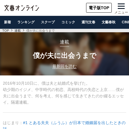
電子版TOP
メニュー
新着
ランキング
スクープ
コミック
週刊文春
文藝春秋
CIN
TOP
連載
僕が夫に出会うまで
連載
僕が夫に出会うまで
最新回を読む
2016年10月10日に、僕は夫と結婚式を挙げた。
幼少期のイジメ、中学時代の初恋、高校時代の失恋と上京……僕が
夫に出会うまで、何を考え、何を感じて生きてきたのか綴るエッセ
イ。隔週連載。
はじまり：
#1 とある夫夫（ふうふ）が日本で婚姻届を出したときの