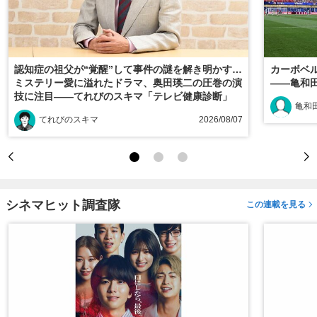
認知症の祖父が“覚醒”して事件の謎を解き明かす…
カーボベ
ミステリー愛に溢れたドラマ、奥田瑛二の圧巻の演
――亀和
技に注目――てれびのスキマ「テレビ健康診断」
亀和田
てれびのスキマ
2026/08/07
シネマヒット調査隊
この連載を見る