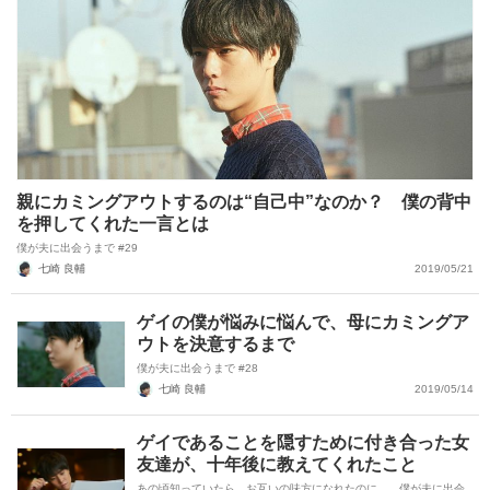
親にカミングアウトするのは“自己中”なのか？ 僕の背中
を押してくれた一言とは
僕が夫に出会うまで #29
七崎 良輔
2019/05/21
ゲイの僕が悩みに悩んで、母にカミングア
ウトを決意するまで
僕が夫に出会うまで #28
七崎 良輔
2019/05/14
ゲイであることを隠すために付き合った女
友達が、十年後に教えてくれたこと
あの頃知っていたら、お互いの味方になれたのに……僕が夫に出会