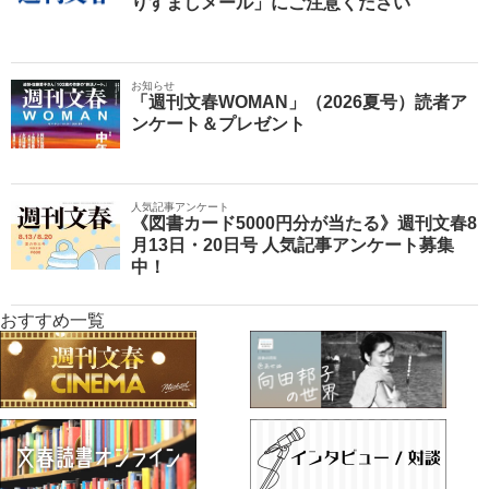
りすましメール」にご注意ください
お知らせ
「週刊文春WOMAN」（2026夏号）読者ア
ンケート＆プレゼント
人気記事アンケート
《図書カード5000円分が当たる》週刊文春8
月13日・20日号 人気記事アンケート募集
中！
おすすめ一覧