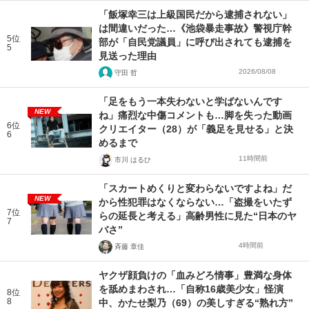
「飯塚幸三は上級国民だから逮捕されない」
は間違いだった…《池袋暴走事故》警視庁幹
5位
部が「自民党議員」に呼び出されても逮捕を
5
見送った理由
2026/08/08
守田 哲
「足をもう一本失わないと学ばないんです
NEW
ね」痛烈な中傷コメントも…脚を失った動画
6位
クリエイター（28）が「義足を見せる」と決
6
めるまで
11時間前
市川 はるひ
「スカートめくりと変わらないですよね」だ
NEW
から性犯罪はなくならない…「盗撮をいたず
7位
らの延長と考える」高齢男性に見た“日本のヤ
7
バさ”
4時間前
斉藤 章佳
ヤクザ顔負けの「血みどろ情事」豊満な身体
を舐めまわされ…「自称16歳美少女」怪演
8位
8
中、かたせ梨乃（69）の美しすぎる“熟れ方”