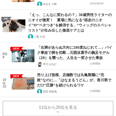
2026/08/06
ゆるま 小林
「えっ、こんなに変わるの？」36歳男性ライターの
PR
ニオイが激変！ 夏場に気になる“頭皮のニオ
イ”や“ベタつき”を解消する、“ウィッグのスペシャ
リスト”が生み出した徹底ケアとは
二瓶 仁志
「右脚があらぬ方向に180度ねじれて…」バイ
NEW
ク事故で脚を切断…元競泳選手の義足モデル
9位
9
（28）を襲った、人生を一変させた事故
11時間前
市川 はるひ
売り上げ規模、店舗数では丸亀製麺に“完
NEW
10
敗”なのに…「はなまるうどん」が、香川県で
位
だけ“圧勝”を続けられるワケ
10
11時間前
宮武 和多哉
11位から20位を見る