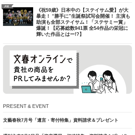
PR
《祝59歳》日本中の【ステイサム愛】が大
暴走！ “勝手に”生誕祭試写会開催！ 主演も
助演も全部ステイサム！「ステサミー賞」
爆誕！【応募総数941票 全54作品の栄冠に
輝いた作品とはー!?】
PRESENT & EVENT
文藝春秋7月号「遺言・寄付特集」資料請求＆プレゼント