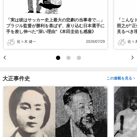
「実は彼はサッカー史上最大の悲劇の当事者で…」
「こんな
ブラジル監督が勝利を喜ばず、座り込む日本選手に
照之が“
手を差し伸べた“深い理由”《本田圭佑も感服》
見るべき
佐々木 健一
2026/07/29
佐々
大正事件史
この連載を見る