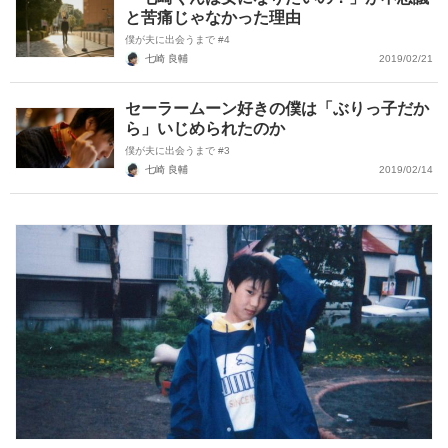
と苦痛じゃなかった理由
僕が夫に出会うまで #4
七崎 良輔
2019/02/21
セーラームーン好きの僕は「ぶりっ子だか
ら」いじめられたのか
僕が夫に出会うまで #3
七崎 良輔
2019/02/14