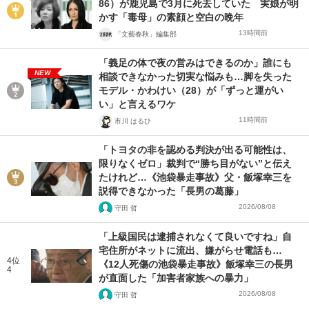
86）が鹿児島で3月に死去していた 実娘が明
かす「毒母」の素顔と空白の晩年
13時間前
「文藝春秋」編集部
「義足の体で夜の営みはできるのか」誰にも
NEW
相談できなかった切実な悩みも…脚を失った
モデル・かわけい（28）が「ずっと運がい
い」と言えるワケ
11時間前
市川 はるひ
「トヨタの非を認める判決が出る可能性は、
限りなくゼロ」裁判で“勝ち目がない”と伝え
たけれど…《池袋暴走事故》父・飯塚幸三を
説得できなかった「長男の葛藤」
2026/08/08
守田 哲
「上級国民は逮捕されなくて良いですね」自
宅住所がネットに流出、嫌がらせ電話も…
4位
《12人死傷の池袋暴走事故》飯塚幸三の長男
4
が直面した「加害者家族への暴力」
2026/08/08
守田 哲