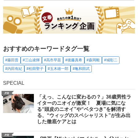
おすすめのキーワードタグ一覧
#藤田晋
#三山凌輝
#高市早苗
#後藤真希
#森岡毅
#城彰二
#内田有紀
#松田聖子
#玉木雄一郎
#亀和田武
SPECIAL
PR
「えっ、こんなに変わるの？」36歳男性ラ
イターのニオイが激変！ 夏場に気にな
る“頭皮のニオイ”や“ベタつき”を解消す
る、“ウィッグのスペシャリスト”が生み出
した徹底ケアとは
PR