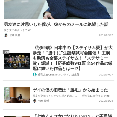
男友達に片思いした僕が、彼からのメールに絶望した話
僕が夫に出会うまで #6
七崎 良輔
2019/03/07
《祝59歳》日本中の【ステイサム愛】が大
PR
暴走！ “勝手に”生誕祭試写会開催！ 主演
も助演も全部ステイサム！「ステサミー
賞」爆誕！【応募総数941票 全54作品の栄
冠に輝いた作品とはー!?】
週刊文春CINEMAオンライン編集部
2026/07/27
ゲイの僕の初恋は「脇毛」から始まった
親友が突如ワイシャツを脱ぎ始め……――僕が夫に出会うまで #5
七崎 良輔
2019/02/28
「七崎くんは女になりたいの？」が不思議