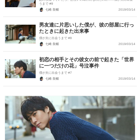
うまで #9
七崎 良輔
2019/03/14
男友達に片思いした僕が、彼の部屋に行っ
たときに起きた出来事
僕が夫に出会うまで #8
七崎 良輔
2019/03/14
初恋の相手とその彼女の前で起きた「世界
に一つだけの花」号泣事件
僕が夫に出会うまで #7
七崎 良輔
2019/03/14