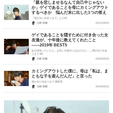
「親を悲しませるなんて自己中じゃない
か」ゲイであることを母にカミングアウト
するべきか 悩んだ末に出した1つの答え
『僕が夫に出会うまで』より#1
七崎 良輔
2021/09/02
ゲイであることを隠すために付き合った女
友達が、十年後に教えてくれたこと
――2019年 BEST5
あの頃知っていたら、お互いの味方になれたのに……僕が夫に出会
うまで #9
七崎 良輔
2020/05/20
カミングアウトした僕に、母は「私は、ま
ともな子を産んだんだ」と言った
僕が夫に出会うまで 最終回
七崎 良輔
2019/05/21