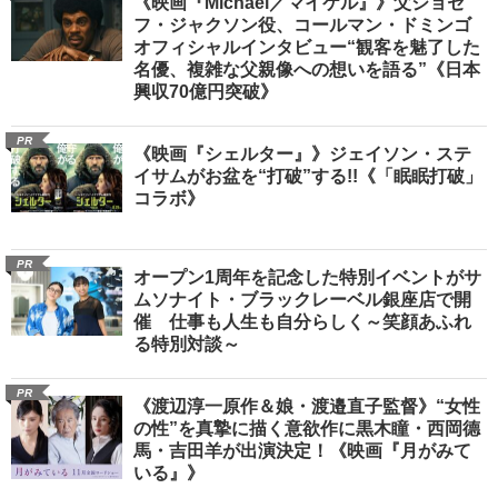
《映画『Michael／マイケル』》父ジョセ
フ・ジャクソン役、コールマン・ドミンゴ
オフィシャルインタビュー“観客を魅了した
名優、複雑な父親像への想いを語る”《日本
興収70億円突破》
PR
《映画『シェルター』》ジェイソン・ステ
イサムがお盆を“打破”する!!《「眠眠打破」
コラボ》
PR
オープン1周年を記念した特別イベントがサ
ムソナイト・ブラックレーベル銀座店で開
催 仕事も人生も自分らしく～笑顔あふれ
る特別対談～
PR
《渡辺淳一原作＆娘・渡邉直子監督》“女性
の性”を真摯に描く意欲作に黒木瞳・西岡德
馬・吉田羊が出演決定！《映画『月がみて
いる』》