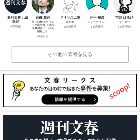
「週刊文春」編
斉藤 章佳
ドリヤス工場
井手 裕彦
市川 はるひ
集部
西川口榎本クリニ
漫画家
ジャーナリスト
ライター
ック副院長（精神
4時間前
10時間前
11時間前
11時間前
保健福祉士・社会
福祉士）
4時間前
その他の著者を見る