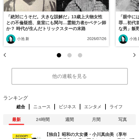
「絶対にうそだ。大きな誤解だ」13歳上大物女性
「眼中に
との不倫疑惑、皇室にも関与…霊能力者かペテン師
罪…初代
か？ 時代が生んだトリックスターの末路
な男」飯
小池 新
2026/07/26
小池 
他の連載を見る
ランキング
総合
ニュース
ビジネス
エンタメ
ライフ
最新
24時間
週間
月間
写真
【独自】昭和の大女優・小川真由美（享年
SCOOP!