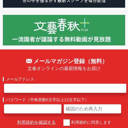
メールマガジン登録（無料）
文春オンラインの最新情報をお届け
メールアドレス
パスワード（半角英数6文字以上12文字以下）
利用規約を確認する
利用規約に同意します