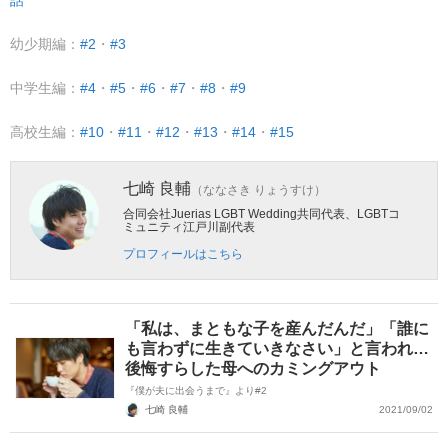
話
幼少期編：
#2
・
#3
中学生編：
#4
・
#5
・
#6
・
#7
・
#8
・
#9
高校生編：
#10
・
#11
・
#12
・
#13
・
#14
・
#15
七崎 良輔
（ななさき りょうすけ）
合同会社Juerias LGBT Wedding共同代表、LGBTコ
ミュニティ江戸川副代表
プロフィールはこちら
「私は、まともな子を産んだんだ」「誰に
も言わずに生きていきなさい」と言われ…
後悔すらした母へのカミングアウト
『僕が夫に出会うまで』より#2
七崎 良輔
2021/09/02