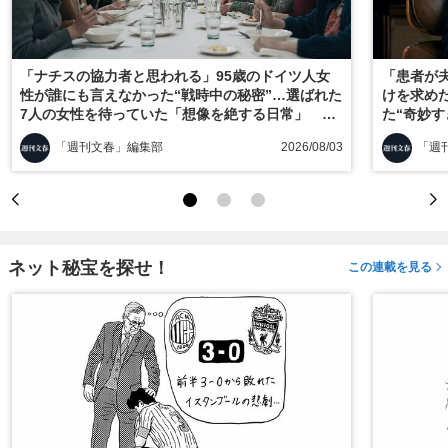
「ナチスの協力者と思われる」95歳のドイツ人女
「患者が
性が誰にも言えなかった“戦時中の秘密”…選ばれた
けを求め
7人の女性を待っていた「想像を絶する日常」
た“奇妙
『ヒトラーの毒見役』を採点！
ス』を採
「週刊文春」編集部
2026/08/03
「週
ネット秘宝を探せ！
この連載を見る