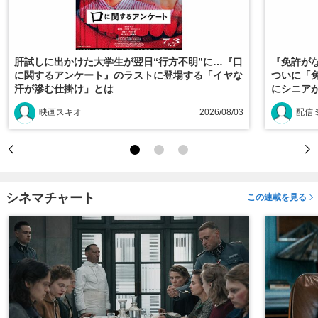
肝試しに出かけた大学生が翌日“行方不明”に…『口
『免許がな
に関するアンケート』のラストに登場する「イヤな
ついに「
汗が滲む仕掛け」とは
にシニアが
映画スキオ
2026/08/03
配信
シネマチャート
この連載を見る