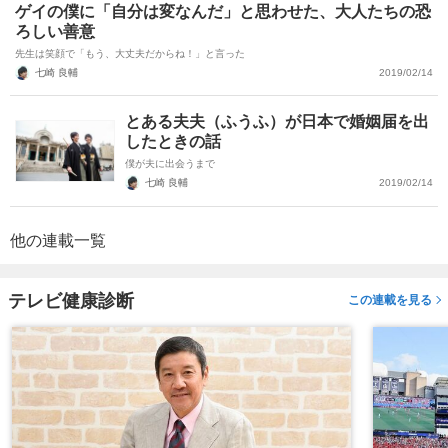
ゲイの僕に「自分は変なんだ」と思わせた、大人たちの恐
ろしい善意
先生は笑顔で「もう、大丈夫だからね！」と言った
七崎 良輔
2019/02/14
とある夫夫（ふうふ）が日本で婚姻届を出
したときの話
僕が夫に出会うまで
七崎 良輔
2019/02/14
他の連載一覧
テレビ健康診断
この連載を見る