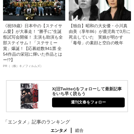
《祝59歳》日本中の【ステイサ
【独自】昭和の大女優・小川真
ム愛】が大暴走！ “勝手に”生誕
由美（享年86）が鹿児島で3月に
祭試写会開催！ 主演も助演も全
死去していた 実娘が明かす
部ステイサム！「ステサミー
「毒母」の素顔と空白の晩年
賞」爆誕！【応募総数941票 全
54作品の栄冠に輝いた作品とは
ー!?】
PR（（株）キノフィルムズ）
X(旧Twitter)をフォローして最新記事
をいち早く読もう
週刊文春をフォロー
「エンタメ」記事のランキング
エンタメ
総合