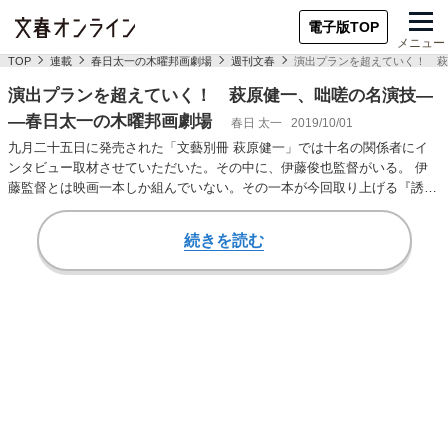
電子版TOP
メニュー
TOP
連載
春日太一の木曜邦画劇場
週刊文春
演出プランを超えていく！ 萩
演出プランを超えていく！ 萩原健一、咄嗟の名演技―
―春日太一の木曜邦画劇場
春日 太一
2019/10/01
九月二十五日に発売された「文藝別冊 萩原健一」では十名の関係者にイ
ンタビュー取材させていただいた。その中に、伊藤俊也監督がいる。 伊
藤監督とは映画一本しか組んでいない。その一本が今回取り上げる『誘拐
報道』。「俳優・…
続きを読む