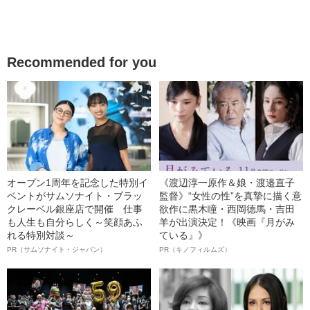
Recommended for you
オープン1周年を記念した特別イ
《渡辺淳一原作＆娘・渡邉直子
ベントがサムソナイト・ブラッ
監督》“女性の性”を真摯に描く意
クレーベル銀座店で開催 仕事
欲作に黒木瞳・西岡德馬・吉田
も人生も自分らしく～笑顔あふ
羊が出演決定！《映画『月がみ
れる特別対談～
ている』》
PR（サムソナイト・ジャパン）
PR（キノフィルムズ）