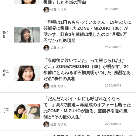
復帰」した本当の理由
2026/08/08
佐藤 ちひろ
「印税は1円ももらっていません」19年ぶりに
芸能界に復帰したZONE・MIZUHO（38）が
5位
明かす、紅白3年連続出場したのに“月収8万
5
円”だった絶頂期
2026/08/08
佐藤 ちひろ
「収録後に泣いていた、って報じられたけ
ど…」ZONEのMIZUHO（38）が明かす、24
6位
年前にとんねるず石橋貴明がつけた“強烈なあ
6
だ名”事件の真相
2026/08/08
佐藤 ちひろ
「だんだんボイトレにも呼ばれなくなっ
て…」高3で脱退→再結成のオファーも断った
7位
元ZONE・MIZUHOが語る、芸能界引退の裏
7
側と“その後の人生”
2026/08/08
佐藤 ちひろ