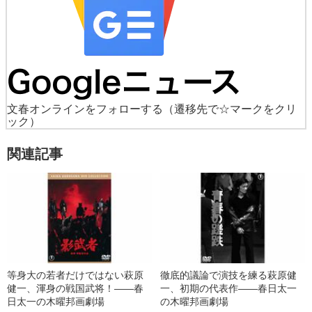
文春オンラインをフォローする
（遷移先で☆マークをクリ
ック）
関連記事
等身大の若者だけではない萩原
徹底的議論で演技を練る萩原健
健一、渾身の戦国武将！――春
一、初期の代表作――春日太一
日太一の木曜邦画劇場
の木曜邦画劇場