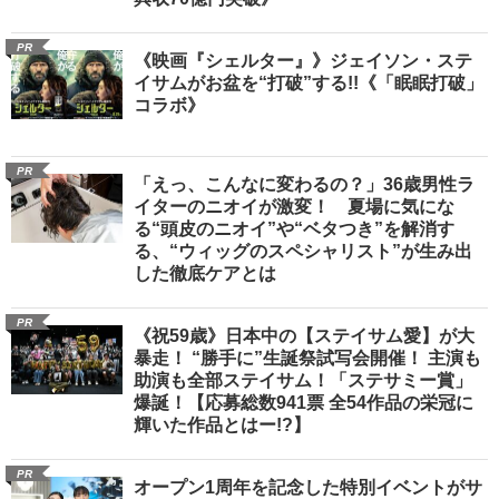
PR
《映画『シェルター』》ジェイソン・ステ
イサムがお盆を“打破”する!!《「眠眠打破」
コラボ》
PR
「えっ、こんなに変わるの？」36歳男性ラ
イターのニオイが激変！ 夏場に気にな
る“頭皮のニオイ”や“ベタつき”を解消す
る、“ウィッグのスペシャリスト”が生み出
した徹底ケアとは
PR
《祝59歳》日本中の【ステイサム愛】が大
暴走！ “勝手に”生誕祭試写会開催！ 主演も
助演も全部ステイサム！「ステサミー賞」
爆誕！【応募総数941票 全54作品の栄冠に
輝いた作品とはー!?】
PR
オープン1周年を記念した特別イベントがサ