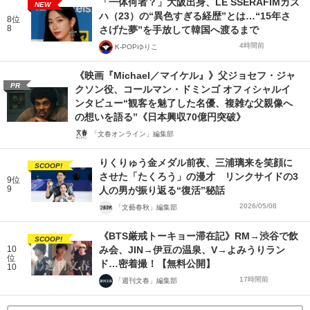
「一体何者？」大阪出身、LE SSERAFIMカズ
NEW
ハ（23）の“異色すぎる経歴”とは…“15年さ
8位
8
さげた夢”を手放して韓国へ渡るまで
4時間前
K-POPゆりこ
《映画『Michael／マイケル』》父ジョセフ・ジャ
PR
クソン役、コールマン・ドミンゴ オフィシャルイ
ンタビュー“観客を魅了した名優、複雑な父親像へ
の想いを語る”《日本興収70億円突破》
「文春オンライン」編集部
りくりゅう金メダル前夜、三浦璃来を笑顔に
SCOOP!
させた「たくろう」の漫才 リンクサイドの3
9位
9
人の男が振り返る“復活”秘話
2026/05/08
「文藝春秋」編集部
《BTS厳戒トーキョー滞在記》RM→渋谷で飲
SCOOP!
10
み会、JIN→伊豆の温泉、V→よみうりラン
位
ド…密着撮！【無料公開】
10
17時間前
「週刊文春」編集部