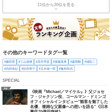
11位から20位を見る
その他のキーワードタグ一覧
#藤田晋
#三山凌輝
#高市早苗
#後藤真希
#森岡毅
#城彰二
#内田有紀
#松田聖子
#玉木雄一郎
#亀和田武
SPECIAL
PR
《映画『Michael／マイケル』》父ジョセ
フ・ジャクソン役、コールマン・ドミンゴ
オフィシャルインタビュー“観客を魅了した
名優、複雑な父親像への想いを語る”《日本
興収70億円突破》