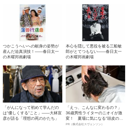
つかこうへいへの献身の姿勢が
本心を隠して悪役を被る三船敏
産んだ迫真演技！――春日太一
郎がとてつもない――春日太一
の木曜邦画劇場
の木曜邦画劇場
「がんになって初めて学んだの
「えっ、こんなに変わるの？」
は“優しくする“こと」――大林宣
36歳男性ライターのニオイが激
彦が語る「理想の死のかたち」
変！ 夏場に気になる“頭皮のニ
オイ”や“ベタつき”を解消す
PR（株式会社スヴェンソン）