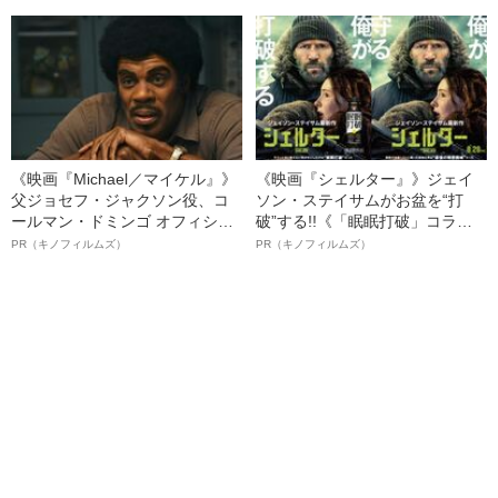
る、“ウィッグのスペシャリス
ト”が生み出した徹底ケアとは
《映画『Michael／マイケル』》
《映画『シェルター』》ジェイ
父ジョセフ・ジャクソン役、コ
ソン・ステイサムがお盆を“打
ールマン・ドミンゴ オフィシャ
破”する!!《「眠眠打破」コラ
ルインタビュー“観客を魅了した
ボ》
PR（キノフィルムズ）
PR（キノフィルムズ）
名優、複雑な父親像への想いを
語る”《日本興収70億円突破》