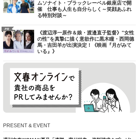
ムソナイト・ブラックレーベル銀座店で開
催 仕事も人生も自分らしく～笑顔あふれ
る特別対談～
PR
《渡辺淳一原作＆娘・渡邉直子監督》“女性
の性”を真摯に描く意欲作に黒木瞳・西岡德
馬・吉田羊が出演決定！《映画『月がみて
いる』》
PRESENT & EVENT