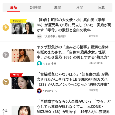
最新
24時間
週間
月間
写真
【独自】昭和の大女優・小川真由美（享年
SCOOP!
86）が鹿児島で3月に死去していた 実娘が明
かす「毒母」の素顔と空白の晩年
1時間前
「文藝春秋」編集部
ヤクザ顔負けの「血みどろ情事」豊満な身体
を舐めまわされ…「自称16歳美少女」怪演
中、かたせ梨乃（69）の美しすぎる“熟れ方”
2026/08/06
ゆるま 小林
「宮脇咲良じゃないほう」“知名度の差”が懸
NEW
念されたが…それでもLE SSERAFIMカズハ
（23）が人気メンバーになった“納得の理由”
4時間前
K-POPゆりこ
「再結成するなら5人全員がいい」「でも、ど
うしても連絡が取れなくて…」元ZONE・
4位
MIZUHO（38）が明かす「19年ぶりに芸能界
4