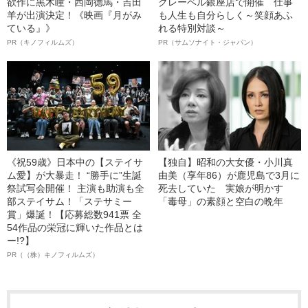
欲作に黒木瞳・西岡德馬・吉田
クレーベル銀座店で開催 仕事
羊が出演決定！《映画『月がみ
も人生も自分らしく～笑顔あふ
ている』》
れる特別対談～
PR（キノフィルムズ）
PR（サムソナイト・ジャパン）
《祝59歳》日本中の【ステイサ
【独自】昭和の大女優・小川真
ム愛】が大暴走！ “勝手に”生誕
由美（享年86）が鹿児島で3月に
祭試写会開催！ 主演も助演も全
死去していた 実娘が明かす
部ステイサム！「ステサミー
「毒母」の素顔と空白の晩年
賞」爆誕！【応募総数941票 全
54作品の栄冠に輝いた作品とは
ー!?】
PR（（株）キノフィルムズ）