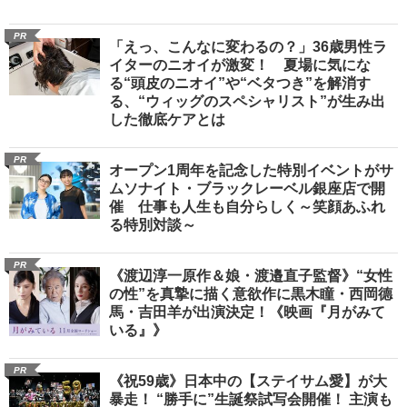
PR
「えっ、こんなに変わるの？」36歳男性ラ
イターのニオイが激変！ 夏場に気にな
る“頭皮のニオイ”や“ベタつき”を解消す
る、“ウィッグのスペシャリスト”が生み出
した徹底ケアとは
PR
オープン1周年を記念した特別イベントがサ
ムソナイト・ブラックレーベル銀座店で開
催 仕事も人生も自分らしく～笑顔あふれ
る特別対談～
PR
《渡辺淳一原作＆娘・渡邉直子監督》“女性
の性”を真摯に描く意欲作に黒木瞳・西岡德
馬・吉田羊が出演決定！《映画『月がみて
いる』》
PR
《祝59歳》日本中の【ステイサム愛】が大
暴走！ “勝手に”生誕祭試写会開催！ 主演も