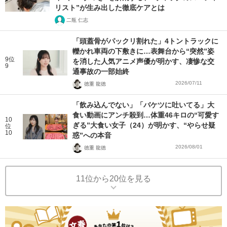
リスト”が生み出した徹底ケアとは
二瓶 仁志
「頭蓋骨がパックリ割れた」4トントラックに
轢かれ車両の下敷きに…表舞台から“突然”姿
9位
を消した人気アニメ声優が明かす、凄惨な交
9
通事故の一部始終
2026/07/11
徳重 龍徳
「飲み込んでない」「バケツに吐いてる」大
食い動画にアンチ殺到…体重46キロの“可愛す
10
ぎる”大食い女子（24）が明かす、“やらせ疑
位
10
惑”への本音
2026/08/01
徳重 龍徳
11位から20位を見る