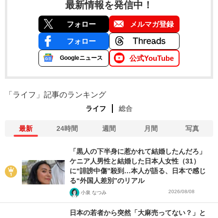
最新情報を発信中！
フォロー
メルマガ登録
フォロー
公式YouTube
Googleニュース
「ライフ」記事のランキング
ライフ
総合
最新
24時間
週間
月間
写真
「黒人の下半身に惹かれて結婚したんだろ」
ケニア人男性と結婚した日本人女性（31）
に“誹謗中傷”殺到…本人が語る、日本で感じ
る“外国人差別”のリアル
2026/08/08
小泉 なつみ
日本の若者から突然「大麻売ってない？」と