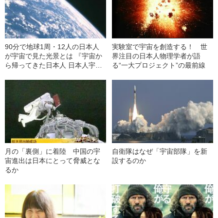
90分で地球1周・12人の日本人
実験室で宇宙を創造する！ 世
が宇宙で見た光景とは 『宇宙か
界注目の日本人物理学者が語
ら帰ってきた日本人 日本人宇宙
る“一大プロジェクト”の最前線
飛行士全12人の証言』
月の「裏側」に着陸 中国の宇
自衛隊はなぜ「宇宙部隊」を新
宙進出は日本にとって脅威とな
設するのか
るか