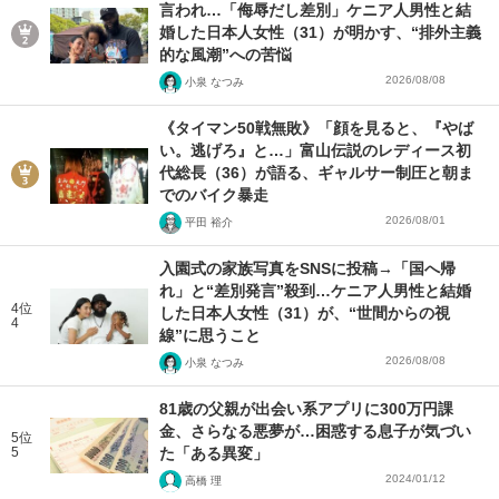
言われ…「侮辱だし差別」ケニア人男性と結
婚した日本人女性（31）が明かす、“排外主義
的な風潮”への苦悩
2026/08/08
小泉 なつみ
《タイマン50戦無敗》「顔を見ると、『やば
い。逃げろ』と…」富山伝説のレディース初
代総長（36）が語る、ギャルサー制圧と朝ま
でのバイク暴走
2026/08/01
平田 裕介
入園式の家族写真をSNSに投稿→「国へ帰
れ」と“差別発言”殺到…ケニア人男性と結婚
4位
した日本人女性（31）が、“世間からの視
4
線”に思うこと
2026/08/08
小泉 なつみ
81歳の父親が出会い系アプリに300万円課
金、さらなる悪夢が…困惑する息子が気づい
5位
5
た「ある異変」
2024/01/12
高橋 理