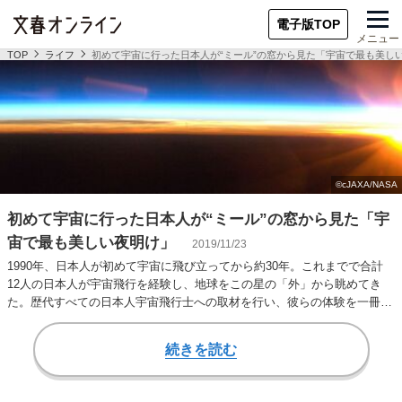
電子版TOP
メニュー
TOP
ライフ
初めて宇宙に行った日本人が“ミール”の窓から見た「宇宙で最も美し
初めて宇宙に行った日本人が“ミール”の窓から見た「宇
宙で最も美しい夜明け」
2019/11/23
1990年、日本人が初めて宇宙に飛び立ってから約30年。これまでで合計
12人の日本人が宇宙飛行を経験し、地球をこの星の「外」から眺めてき
た。歴代すべての日本人宇宙飛行士への取材を行い、彼らの体験を一冊に
まとめた『宇…
続きを読む