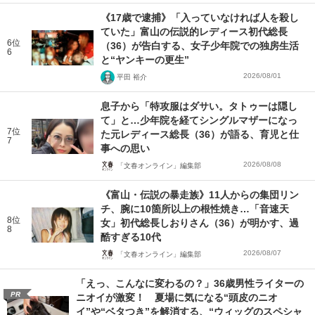
《17歳で逮捕》「入っていなければ人を殺し
ていた」富山の伝説的レディース初代総長
6位
（36）が告白する、女子少年院での独房生活
6
と“ヤンキーの更生”
2026/08/01
平田 裕介
息子から「特攻服はダサい。タトゥーは隠し
て」と…少年院を経てシングルマザーになっ
7位
た元レディース総長（36）が語る、育児と仕
7
事への思い
2026/08/08
「文春オンライン」編集部
《富山・伝説の暴走族》11人からの集団リン
チ、腕に10箇所以上の根性焼き…「音速天
8位
女」初代総長しおりさん（36）が明かす、過
8
酷すぎる10代
2026/08/07
「文春オンライン」編集部
「えっ、こんなに変わるの？」36歳男性ライターの
PR
ニオイが激変！ 夏場に気になる“頭皮のニオ
イ”や“ベタつき”を解消する、“ウィッグのスペシャ