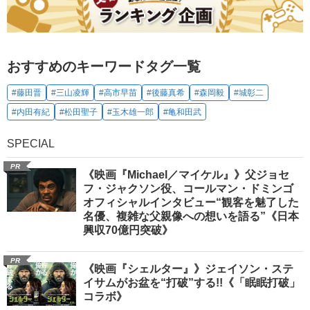
おすすめのキーワードタグ一覧
#藤田晋
#三山凌輝
#高市早苗
#後藤真希
#森岡毅
#城彰二
#内田有紀
#松田聖子
#玉木雄一郎
#亀和田武
SPECIAL
PR
《映画『Michael／マイケル』》父ジョセ
フ・ジャクソン役、コールマン・ドミンゴ
オフィシャルインタビュー“観客を魅了した
名優、複雑な父親像への想いを語る”《日本
興収70億円突破》
PR
《映画『シェルター』》ジェイソン・ステ
イサムがお盆を“打破”する!!《「眠眠打破」
コラボ》