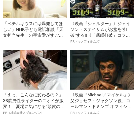
「ベテルギウスには爆発してほ
《映画『シェルター』》ジェイ
しい」NHK子ども電話相談「天
ソン・ステイサムがお盆を“打
文担当先生」の宇宙愛がすごす
破”する!!《「眠眠打破」コラ
ぎる
ボ》
PR（キノフィルムズ）
「えっ、こんなに変わるの？」
《映画『Michael／マイケル』》
36歳男性ライターのニオイが激
父ジョセフ・ジャクソン役、コ
変！ 夏場に気になる“頭皮のニ
ールマン・ドミンゴ オフィシャ
オイ”や“ベタつき”を解消す
ルインタビュー“観客を魅了した
PR（株式会社スヴェンソン）
PR（キノフィルムズ）
る、“ウィッグのスペシャリス
名優、複雑な父親像への想いを
ト”が生み出した徹底ケアとは
語る”《日本興収70億円突破》