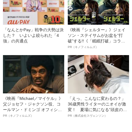
「なんとかPay」戦争の大勢は決
《映画『シェルター』》ジェイ
した？ いよいよ絞られた「4
ソン・ステイサムがお盆を“打
強」の共通点
破”する!!《「眠眠打破」コラ
ボ》
PR（キノフィルムズ）
《映画『Michael／マイケル』》
「えっ、こんなに変わるの？」
父ジョセフ・ジャクソン役、コ
36歳男性ライターのニオイが激
ールマン・ドミンゴ オフィシャ
変！ 夏場に気になる“頭皮のニ
ルインタビュー“観客を魅了した
オイ”や“ベタつき”を解消す
PR（キノフィルムズ）
PR（株式会社スヴェンソン）
名優、複雑な父親像への想いを
る、“ウィッグのスペシャリス
語る”《日本興収70億円突破》
ト”が生み出した徹底ケアとは