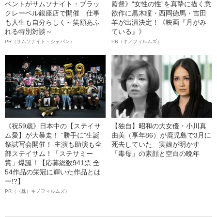
ベントがサムソナイト・ブラッ
監督》“女性の性”を真摯に描く意
クレーベル銀座店で開催 仕事
欲作に黒木瞳・西岡德馬・吉田
も人生も自分らしく～笑顔あふ
羊が出演決定！《映画『月がみ
れる特別対談～
ている』》
PR（サムソナイト・ジャパン）
PR（キノフィルムズ）
《祝59歳》日本中の【ステイサ
【独自】昭和の大女優・小川真
ム愛】が大暴走！ “勝手に”生誕
由美（享年86）が鹿児島で3月に
祭試写会開催！ 主演も助演も全
死去していた 実娘が明かす
部ステイサム！「ステサミー
「毒母」の素顔と空白の晩年
賞」爆誕！【応募総数941票 全
54作品の栄冠に輝いた作品とは
ー!?】
PR（（株）キノフィルムズ）