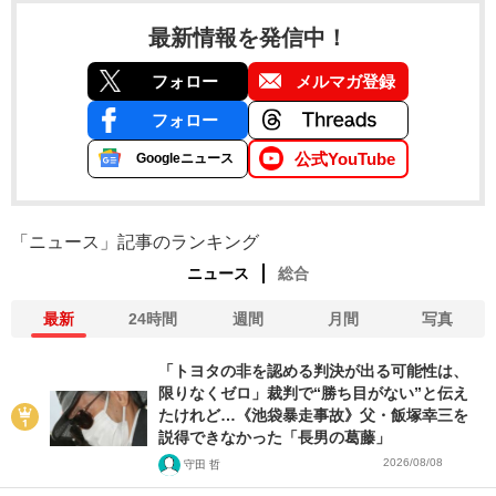
最新情報を発信中！
フォロー
メルマガ登録
フォロー
公式YouTube
Googleニュース
「ニュース」記事のランキング
ニュース
総合
最新
24時間
週間
月間
写真
「トヨタの非を認める判決が出る可能性は、
限りなくゼロ」裁判で“勝ち目がない”と伝え
たけれど…《池袋暴走事故》父・飯塚幸三を
説得できなかった「長男の葛藤」
2026/08/08
守田 哲