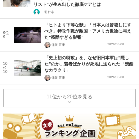
リスト”が生み出した徹底ケアとは
二瓶 仁志
「ヒトより下等な獣」「日本人は皆殺しにす
べき」特攻作戦が敵国・アメリカ世論に与え
9位
9
た“残酷すぎる影響”
2026/08/08
保阪 正康
「史上初の特攻」を、なぜ旧日本軍は“隠し
10
た”のか…若者ばかりが死地に送られた「残酷
位
なカラクリ」
10
2026/08/08
保阪 正康
11位から20位を見る