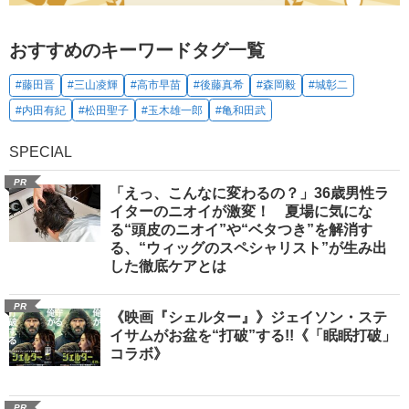
おすすめのキーワードタグ一覧
#藤田晋
#三山凌輝
#高市早苗
#後藤真希
#森岡毅
#城彰二
#内田有紀
#松田聖子
#玉木雄一郎
#亀和田武
SPECIAL
PR
「えっ、こんなに変わるの？」36歳男性ラ
イターのニオイが激変！ 夏場に気にな
る“頭皮のニオイ”や“ベタつき”を解消す
る、“ウィッグのスペシャリスト”が生み出
した徹底ケアとは
PR
《映画『シェルター』》ジェイソン・ステ
イサムがお盆を“打破”する!!《「眠眠打破」
コラボ》
PR