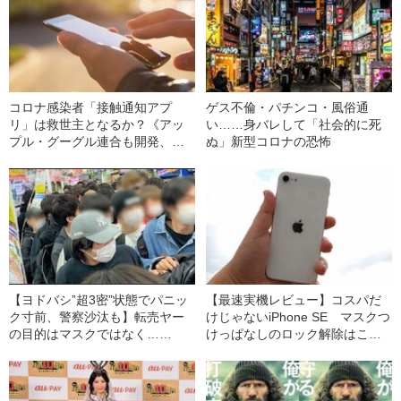
コロナ感染者「接触通知アプ
ゲス不倫・パチンコ・風俗通
リ」は救世主となるか？《アッ
い……身バレして「社会的に死
プル・グーグル連合も開発、日
ぬ」新型コロナの恐怖
本も導入へ》
【ヨドバシ”超3密”状態でパニッ
【最速実機レビュー】コスパだ
ク寸前、警察沙汰も】転売ヤー
けじゃないiPhone SE マスクつ
の目的はマスクではなく……
けっぱなしのロック解除はこん
なに快適