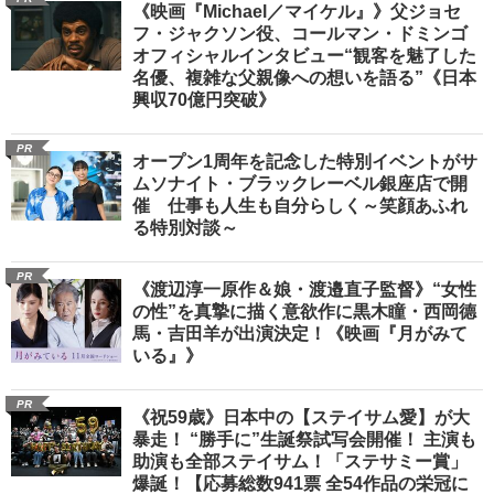
《映画『Michael／マイケル』》父ジョセ
フ・ジャクソン役、コールマン・ドミンゴ
オフィシャルインタビュー“観客を魅了した
名優、複雑な父親像への想いを語る”《日本
興収70億円突破》
PR
オープン1周年を記念した特別イベントがサ
ムソナイト・ブラックレーベル銀座店で開
催 仕事も人生も自分らしく～笑顔あふれ
る特別対談～
PR
《渡辺淳一原作＆娘・渡邉直子監督》“女性
の性”を真摯に描く意欲作に黒木瞳・西岡德
馬・吉田羊が出演決定！《映画『月がみて
いる』》
PR
《祝59歳》日本中の【ステイサム愛】が大
暴走！ “勝手に”生誕祭試写会開催！ 主演も
助演も全部ステイサム！「ステサミー賞」
爆誕！【応募総数941票 全54作品の栄冠に