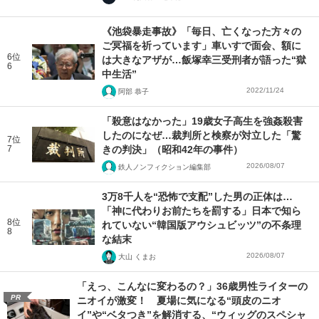
《池袋暴走事故》「毎日、亡くなった方々の
ご冥福を祈っています」車いすで面会、額に
6位
は大きなアザが…飯塚幸三受刑者が語った“獄
6
中生活”
2022/11/24
阿部 恭子
「殺意はなかった」19歳女子高生を強姦殺害
したのになぜ…裁判所と検察が対立した「驚
7位
7
きの判決」（昭和42年の事件）
2026/08/07
鉄人ノンフィクション編集部
3万8千人を“恐怖で支配”した男の正体は…
「神に代わりお前たちを罰する」日本で知ら
8位
れていない“韓国版アウシュビッツ”の不条理
8
な結末
2026/08/07
大山 くまお
「えっ、こんなに変わるの？」36歳男性ライターの
PR
ニオイが激変！ 夏場に気になる“頭皮のニオ
イ”や“ベタつき”を解消する、“ウィッグのスペシャ