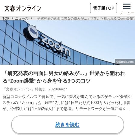
電子版TOP
メニュー
TOP
ニュース
「研究発表の画面に男女の絡みが…」世界から狙われる“Zoom爆撃
「研究発表の画面に男女の絡みが…」世界から狙われ
る“Zoom爆撃”から身を守る3つのコツ
「文春オンライン」特集班
2020/04/27
新型コロナウイルスの蔓延で、一気に普及が進んでいるのがテレビ会議シ
ステムの「Zoom」だ。 昨年12月には1日当たり約1000万人だった利用者
が、今年3月には1日約2億人にまで急増。リモートワークが一気に進んだ
企業…
続きを読む