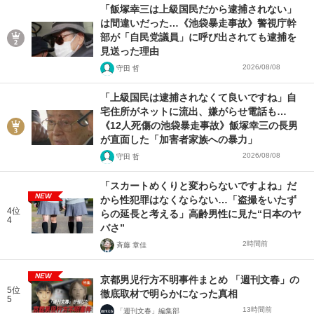
「飯塚幸三は上級国民だから逮捕されない」
は間違いだった…《池袋暴走事故》警視庁幹
部が「自民党議員」に呼び出されても逮捕を
見送った理由
2026/08/08
守田 哲
「上級国民は逮捕されなくて良いですね」自
宅住所がネットに流出、嫌がらせ電話も…
《12人死傷の池袋暴走事故》飯塚幸三の長男
が直面した「加害者家族への暴力」
2026/08/08
守田 哲
「スカートめくりと変わらないですよね」だ
NEW
から性犯罪はなくならない…「盗撮をいたず
4位
らの延長と考える」高齢男性に見た“日本のヤ
4
バさ”
2時間前
斉藤 章佳
NEW
京都男児行方不明事件まとめ 「週刊文春」の
5位
徹底取材で明らかになった真相
5
13時間前
「週刊文春」編集部