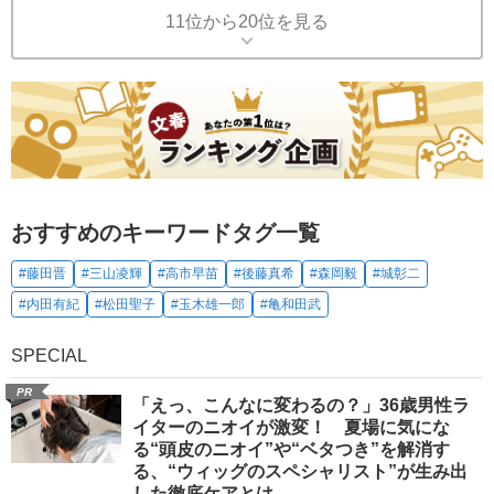
11位から20位を見る
おすすめのキーワードタグ一覧
#藤田晋
#三山凌輝
#高市早苗
#後藤真希
#森岡毅
#城彰二
#内田有紀
#松田聖子
#玉木雄一郎
#亀和田武
SPECIAL
PR
「えっ、こんなに変わるの？」36歳男性ラ
イターのニオイが激変！ 夏場に気にな
る“頭皮のニオイ”や“ベタつき”を解消す
る、“ウィッグのスペシャリスト”が生み出
した徹底ケアとは