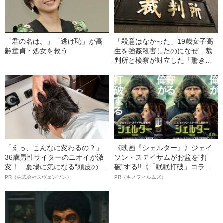
「君の名は。」「逃げ恥」が高
「殺意はなかった」19歳女子高
齢童貞・処女を救う
生を強姦殺害したのになぜ…裁
判所と検察が対立した「驚きの
判決」（昭和42年の事件）
「えっ、こんなに変わるの？」
《映画『シェルター』》ジェイ
36歳男性ライターのニオイが激
ソン・ステイサムがお盆を“打
変！ 夏場に気になる“頭皮のニ
破”する!!《「眠眠打破」コラ
オイ”や“ベタつき”を解消す
ボ》
PR（株式会社スヴェンソン）
PR（キノフィルムズ）
る、“ウィッグのスペシャリス
ト”が生み出した徹底ケアとは