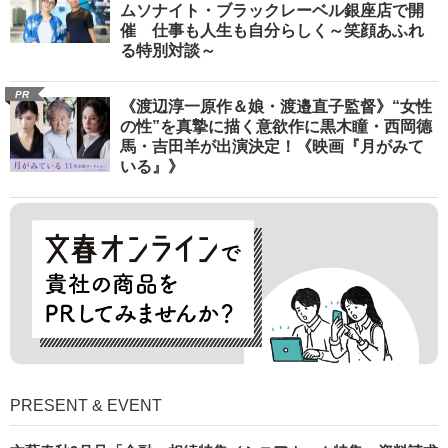
ムソナイト・ブラックレーベル銀座店で開
催 仕事も人生も自分らしく～笑顔あふれ
る特別対談～
PR
《渡辺淳一原作＆娘・渡邉直子監督》“女性
の性”を真摯に描く意欲作に黒木瞳・西岡德
馬・吉田羊が出演決定！《映画『月がみて
いる』》
PRESENT & EVENT