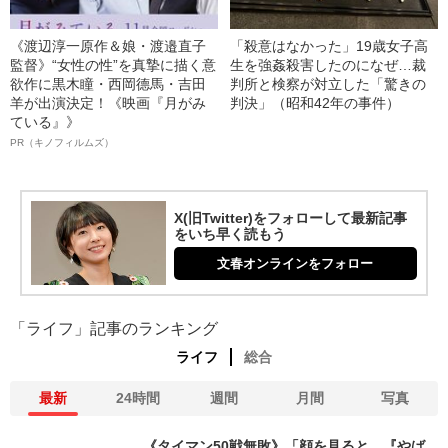
《渡辺淳一原作＆娘・渡邉直子
「殺意はなかった」19歳女子高
監督》“女性の性”を真摯に描く意
生を強姦殺害したのになぜ…裁
欲作に黒木瞳・西岡德馬・吉田
判所と検察が対立した「驚きの
羊が出演決定！《映画『月がみ
判決」（昭和42年の事件）
ている』》
PR（キノフィルムズ）
X(旧Twitter)をフォローして最新記事
をいち早く読もう
文春オンラインをフォロー
「ライフ」記事のランキング
ライフ
総合
最新
24時間
週間
月間
写真
《タイマン50戦無敗》「顔を見ると、『やば