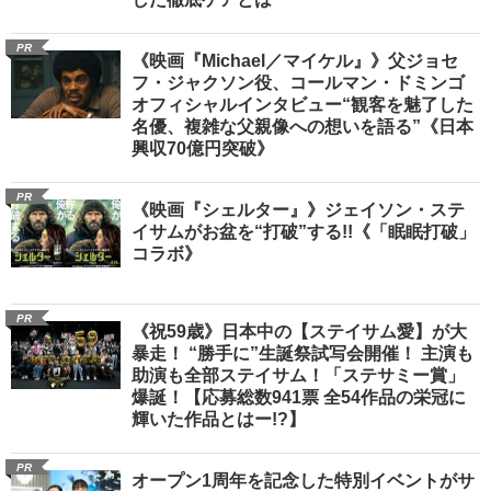
PR
《映画『Michael／マイケル』》父ジョセ
フ・ジャクソン役、コールマン・ドミンゴ
オフィシャルインタビュー“観客を魅了した
名優、複雑な父親像への想いを語る”《日本
興収70億円突破》
PR
《映画『シェルター』》ジェイソン・ステ
イサムがお盆を“打破”する!!《「眠眠打破」
コラボ》
PR
《祝59歳》日本中の【ステイサム愛】が大
暴走！ “勝手に”生誕祭試写会開催！ 主演も
助演も全部ステイサム！「ステサミー賞」
爆誕！【応募総数941票 全54作品の栄冠に
輝いた作品とはー!?】
PR
オープン1周年を記念した特別イベントがサ