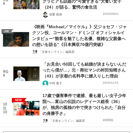
グラビアも話題の“可愛すぎる”大食い女子
8
（24）が語る、驚愕の食生活
2026/08/01
徳重 龍徳
《映画『Michael／マイケル』》父ジョセフ・ジャ
PR
クソン役、コールマン・ドミンゴ オフィシャルイ
ンタビュー“観客を魅了した名優、複雑な父親像へ
の想いを語る”《日本興収70億円突破》
「文春オンライン」編集部
「お見合い50回しても結婚が決まらないんだ
ったら僕が…」元・商社マンの村田知晴さん
9位
9
（43）が京都の名料亭に婿入りした理由
2024/11/16
中岡 愛子
17歳で傷害事件で逮捕、最も厳しい女子少年
NEW
院へ…富山の伝説のレディース総長（36）
10
が、独房の孤独の中で突きつけられた「自分
位
10
の身勝手さ」
9時間前
「文春オンライン」編集部