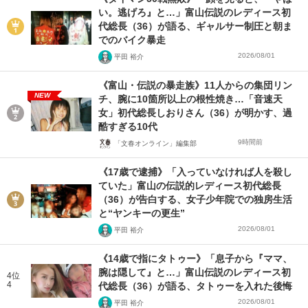
い。逃げろ』と…」富山伝説のレディース初
代総長（36）が語る、ギャルサー制圧と朝ま
でのバイク暴走
2026/08/01
平田 裕介
《富山・伝説の暴走族》11人からの集団リン
NEW
チ、腕に10箇所以上の根性焼き…「音速天
女」初代総長しおりさん（36）が明かす、過
酷すぎる10代
9時間前
「文春オンライン」編集部
《17歳で逮捕》「入っていなければ人を殺し
ていた」富山の伝説的レディース初代総長
（36）が告白する、女子少年院での独房生活
と“ヤンキーの更生”
2026/08/01
平田 裕介
《14歳で指にタトゥー》「息子から『ママ、
腕は隠して』と…」富山伝説のレディース初
4位
4
代総長（36）が語る、タトゥーを入れた後悔
2026/08/01
平田 裕介