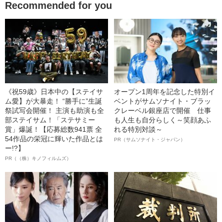
Recommended for you
《祝59歳》日本中の【ステイサ
オープン1周年を記念した特別イ
ム愛】が大暴走！ “勝手に”生誕
ベントがサムソナイト・ブラッ
祭試写会開催！ 主演も助演も全
クレーベル銀座店で開催 仕事
部ステイサム！「ステサミー
も人生も自分らしく～笑顔あふ
賞」爆誕！【応募総数941票 全
れる特別対談～
54作品の栄冠に輝いた作品とは
PR（サムソナイト・ジャパン）
ー!?】
PR（（株）キノフィルムズ）