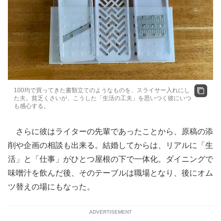
100均で買ってきた書類立てのようなものを、スライサー入れにし
た夫。貧乏くさいが、こうした「生活の工夫」を思いつく彼にいつ
も感心する。
さらに彼はライターの先輩であったことから、原稿の添
削や企画の相談も出来る。結婚してからは、リアルに「生
活」と「仕事」がひとつ屋根の下で一体化。ダイニングで
味噌汁を飲んだ後、そのテーブルは職場となり、後にオム
ツ替えの場にもなった。
ADVERTISEMENT