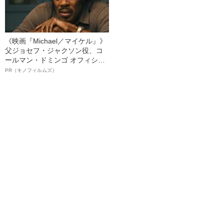
《映画『Michael／マイケル』》
父ジョセフ・ジャクソン役、コ
ールマン・ドミンゴ オフィシャ
ルインタビュー“観客を魅了した
PR（キノフィルムズ）
名優、複雑な父親像への想いを
語る”《日本興収70億円突破》