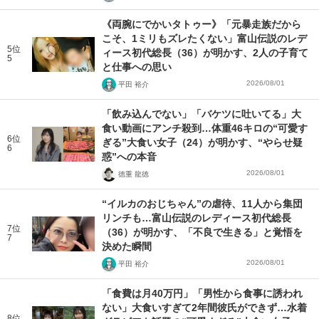
《両腕にでかいタトゥー》「元暴走族だから
こそ、1ミリもズレたくない」富山伝説のレデ
5位
ィース初代総長（36）が明かす、2人の子育て
5
と仕事への思い
2026/08/01
平田 裕介
「飲み込んでない」「バケツに吐いてる」大
食い動画にアンチ殺到…体重46キロの“可愛す
6位
ぎる”大食い女子（24）が明かす、“やらせ疑
6
惑”への本音
2026/08/01
徳重 龍徳
“イルカのおじちゃん”の虐待、11人から集団
リンチも…富山伝説のレディース初代総長
7位
（36）が明かす、「不良で生きる」と覚悟を
7
決めた瞬間
2026/08/01
平田 裕介
「食費は月40万円」「男性から食事に誘われ
ない」大食いすぎて2年間彼氏ができず…水着
8位