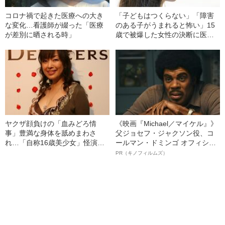
コロナ禍で起きた医療への大き
「子どもはつくらない」「障害
な変化…看護師が綴った「医療
のある子がうまれると怖い」15
が差別に晒される時」
歳で被爆した女性の決断に医者
が激怒…彼女の人生を変えた“医
者からの衝撃的な一言”
ヤクザ顔負けの「血みどろ情
《映画『Michael／マイケル』》
事」豊満な身体を舐めまわさ
父ジョセフ・ジャクソン役、コ
れ…「自称16歳美少女」怪演
ールマン・ドミンゴ オフィシャ
中、かたせ梨乃（69）の美しす
ルインタビュー“観客を魅了した
PR（キノフィルムズ）
ぎる“熟れ方”
名優、複雑な父親像への想いを
語る”《日本興収70億円突破》