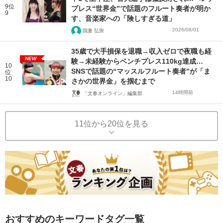
9位
プレス“世界金”で話題のフルート奏者が明か
9
す、音楽家への「険しすぎる道」
2026/08/01
我妻 弘崇
35歳で大手損保を退職→収入ゼロで夜職も経
NEW
験→未経験からベンチプレス110kg達成…
10
SNSで話題の“マッスルフルート奏者”が「ま
位
10
さかの世界金」を掴むまで
14時間前
「文春オンライン」編集部
11位から20位を見る
おすすめのキーワードタグ一覧