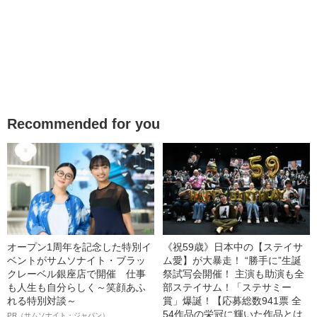
Recommended for you
オープン1周年を記念した特別イ
《祝59歳》日本中の【ステイサ
ベントがサムソナイト・ブラッ
ム愛】が大暴走！ “勝手に”生誕
クレーベル銀座店で開催 仕事
祭試写会開催！ 主演も助演も全
も人生も自分らしく～笑顔あふ
部ステイサム！「ステサミー
れる特別対談～
賞」爆誕！【応募総数941票 全
54作品の栄冠に輝いた作品とは
PR（サムソナイト・ジャパン）