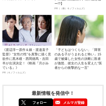
ー!?】
PR（（株）キノフィルムズ）
《渡辺淳一原作＆娘・渡邉直子
「子どもはつくらない」「障害
監督》“女性の性”を真摯に描く意
のある子がうまれると怖い」15
欲作に黒木瞳・西岡德馬・吉田
歳で被爆した女性の決断に医者
羊が出演決定！《映画『月がみ
が激怒…彼女の人生を変えた“医
ている』》
者からの衝撃的な一言”
PR（キノフィルムズ）
最新情報を発信中！
フォロー
メルマガ登録