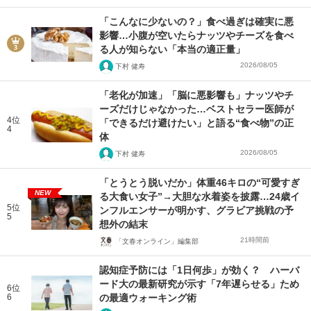
「こんなに少ないの？」食べ過ぎは確実に悪
影響…小腹が空いたらナッツやチーズを食べ
る人が知らない「本当の適正量」
2026/08/05
下村 健寿
「老化が加速」「脳に悪影響も」ナッツやチ
ーズだけじゃなかった…ベストセラー医師が
4位
「できるだけ避けたい」と語る“食べ物”の正
4
体
2026/08/05
下村 健寿
「とうとう脱いだか」体重46キロの“可愛すぎ
NEW
る大食い女子”→大胆な水着姿を披露…24歳イ
5位
ンフルエンサーが明かす、グラビア挑戦の予
5
想外の結末
21時間前
「文春オンライン」編集部
認知症予防には「1日何歩」が効く？ ハーバ
ード大の最新研究が示す「7年遅らせる」ため
6位
6
の最適ウォーキング術