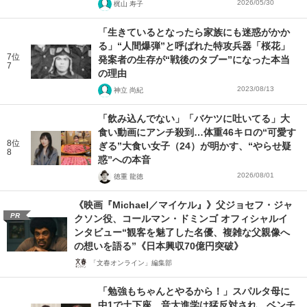
2026/05/30
梶山 寿子
「生きているとなったら家族にも迷惑がかか
る」“人間爆弾”と呼ばれた特攻兵器「桜花」
7位
発案者の生存が“戦後のタブー”になった本当
7
の理由
2023/08/13
神立 尚紀
「飲み込んでない」「バケツに吐いてる」大
食い動画にアンチ殺到…体重46キロの“可愛す
8位
ぎる”大食い女子（24）が明かす、“やらせ疑
8
惑”への本音
2026/08/01
徳重 龍徳
《映画『Michael／マイケル』》父ジョセフ・ジャ
PR
クソン役、コールマン・ドミンゴ オフィシャルイ
ンタビュー“観客を魅了した名優、複雑な父親像へ
の想いを語る”《日本興収70億円突破》
「文春オンライン」編集部
「勉強もちゃんとやるから！」スパルタ母に
中1で土下座、音大進学は猛反対され…ベンチ