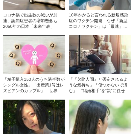
コロナ禍で出生数の減少が加
10年かかると言われる新規感染
速、認知症患者の増加懸念も…
症のワクチン開発…なぜ「新型
2050年の日本「未来年表」
コロナワクチン」は「最速」で
臨床試験に入ることができたの
か
「精子購入150人のうち過半数が
「『欠陥人間』と否定されるよ
シングル女性」「出産第1号はレ
うな気持ち」「傷つかないで済
ズビアンのカップル」 世界最
む」 “結婚相手”を“親”に任せる
大の精子バンク日本語窓口、開
女性の本音とは
設から2年の‟リアル”