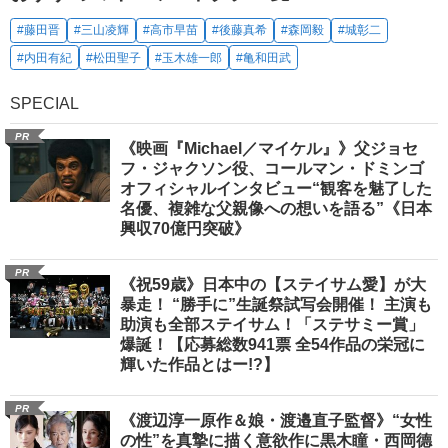
#藤田晋
#三山凌輝
#高市早苗
#後藤真希
#森岡毅
#城彰二
#内田有紀
#松田聖子
#玉木雄一郎
#亀和田武
SPECIAL
PR
《映画『Michael／マイケル』》父ジョセ
フ・ジャクソン役、コールマン・ドミンゴ
オフィシャルインタビュー“観客を魅了した
名優、複雑な父親像への想いを語る”《日本
興収70億円突破》
PR
《祝59歳》日本中の【ステイサム愛】が大
暴走！ “勝手に”生誕祭試写会開催！ 主演も
助演も全部ステイサム！「ステサミー賞」
爆誕！【応募総数941票 全54作品の栄冠に
輝いた作品とはー!?】
PR
《渡辺淳一原作＆娘・渡邉直子監督》“女性
の性”を真摯に描く意欲作に黒木瞳・西岡德