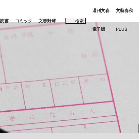
週刊文春
文藝春秋
読書
コミック
文春野球
検索
電子版
PLUS
インタビュー
読書
#玉木雄一郎
む将棋
BC日本代表“敗戦”の真実 選手が明かす...