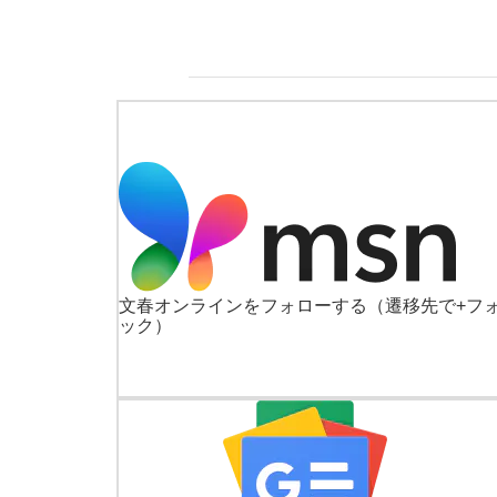
文春オンラインをフォローする
（遷移先で+フ
ック）