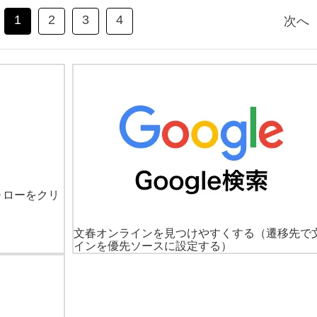
1
2
3
4
次へ
ォローをクリ
文春オンラインを見つけやすくする
（遷移先で
インを優先ソースに設定する）