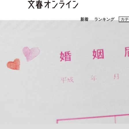
新着
ランキング
カテ
スクープ
ニュー
おすすめのキ
#藤田晋
#三
#亀和田武
#
「90%は失敗する。でも…」本田圭佑が初め
終戦から81年