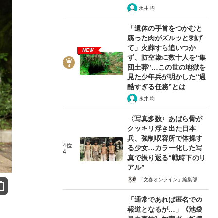
永井 均
「遺体の手首をつかむと
腐った肉がズルッと剥げ
て」火葬すら追いつか
NEW
ず、防空壕に数十人を“集
団土葬”…この世の地獄を
見た少年兵が明かした“過
酷すぎる任務”とは
永井 均
〈写真多数〉あばら骨が
クッキリ浮き出た日本
兵、強制収容所で体操す
4位
る少女…カラー化した写
4
真で振り返る“戦時下のリ
アル”
「文春オンライン」編集部
「通常であれば匿名での
報道となるが…」《池袋