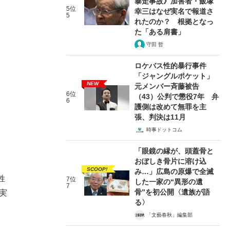
暴走事故》加害者・飯塚
5位
幸三はなぜ実名で報道さ
5
れたのか？ 根拠となっ
た「ある肩書」
守田 哲
ロケバス性的暴行事件
「ジャングルポケット」
NEW
元メンバー斉藤被告
6位
（43）公判で懲役7年 弁
6
護側は改めて無罪を主
張、判決は11月
時事ドットコム
「眼鏡の縁が、頭蓋骨と
おぼしき骨片に溶け込
SCOOP!
み…」広島の原爆で全滅
姓
7位
した一家の“異形の遺
7
骨”を初公開〈遺族が語
実
る〉
「文藝春秋」編集部