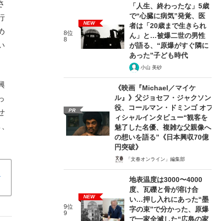
さ
「人生、終わったな」5歳
で“心臓に病気”発覚、医
行
NEW
者は「20歳まで生きられ
め
8位
ん」と…被爆二世の男性
8
い
が語る、“原爆がすぐ隣に
あった”子ども時代
小山 美砂
興
《映画『Michael／マイケ
ル』》父ジョセフ・ジャクソン
っ
役、コールマン・ドミンゴ オフ
PR
せ
ィシャルインタビュー“観客を
し、
魅了した名優、複雑な父親像へ
の想いを語る”《日本興収70億
円突破》
「文春オンライン」編集部
と
地表温度は3000〜4000
度、瓦礫と骨が溶け合
NEW
い…押し入れにあった“墨
9位
字の束”で分かった、原爆
9
で一家全滅した“広島の家