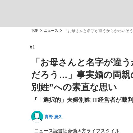
TOP
ニュース
「お母さんと名字が違うからかわいそう
#1
「敗因分析は一切聞かれなかった」侍ジャパン選
キングの誕生を、目撃せよ。
「お母さんと名字が違う
だろう…」事実婚の両親
別姓”への素直な思い
『「選択的」夫婦別姓 IT経営者が裁
the Style
青野 慶久
「目標達成できなかったからと言って…」サッ
ニュース
読書
社会
働き方
ライフスタイル