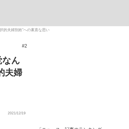
ない資産運用のすべて
択的夫婦別姓”への素直な思い
#2
が悲しい」『北の国から』倉本聰氏（91...
覚なん
的夫婦
2021/12/19