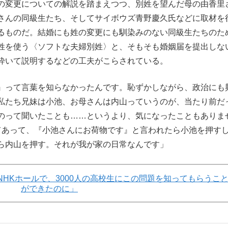
の変更についての解説を踏まえつつ、別姓を望んだ母の由香里
さんの同級生たち、そしてサイボウズ青野慶久氏などに取材を
るものだ。結婚にも姓の変更にも馴染みのない同級生たちのた
姓を使う〈ソフトな夫婦別姓〉と、そもそも婚姻届を提出しな
砕いて説明するなどの工夫がこらされている。
』って言葉を知らなかったんです。恥ずかしながら、政治にも
私たち兄妹は小池、お母さんは内山っていうのが、当たり前だ
のって聞いたことも……というより、気になったこともありま
てあって、『小池さんにお荷物です』と言われたら小池を押す
ら内山を押す。それが我が家の日常なんです」
HKホールで、3000人の高校生にこの問題を知ってもらうこ
ができたのに」