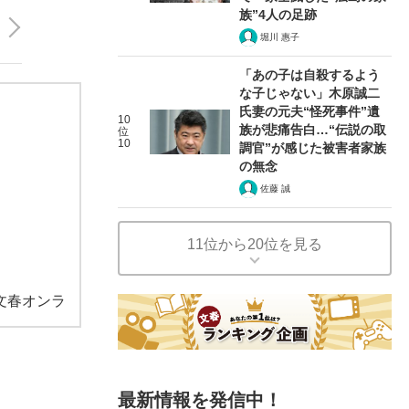
族”4人の足跡
堀川 惠子
「あの子は自殺するよう
な子じゃない」木原誠二
氏妻の元夫“怪死事件”遺
10
族が悲痛告白…“伝説の取
位
10
調官”が感じた被害者家族
の無念
佐藤 誠
11位から20位を見る
文春オンラ
最新情報を発信中！