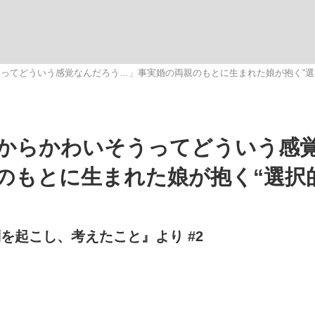
いまさら聞け
ってどういう感覚なんだろう…」事実婚の両親のもとに生まれた娘が抱く“選
手が証言した“NPB聞...
「クマが悪者扱いされているの
からかわいそうってどういう感
のもとに生まれた娘が抱く“選択
判を起こし、考えたこと』より #2
もっと見る
カー日本代表・森保一監督...