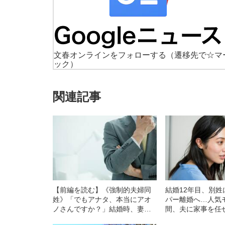
文春オンラインをフォローする
（遷移先で☆マ
ック）
関連記事
【前編を読む】《強制的夫婦同
結婚12年目、別
姓》「でもアナタ、本当にアオ
パー離婚へ…人気
ノさんですか？」結婚時、妻の
間、夫に家事を任
姓を選択した男性が体験し続け
「変化」