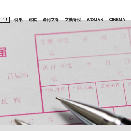
ゴリ
特集
連載
週刊文春
文藝春秋
WOMAN
CINEMA
キーワード入力
ス
エンタメ
ライフ
ビジネス
ーワードタグ一覧
山凌輝
#高市早苗
#森岡毅
#城彰二
#内田有紀
#松田聖子
観る将棋、読
池上彰
て明かした日本代表監督に...
「最悪の空気のまま解散」W