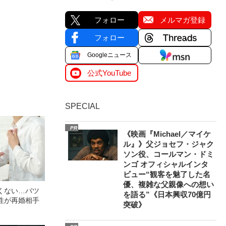
フォロー
メルマガ登録
フォロー
Googleニュース
公式YouTube
SPECIAL
PR
《映画『Michael／マイケ
ル』》父ジョセフ・ジャク
ソン役、コールマン・ドミ
ンゴ オフィシャルインタ
ビュー“観客を魅了した名
優、複雑な父親像への想い
くない…バツ
を語る”《日本興収70億円
性が再婚相手
突破》