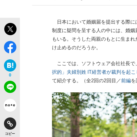
日本において婚姻届を提出する際に
制度に疑問を呈する人の中には、婚姻
もいる。そうした両親のもとに生まれ
け止めるのだろうか。
ここでは、ソフトウェア会社社長で
択的」夫婦別姓 IT経営者が裁判を起
0
て紹介する。（全2回の2回目／
前編
を
コピー