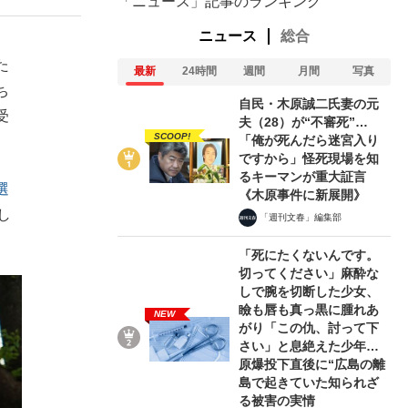
「ニュース」記事のランキング
ニュース
総合
た
最新
24時間
週間
月間
写真
ち
自民・木原誠二氏妻の元
受
夫（28）が“不審死”…
SCOOP!
「俺が死んだら迷宮入り
ですから」怪死現場を知
るキーマンが重大証言
選
《木原事件に新展開》
し
「週刊文春」編集部
「死にたくないんです。
切ってください」麻酔な
しで腕を切断した少女、
瞼も唇も真っ黒に腫れあ
NEW
がり「この仇、討って下
さい」と息絶えた少年…
原爆投下直後に“広島の離
島で起きていた知られざ
る被害の実情