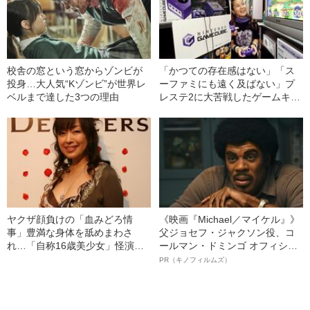
校舎の窓という窓からゾンビが
「かつての存在感はない」「ス
投身…大人気“Kゾンビ”が世界レ
ーファミにも遠く及ばない」プ
ベルまで達した3つの理由
レステ2に大苦戦したゲームキュ
ーブからなぜ“ゲームは変わっ
た”のか《誕生20周年》
ヤクザ顔負けの「血みどろ情
《映画『Michael／マイケル』》
事」豊満な身体を舐めまわさ
父ジョセフ・ジャクソン役、コ
れ…「自称16歳美少女」怪演
ールマン・ドミンゴ オフィシャ
中、かたせ梨乃（69）の美しす
ルインタビュー“観客を魅了した
PR（キノフィルムズ）
ぎる“熟れ方”
名優、複雑な父親像への想いを
語る”《日本興収70億円突破》