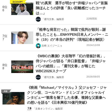
SCOOP!
戦”の真実 選手が明かす“井端ジャパン”首脳
6位
陣ほんとうの評価「良い距離感だったコーチ
6
は…」
22時間前
「週刊文春」編集部
「軽率な発言だった」韓国で批判が殺到→謝
罪したことも…ENHYPEN日本人メンバー・ニ
7位
7
キ（19）の“本当の評判”〈現地記者が解説〉
2024/12/09
吉崎 エイジーニョ
《WBCの裏側》大谷翔平「幻の登板計画」、
侍ジャパンが語る「井口新監督」「井端ジャ
8位
パンの総括」…「週刊文春」が報じた
8
WBC2026スクープ
2026/08/05
「週刊文春」編集部
《映画『Michael／マイケル』》父ジョセフ・ジャ
PR
クソン役、コールマン・ドミンゴ オフィシャルイ
ンタビュー“観客を魅了した名優、複雑な父親像へ
の想いを語る”《日本興収70億円突破》
「文春オンライン」編集部