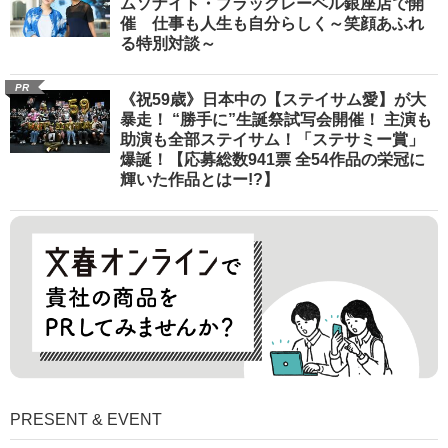
ムソナイト・ブラックレーベル銀座店で開
催 仕事も人生も自分らしく～笑顔あふれ
る特別対談～
PR
《祝59歳》日本中の【ステイサム愛】が大
暴走！ “勝手に”生誕祭試写会開催！ 主演も
助演も全部ステイサム！「ステサミー賞」
爆誕！【応募総数941票 全54作品の栄冠に
輝いた作品とはー!?】
PRESENT & EVENT