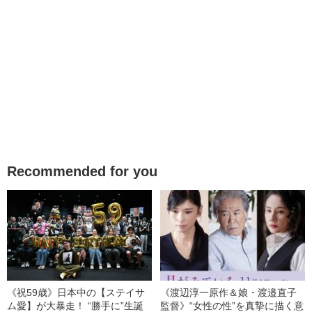
Recommended for you
《祝59歳》日本中の【ステイサ
《渡辺淳一原作＆娘・渡邉直子
ム愛】が大暴走！ “勝手に”生誕
監督》“女性の性”を真摯に描く意