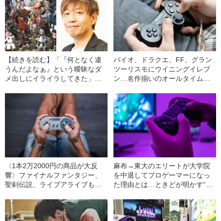
【続きを読む】「『何となく違
バイオ、ドラクエ、FF、グラン
うんだよなぁ』という曖昧なダ
ツーリスモにウイニングイレブ
メ出しにイライラしてきた」
ン…名作揃いのオールタイム
FF14を12年間率いる吉田直樹氏
「もう一度やりたい！プレステ
が、スタッフにとにかく根気よ
ゲーム」1位の行方は!?
く説明する理由
〈1本2万2000円の商品が大反
麻布→東大のエリートが大学院
響〉ファイナルファンタジー、
を中退してプロゲーマーになっ
聖剣伝説、ライブアライブも…
た理由とは…ときどが明かす“思
大手ゲーム会社がリメイク・リ
い詰め続けた日々”
マスター作品を量産しまくる“納
得の理由”とは