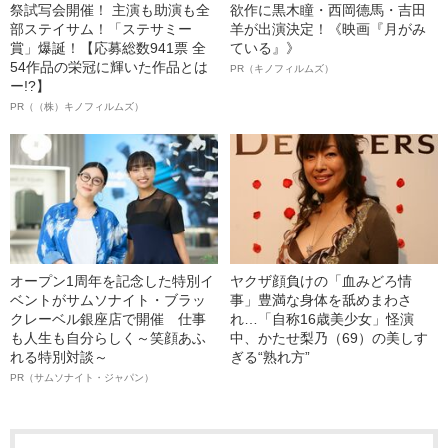
祭試写会開催！ 主演も助演も全
欲作に黒木瞳・西岡德馬・吉田
部ステイサム！「ステサミー
羊が出演決定！《映画『月がみ
賞」爆誕！【応募総数941票 全
ている』》
54作品の栄冠に輝いた作品とは
PR（キノフィルムズ）
ー!?】
PR（（株）キノフィルムズ）
オープン1周年を記念した特別イ
ヤクザ顔負けの「血みどろ情
ベントがサムソナイト・ブラッ
事」豊満な身体を舐めまわさ
クレーベル銀座店で開催 仕事
れ…「自称16歳美少女」怪演
も人生も自分らしく～笑顔あふ
中、かたせ梨乃（69）の美しす
れる特別対談～
ぎる“熟れ方”
PR（サムソナイト・ジャパン）