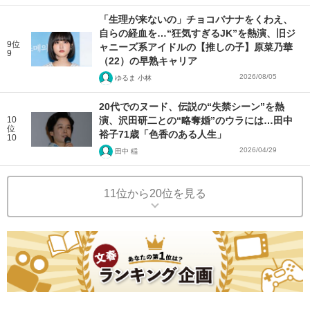
「生理が来ないの」チョコバナナをくわえ、
自らの経血を…“狂気すぎるJK”を熱演、旧ジ
9位
ャニーズ系アイドルの【推しの子】原菜乃華
9
（22）の早熟キャリア
2026/08/05
ゆるま 小林
20代でのヌード、伝説の“失禁シーン”を熱
10
演、沢田研二との“略奪婚”のウラには…田中
位
裕子71歳「色香のある人生」
10
2026/04/29
田中 稲
11位から20位を見る