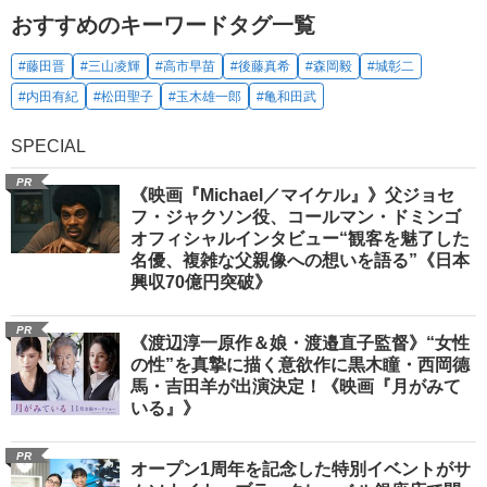
おすすめのキーワードタグ一覧
#藤田晋
#三山凌輝
#高市早苗
#後藤真希
#森岡毅
#城彰二
#内田有紀
#松田聖子
#玉木雄一郎
#亀和田武
SPECIAL
PR
《映画『Michael／マイケル』》父ジョセ
フ・ジャクソン役、コールマン・ドミンゴ
オフィシャルインタビュー“観客を魅了した
名優、複雑な父親像への想いを語る”《日本
興収70億円突破》
PR
《渡辺淳一原作＆娘・渡邉直子監督》“女性
の性”を真摯に描く意欲作に黒木瞳・西岡德
馬・吉田羊が出演決定！《映画『月がみて
いる』》
PR
オープン1周年を記念した特別イベントがサ