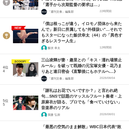
「選手から次期監督の要求は…」
22時間前
「週刊文春」編集部
「僕は根っこが違う。イロモノ団体から来た
NEW
んで」新日に所属しても“外様扱い”…それで
もスターになった飯伏幸太（44）の「異色す
ぎるレスラー人生」
12時間前
飯伏 幸太
三山凌輝が妻・趣里との「キス・濡れ場禁止
SCOOP!
ルール」を破って既婚の元宝塚女優・花乃ま
4位
4
りあと連日密会《直撃後にもホテルへ…》
2026/08/04
「週刊文春」編集部
「謝礼はお花でいいですか？」と言われ絶
句…SNSで話題のマッスルフルート奏者・上
5位
原麻衣が語る、プロでも「食べていけない」
5
音楽界のリアル
2026/08/01
我妻 弘崇
「最悪の空気のまま解散」WBC日本代表“敗