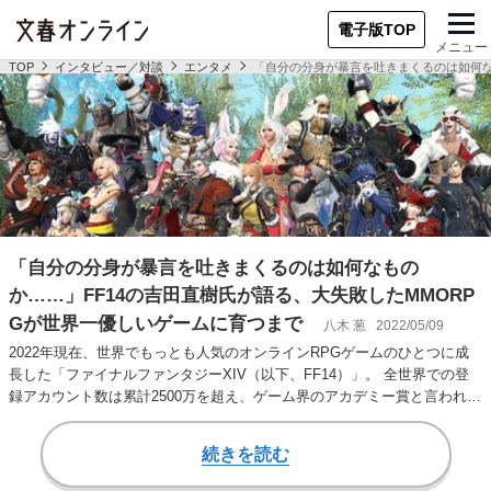
電子版TOP
メニュー
TOP
インタビュー／対談
エンタメ
「自分の分身が暴言を吐きまくるのは如何な
「自分の分身が暴言を吐きまくるのは如何なもの
か……」FF14の吉田直樹氏が語る、大失敗したMMORP
Gが世界一優しいゲームに育つまで
八木 葱
2022/05/09
2022年現在、世界でもっとも人気のオンラインRPGゲームのひとつに成
長した「ファイナルファンタジーXIV（以下、FF14）」。 全世界での登
録アカウント数は累計2500万を超え、ゲーム界のアカデミー賞と言われる
D…
続きを読む