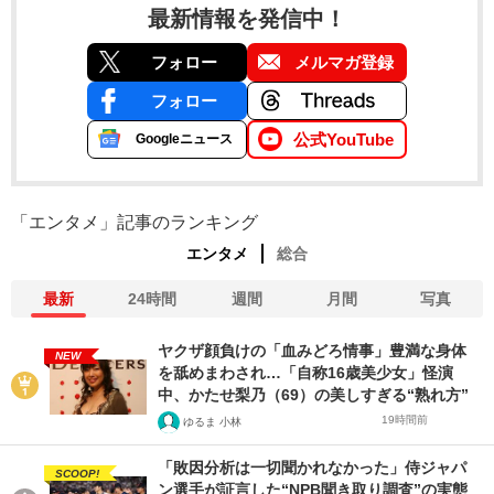
最新情報を発信中！
フォロー
メルマガ登録
フォロー
公式YouTube
Googleニュース
「エンタメ」記事のランキング
エンタメ
総合
最新
24時間
週間
月間
写真
ヤクザ顔負けの「血みどろ情事」豊満な身体
NEW
を舐めまわされ…「自称16歳美少女」怪演
中、かたせ梨乃（69）の美しすぎる“熟れ方”
19時間前
ゆるま 小林
「敗因分析は一切聞かれなかった」侍ジャパ
SCOOP!
ン選手が証言した“NPB聞き取り調査”の実態