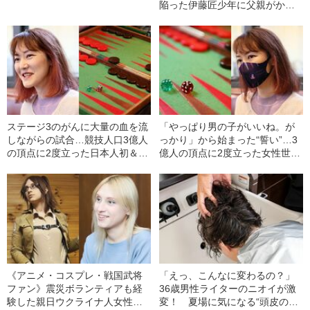
陥った伊藤匠少年に父親がかけ
た言葉とは
ステージ3のがんに大量の血を流
「やっぱり男の子がいいね。が
しながらの試合…競技人口3億人
っかり」から始まった“誓い”…3
の頂点に2度立った日本人初＆世
億人の頂点に2度立った女性世界
界初の女性王者が“越えてきたも
王者と「教えてあげるおじさ
の”
ん」
《アニメ・コスプレ・戦国武将
「えっ、こんなに変わるの？」
ファン》震災ボランティアも経
36歳男性ライターのニオイが激
験した親日ウクライナ人女性が
変！ 夏場に気になる“頭皮のニ