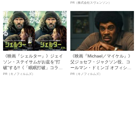
語る「故郷支援への涙」
オイ”や“ベタつき”を解消す
PR（株式会社スヴェンソン）
る、“ウィッグのスペシャリス
ト”が生み出した徹底ケアとは
《映画『シェルター』》ジェイ
《映画『Michael／マイケル』》
ソン・ステイサムがお盆を“打
父ジョセフ・ジャクソン役、コ
破”する!!《「眠眠打破」コラ
ールマン・ドミンゴ オフィシャ
ボ》
ルインタビュー“観客を魅了した
PR（キノフィルムズ）
PR（キノフィルムズ）
名優、複雑な父親像への想いを
語る”《日本興収70億円突破》