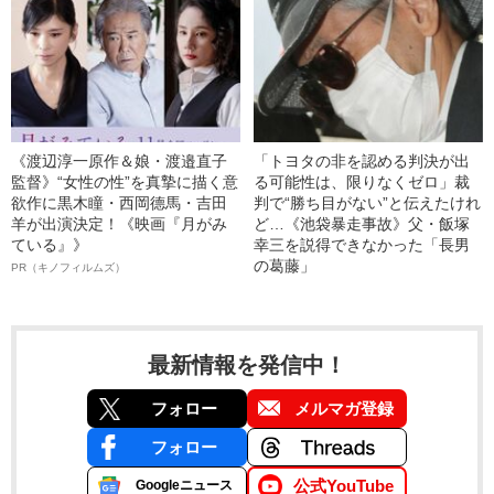
《渡辺淳一原作＆娘・渡邉直子
「トヨタの非を認める判決が出
監督》“女性の性”を真摯に描く意
る可能性は、限りなくゼロ」裁
欲作に黒木瞳・西岡德馬・吉田
判で“勝ち目がない”と伝えたけれ
羊が出演決定！《映画『月がみ
ど…《池袋暴走事故》父・飯塚
ている』》
幸三を説得できなかった「長男
の葛藤」
PR（キノフィルムズ）
最新情報を発信中！
フォロー
メルマガ登録
フォロー
公式YouTube
Googleニュース