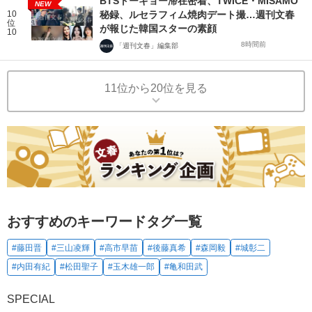
BTSトーキョー滞在密着、TWICE・MISAMO
NEW
10
秘録、ルセラフィム焼肉デート撮…週刊文春
位
が報じた韓国スターの素顔
10
8時間前
「週刊文春」編集部
11位から20位を見る
おすすめのキーワードタグ一覧
#藤田晋
#三山凌輝
#高市早苗
#後藤真希
#森岡毅
#城彰二
#内田有紀
#松田聖子
#玉木雄一郎
#亀和田武
SPECIAL