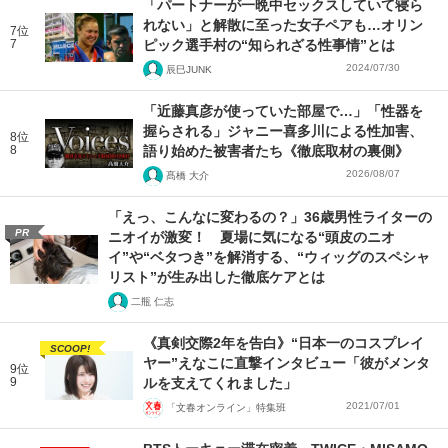
「パートナーが一晩中セックスしていて寝ら
れない」と解散に至った女子ペアも…オリン
7位
7
ピック選手村の“知られざる性事情”とは
2024/07/30
辰巳JUNK
「近藤真彦が使っていた部屋で…」「性器を
握らされる」ジャニー喜多川による性加害、
8位
8
語り始めた被害者たち《徹底取材の裏側》
2026/08/07
髙橋 大介
「えっ、こんなに変わるの？」36歳男性ライターの
PR
ニオイが激変！ 夏場に気になる“頭皮のニオ
イ”や“ベタつき”を解消する、“ウィッグのスペシャ
リスト”が生み出した徹底ケアとは
二瓶 仁志
《真剣交際2年を告白》“日本一のコスプレイ
SCOOP!
ヤー”えなこに直撃インタビュー「彼がメンタ
9位
9
ルを支えてくれました」
2021/07/01
「文春オンライン」特集班