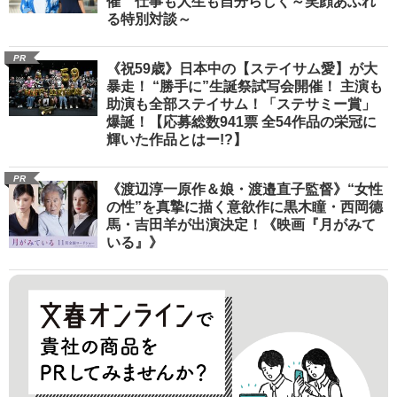
催 仕事も人生も自分らしく～笑顔あふれ
る特別対談～
PR
《祝59歳》日本中の【ステイサム愛】が大
暴走！ “勝手に”生誕祭試写会開催！ 主演も
助演も全部ステイサム！「ステサミー賞」
爆誕！【応募総数941票 全54作品の栄冠に
輝いた作品とはー!?】
PR
《渡辺淳一原作＆娘・渡邉直子監督》“女性
の性”を真摯に描く意欲作に黒木瞳・西岡德
馬・吉田羊が出演決定！《映画『月がみて
いる』》