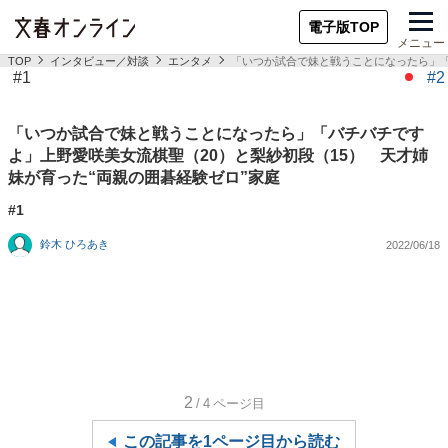
電子版TOP
メニュー
TOP
インタビュー／対談
エンタメ
「いつか試合で妹と戦うことになったら」「
#1
#2
「いつか試合で妹と戦うことになったら」「バチバチです
よ」上野愛咲美女流棋聖（20）と梨紗初段（15） 天才姉
妹が育った“両親の囲碁経験ゼロ”家庭
#1
鈴木 ひろあき
2022/06/18
2
/4
ページ目
この記事を1ページ目から読む