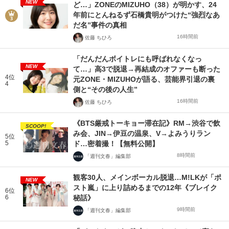
NEW
ど…」ZONEのMIZUHO（38）が明かす、24
年前にとんねるず石橋貴明がつけた“強烈なあ
だ名”事件の真相
16時間前
佐藤 ちひろ
「だんだんボイトレにも呼ばれなくなっ
NEW
て…」高3で脱退→再結成のオファーも断った
4位
元ZONE・MIZUHOが語る、芸能界引退の裏
4
側と“その後の人生”
16時間前
佐藤 ちひろ
《BTS厳戒トーキョー滞在記》RM→渋谷で飲
SCOOP!
み会、JIN→伊豆の温泉、V→よみうりラン
5位
5
ド…密着撮！【無料公開】
8時間前
「週刊文春」編集部
観客30人、メインボーカル脱退…M!LKが「ポ
NEW
スト嵐」に上り詰めるまでの12年《ブレイク
6位
6
秘話》
9時間前
「週刊文春」編集部