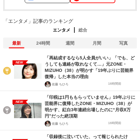
「エンタメ」記事のランキング
エンタメ
総合
最新
24時間
週間
月間
写真
「再結成するなら5人全員がいい」「でも、ど
NEW
うしても連絡が取れなくて…」元ZONE・
MIZUHO（38）が明かす「19年ぶりに芸能界
復帰」した本当の理由
16時間前
佐藤 ちひろ
「印税は1円ももらっていません」19年ぶりに
NEW
芸能界に復帰したZONE・MIZUHO（38）が
明かす、紅白3年連続出場したのに“月収8万
円”だった絶頂期
16時間前
佐藤 ちひろ
「収録後に泣いていた、って報じられたけ