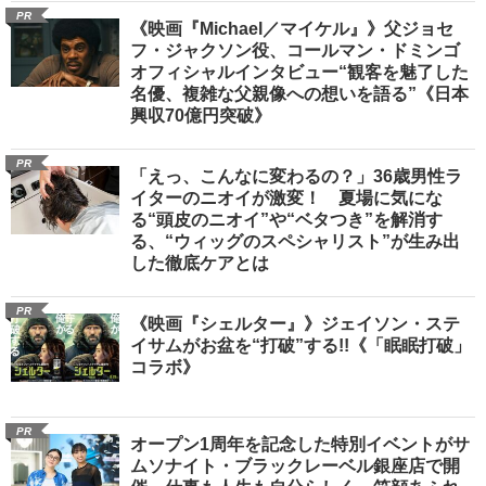
PR
《映画『Michael／マイケル』》父ジョセ
フ・ジャクソン役、コールマン・ドミンゴ
オフィシャルインタビュー“観客を魅了した
名優、複雑な父親像への想いを語る”《日本
興収70億円突破》
PR
「えっ、こんなに変わるの？」36歳男性ラ
イターのニオイが激変！ 夏場に気にな
る“頭皮のニオイ”や“ベタつき”を解消す
る、“ウィッグのスペシャリスト”が生み出
した徹底ケアとは
PR
《映画『シェルター』》ジェイソン・ステ
イサムがお盆を“打破”する!!《「眠眠打破」
コラボ》
PR
オープン1周年を記念した特別イベントがサ
ムソナイト・ブラックレーベル銀座店で開