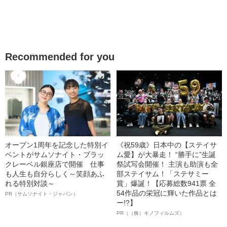
Recommended for you
オープン1周年を記念した特別イ
《祝59歳》日本中の【ステイサ
ベントがサムソナイト・ブラッ
ム愛】が大暴走！ “勝手に”生誕
クレーベル銀座店で開催 仕事
祭試写会開催！ 主演も助演も全
も人生も自分らしく～笑顔あふ
部ステイサム！「ステサミー
れる特別対談～
賞」爆誕！【応募総数941票 全
54作品の栄冠に輝いた作品とは
PR（サムソナイト・ジャパン）
ー!?】
PR（（株）キノフィルムズ）