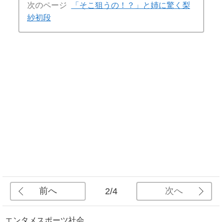
次のページ
「そこ狙うの！？」と姉に驚く梨
紗初段
前へ
次へ
2/4
エンタメ
スポーツ
社会