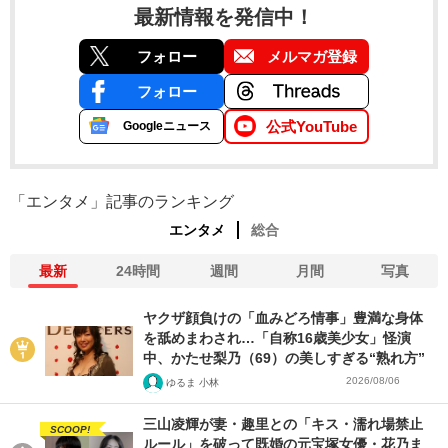
最新情報を発信中！
フォロー
メルマガ登録
フォロー
公式YouTube
Googleニュース
「エンタメ」記事のランキング
エンタメ
総合
最新
24時間
週間
月間
写真
ヤクザ顔負けの「血みどろ情事」豊満な身体
を舐めまわされ…「自称16歳美少女」怪演
中、かたせ梨乃（69）の美しすぎる“熟れ方”
2026/08/06
ゆるま 小林
三山凌輝が妻・趣里との「キス・濡れ場禁止
SCOOP!
ルール」を破って既婚の元宝塚女優・花乃ま