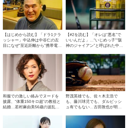
【はじめから読む】「ドラ1クラ
【#2を読む】「オレは“悪名”で
ッシャー」中込伸は中谷仁の左
いいんだよ」…“いじめっ子”“阪
目になぜ“至近距離から”携帯電話
神のジャイアン”と呼ばれた中込
を投げつけたのか…元エースが
伸が誤解を解かずに沈黙を貫き
語り始めた“24年前の真相”
続けたワケ
和服での激しい絡みでヌードを
野茂英雄でも、佐々木主浩で
披露、“体重150キロ超”の教祖と
も、藤川球児でも、ダルビッシ
結婚…若村麻由美56歳の波乱万
ュ有でもない…古田敦也が明か
丈
す“歴代最高のピッチャー”とは