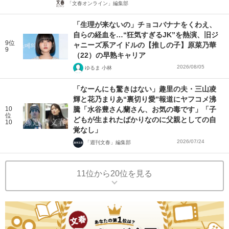
「文春オンライン」編集部
「生理が来ないの」チョコバナナをくわえ、
自らの経血を…“狂気すぎるJK”を熱演、旧ジ
9位
ャニーズ系アイドルの【推しの子】原菜乃華
9
（22）の早熟キャリア
2026/08/05
ゆるま 小林
「なーんにも驚きはない」趣里の夫・三山凌
輝と花乃まりあ“裏切り愛”報道にヤフコメ沸
10
騰「水谷豊さん蘭さん、お気の毒です」「子
位
どもが生まれたばかりなのに父親としての自
10
覚なし」
2026/07/24
「週刊文春」編集部
11位から20位を見る