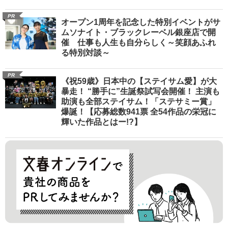
PR
オープン1周年を記念した特別イベントがサ
ムソナイト・ブラックレーベル銀座店で開
催 仕事も人生も自分らしく～笑顔あふれ
る特別対談～
PR
《祝59歳》日本中の【ステイサム愛】が大
暴走！ “勝手に”生誕祭試写会開催！ 主演も
助演も全部ステイサム！「ステサミー賞」
爆誕！【応募総数941票 全54作品の栄冠に
輝いた作品とはー!?】