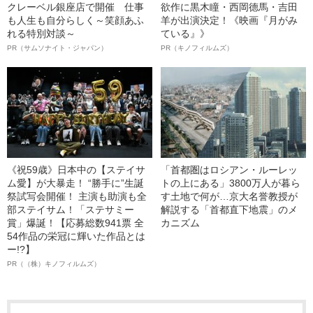
クレーベル銀座店で開催 仕事
欲作に黒木瞳・西岡德馬・吉田
も人生も自分らしく～笑顔あふ
羊が出演決定！《映画『月がみ
れる特別対談～
ている』》
PR（サムソナイト・ジャパン）
PR（キノフィルムズ）
《祝59歳》日本中の【ステイサ
「首都圏はロシアン・ルーレッ
ム愛】が大暴走！ “勝手に”生誕
トの上にある」3800万人が暮ら
祭試写会開催！ 主演も助演も全
す土地で何が…京大名誉教授が
部ステイサム！「ステサミー
解説する「首都直下地震」のメ
賞」爆誕！【応募総数941票 全
カニズム
54作品の栄冠に輝いた作品とは
ー!?】
PR（（株）キノフィルムズ）