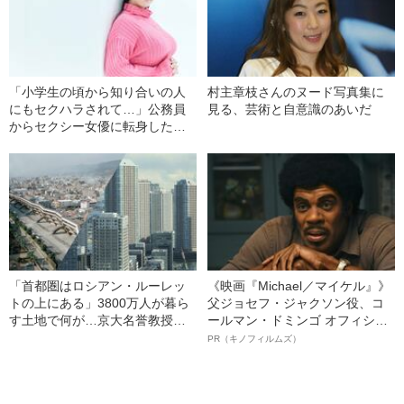
「小学生の頃から知り合いの人
村主章枝さんのヌード写真集に
にもセクハラされて…」公務員
見る、芸術と自意識のあいだ
からセクシー女優に転身した女
性（23）が明かす“役所でのヤバ
すぎる経験”
「首都圏はロシアン・ルーレッ
《映画『Michael／マイケル』》
トの上にある」3800万人が暮ら
父ジョセフ・ジャクソン役、コ
す土地で何が…京大名誉教授が
ールマン・ドミンゴ オフィシャ
解説する「首都直下地震」のメ
ルインタビュー“観客を魅了した
PR（キノフィルムズ）
カニズム
名優、複雑な父親像への想いを
語る”《日本興収70億円突破》