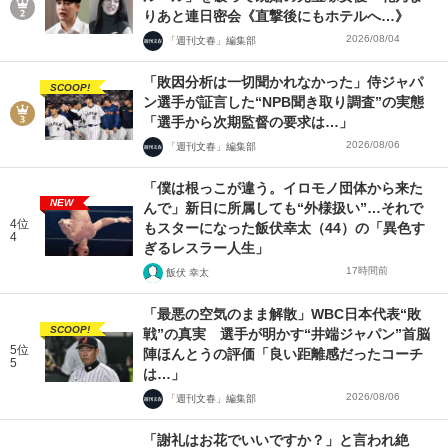
りあと連日密会《直撃後にもホテルへ…》
2026/08/04
「週刊文春」編集部
「敗因分析は一切聞かれなかった」侍ジャパ
SCOOP!
ン選手が証言した“NPB聞き取り調査”の実態
「選手から次期監督の要求は…」
2026/08/06
「週刊文春」編集部
「僕は根っこが違う。イロモノ団体から来た
NEW
んで」新日に所属しても“外様扱い”…それで
4位
もスターになった飯伏幸太（44）の「異色す
4
ぎるレスラー人生」
17時間前
飯伏 幸太
「最悪の空気のまま解散」WBC日本代表“敗
SCOOP!
戦”の真実 選手が明かす“井端ジャパン”首脳
5位
陣ほんとうの評価「良い距離感だったコーチ
5
は…」
2026/08/06
「週刊文春」編集部
「謝礼はお花でいいですか？」と言われ絶