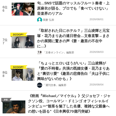
句…SNSで話題のマッスルフルート奏者・上
6位
原麻衣が語る、プロでも「食べていけない」
6
音楽界のリアル
2026/08/01
我妻 弘崇
「取材された日にホテル？」三山凌輝と元宝
SCOOP!
塚・花乃まりあの連日密会…文春直撃→まさ
7位
かの展開に驚きの声《妻・趣里の不在中
7
に…》
2026/08/03
「文春オンライン」編集部
「ちょっとエロいほうがいい」三山凌輝が
SCOOP!
『愛の不時着』共演の既婚女優・花乃まりあ
8位
と“裏切り愛”《趣里の悲痛告白「夫は子供に
8
興味がないのかも」》
2026/08/04
「週刊文春」編集部
《映画『Michael／マイケル』》父ジョセフ・ジャ
PR
クソン役、コールマン・ドミンゴ オフィシャルイ
ンタビュー“観客を魅了した名優、複雑な父親像へ
の想いを語る”《日本興収70億円突破》