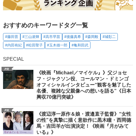
おすすめのキーワードタグ一覧
#藤田晋
#三山凌輝
#高市早苗
#後藤真希
#森岡毅
#城彰二
#内田有紀
#松田聖子
#玉木雄一郎
#亀和田武
SPECIAL
PR
《映画『Michael／マイケル』》父ジョセ
フ・ジャクソン役、コールマン・ドミンゴ
オフィシャルインタビュー“観客を魅了した
名優、複雑な父親像への想いを語る”《日本
興収70億円突破》
PR
《渡辺淳一原作＆娘・渡邉直子監督》“女性
の性”を真摯に描く意欲作に黒木瞳・西岡德
馬・吉田羊が出演決定！《映画『月がみて
いる』》