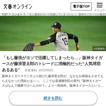
電子版TOP
メニュー
TOP
エンタメ
「もし藤浪がヨソで活躍してしまったら…」阪神タイガースが藤浪晋
「もし藤浪がヨソで活躍してしまったら…」阪神タイガ
ースが藤浪晋太郎のトレードに消極的だった“人気球団
あるある”
喜瀬 雅則
2023/06/01
阪神タイガースでくすぶり続けた藤浪晋太郎が、なかなか移籍をさせても
らえなかった理由とは――。 ここでは喜瀬雅則氏の新刊『阪神タイガー
スはなんで優勝でけへんのや？』より一部抜粋。阪神タイガースという日
本球界屈指の人気…
続きを読む