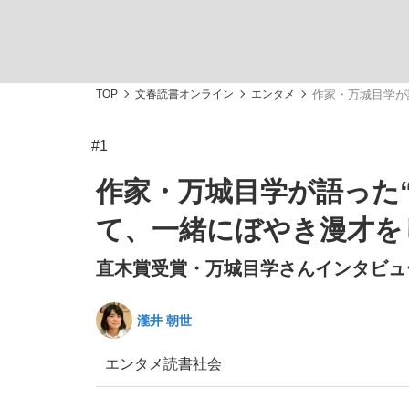
TOP
文春読書オンライン
エンタメ
作家・万城目学が
#1
「敗因分析は一切聞かれなかった」侍ジャパン選
キングの誕生を、目撃せよ。
作家・万城目学が語った
て、一緒にぼやき漫才を
直木賞受賞・万城目学さんインタビュ
the Style
瀧井 朝世
エンタメ
読書
社会
「目標達成できなかったからと言って…」サッ