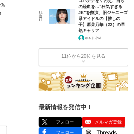
コバナナをくわえ、自ら
関係
の経血を…“狂気すぎる
11
JK”を熱演、旧ジャニーズ
！
位
系アイドルの【推しの
11
子】原菜乃華（22）の早
熟キャリア
ゆるま 小林
11位から20位を見る
最新情報を発信中！
フォロー
メルマガ登録
フォロー