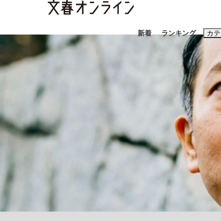
新着
ランキング
カテ
スクープ
ニュー
おすすめのキ
#藤田晋
#三
#玉木雄一郎
「90%は失敗する。でも…」本田圭佑が初め
終戦から81年