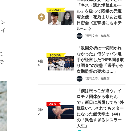
「キス・濡れ場禁止ルー
SCOOP!
ル」を破って既婚の元宝
塚女優・花乃まりあと連
ーン
日密会《直撃後にもホテ
ルへ…》
もイ
「週刊文春」編集部
「敗因分析は一切聞かれ
に
なかった」侍ジャパン選
SCOOP!
手が証言した“NPB聞き取
4位
で
4
り調査”の実態「選手から
次期監督の要求は…」
「週刊文春」編集部
「僕は根っこが違う。イ
ロモノ団体から来たん
で」新日に所属しても“外
NEW
様扱い”…それでもスター
5位
5
になった飯伏幸太（44）
の「異色すぎるレスラー
人生」