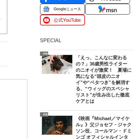
Googleニュース
た
公式YouTube
SPECIAL
PR
「えっ、こんなに変わる
の？」36歳男性ライター
のニオイが激変！ 夏場に
気になる“頭皮のニオ
イ”や“ベタつき”を解消す
る、“ウィッグのスペシャ
リスト”が生み出した徹底
ケアとは
PR
《映画『Michael／マイケ
ル』》父ジョセフ・ジャク
ソン役、コールマン・ドミ
ンゴ オフィシャルインタ