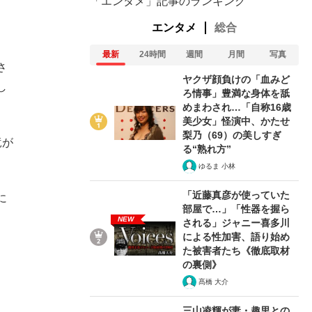
「エンタメ」記事のランキング
エンタメ
総合
最新
24時間
週間
月間
写真
さ
ヤクザ顔負けの「血みど
し
ろ情事」豊満な身体を舐
めまわされ…「自称16歳
美少女」怪演中、かたせ
梨乃（69）の美しすぎ
竜が
る“熟れ方”
ゆるま 小林
「近藤真彦が使っていた
に
部屋で…」「性器を握ら
NEW
される」ジャニー喜多川
による性加害、語り始め
た被害者たち《徹底取材
の裏側》
髙橋 大介
三山凌輝が妻・趣里との