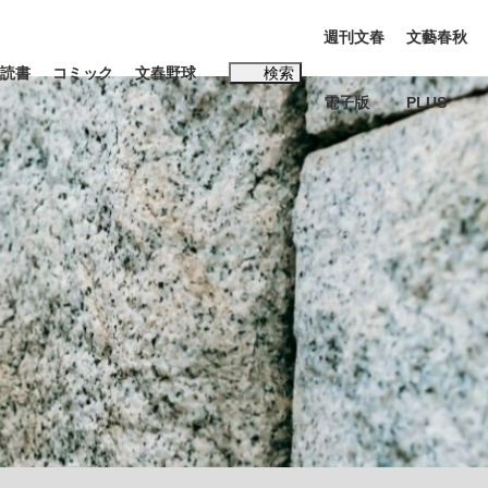
週刊文春
文藝春秋
読書
コミック
文春野球
検索
電子版
PLUS
インタビュー
読書
#松田聖子
む将棋
BC日本代表“敗戦”の真実 選手が明かす...