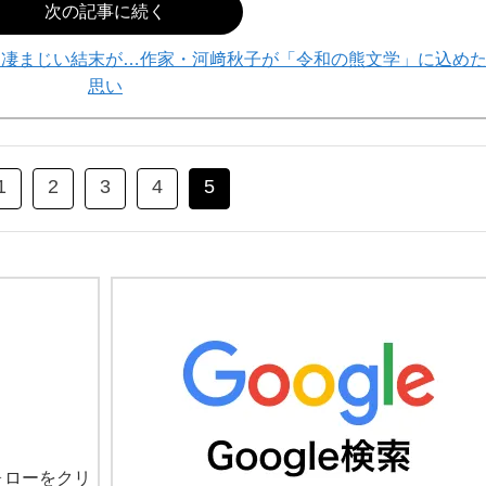
次の記事に続く
、凄まじい結末が…作家・河﨑秋子が「令和の熊文学」に込め
思い
1
2
3
4
5
ォローをクリ