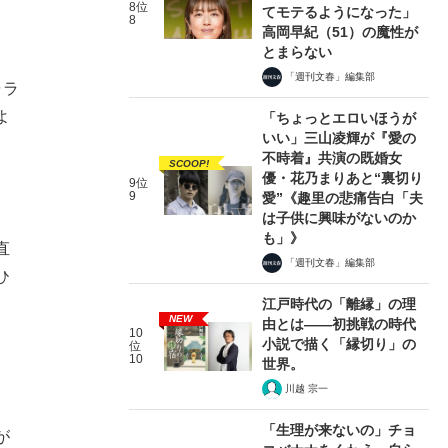
8位
てモテるようになった」
8
高岡早紀（51）の魔性が
とまらない
「週刊文春」編集部
ャラ
よ
「ちょっとエロいほうが
いい」三山凌輝が『愛の
不時着』共演の既婚女
SCOOP!
優・花乃まりあと“裏切り
9位
9
愛”《趣里の悲痛告白「夫
は子供に興味がないのか
も」》
直
「週刊文春」編集部
ひ
江戸時代の「離縁」の理
NEW
由とは――初挑戦の時代
10
小説で描く「縁切り」の
位
10
世界。
川越 宗一
「生理が来ないの」チョ
が