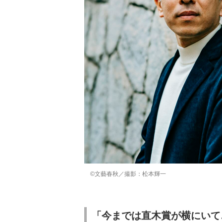
©文藝春秋／撮影：松本輝一
「今までは直木賞が横にいて