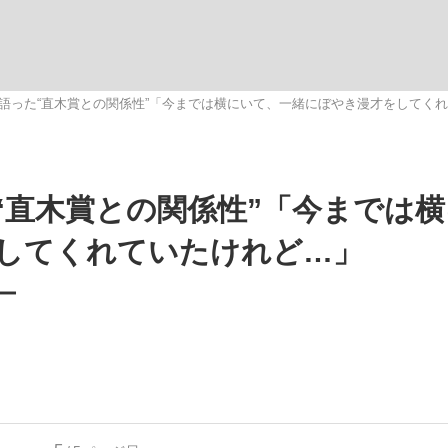
いまさら聞け
語った“直木賞との関係性”「今までは横にいて、一緒にぼやき漫才をしてく
手が証言した“NPB聞...
「クマが悪者扱いされているの
“直木賞との関係性”「今までは
してくれていたけれど…」
ー
もっと見る
カー日本代表・森保一監督...