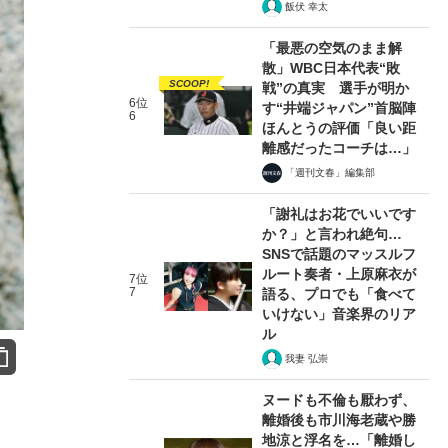
飯伏 幸太
「最悪の空気のまま解
散」WBC日本代表“敗
SCOOP!
戦”の真実 選手が明か
6位
す“井端ジャパン”首脳陣
6
ほんとうの評価「良い距
離感だったコーチは…」
「週刊文春」編集部
「謝礼はお花でいいです
か？」と言われ絶句…
SNSで話題のマッスルフ
ルート奏者・上原麻衣が
7位
7
語る、プロでも「食べて
いけない」音楽界のリア
ル
我妻 弘崇
ヌードも不倫も厭わず、
離婚後も市川海老蔵や勝
地涼と浮名を…「離婚し