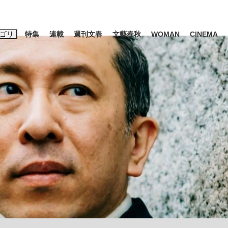
ゴリ
特集
連載
週刊文春
文藝春秋
WOMAN
CINEMA
キーワード入力
ス
エンタメ
ライフ
ビジネス
ーワードタグ一覧
山凌輝
#高市早苗
#後藤真希
#森岡毅
#城彰二
#内田有紀
観る将棋、読
#亀和田武
て明かした日本代表監督に...
「最悪の空気のまま解散」W