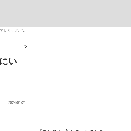
ない資産運用のすべて
れていたけれど…」
#2
が悲しい」『北の国から』倉本聰氏（91...
横にい
2024/01/21