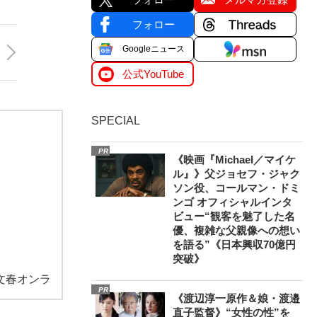
フォロー
Googleニュース
公式YouTube
SPECIAL
PR
《映画『Michael／マイケ
ル』》父ジョセフ・ジャク
ソン役、コールマン・ドミ
ンゴ オフィシャルインタ
ビュー“観客を魅了した名
優、複雑な父親像への想い
を語る”《日本興収70億円
突破》
文春オンラ
PR
《渡辺淳一原作＆娘・渡邉
直子監督》“女性の性”を