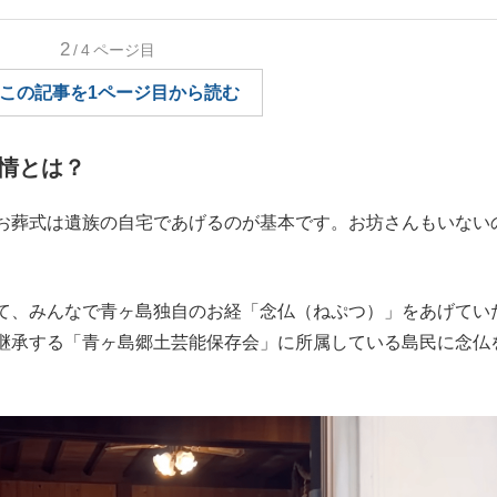
もっと見る
2
/4
ページ目
この記事を1ページ目から読む
情とは？
お葬式は遺族の自宅であげるのが基本です。お坊さんもいない
て、みんなで青ヶ島独自のお経「念仏（ねぷつ）」をあげてい
継承する「青ヶ島郷土芸能保存会」に所属している島民に念仏