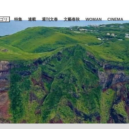
ゴリ
特集
連載
週刊文春
文藝春秋
WOMAN
CINEMA
キーワード入力
ス
エンタメ
ライフ
ビジネス
ーワードタグ一覧
山凌輝
#高市早苗
#後藤真希
#森岡毅
#城彰二
#内田有紀
観る将棋、読
#亀和田武
て明かした日本代表監督に...
「最悪の空気のまま解散」W