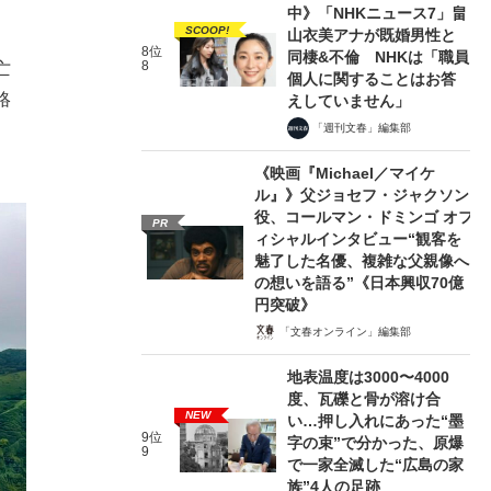
中》「NHKニュース7」畠
SCOOP!
山衣美アナが既婚男性と
8位
同棲&不倫 NHKは「職員
8
亡
個人に関することはお答
絡
えしていません」
「週刊文春」編集部
《映画『Michael／マイケ
ル』》父ジョセフ・ジャクソン
役、コールマン・ドミンゴ オフ
PR
ィシャルインタビュー“観客を
魅了した名優、複雑な父親像へ
の想いを語る”《日本興収70億
円突破》
「文春オンライン」編集部
地表温度は3000〜4000
度、瓦礫と骨が溶け合
NEW
い…押し入れにあった“墨
9位
字の束”で分かった、原爆
9
で一家全滅した“広島の家
族”4人の足跡