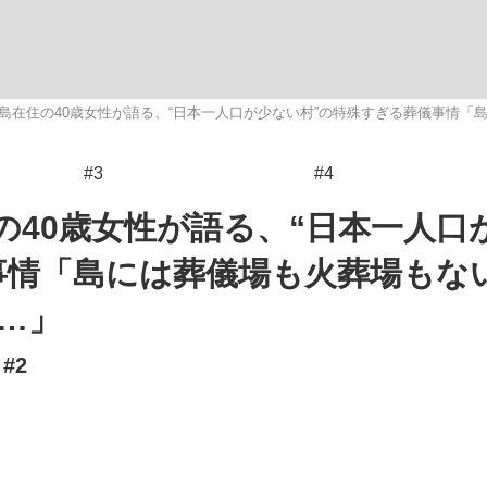
いまさら聞け
島在住の40歳女性が語る、“日本一人口が少ない村”の特殊すぎる葬儀事情「
#3
#4
手が証言した“NPB聞...
「クマが悪者扱いされているの
の40歳女性が語る、“日本一人口
事情「島には葬儀場も火葬場もな
…」
#2
もっと見る
カー日本代表・森保一監督...