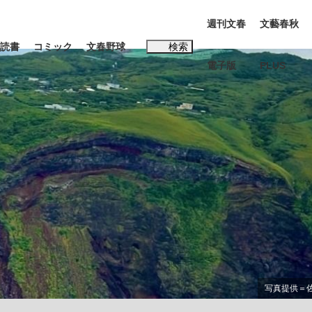
週刊文春
文藝春秋
読書
コミック
文春野球
検索
電子版
PLUS
インタビュー
読書
#松田聖子
む将棋
BC日本代表“敗戦”の真実 選手が明かす...