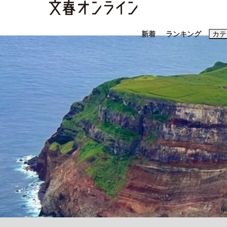
新着
ランキング
カテ
スクープ
ニュー
おすすめのキ
#藤田晋
#三
#玉木雄一郎
「90%は失敗する。でも…」本田圭佑が初め
終戦から81年