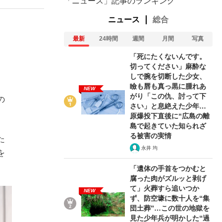
「ニュース」記事のランキング
ニュース
総合
最新
24時間
週間
月間
写真
「死にたくないんです。
切ってください」麻酔な
しで腕を切断した少女、
瞼も唇も真っ黒に腫れあ
NEW
がり「この仇、討って下
の
さい」と息絶えた少年…
原爆投下直後に“広島の離
島で起きていた知られざ
る被害の実情
た
永井 均
を
「遺体の手首をつかむと
腐った肉がズルッと剥げ
て」火葬すら追いつか
NEW
ず、防空壕に数十人を“集
団土葬”…この世の地獄を
見た少年兵が明かした“過