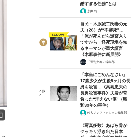
酷すぎる任務”とは
永井 均
自民・木原誠二氏妻の元
夫（28）が“不審死”…
SCOOP!
「俺が死んだら迷宮入り
ですから」怪死現場を知
るキーマンが重大証言
《木原事件に新展開》
「週刊文春」編集部
「本当にごめんなさい」
17歳少女が生後5ヶ月の長
男を殺害…《高島忠夫の
4位
長男殺害事件》夫婦が背
4
負った“消えない傷”（昭
和39年の事件）
鉄人ノンフィクション編集部
〈写真多数〉あばら骨が
クッキリ浮き出た日本