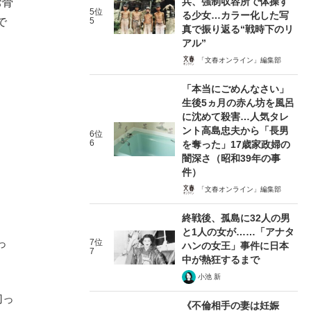
兵、強制収容所で体操す
お骨
5位
る少女…カラー化した写
で
5
真で振り返る“戦時下のリ
アル”
「文春オンライン」編集部
「本当にごめんなさい」
生後5ヵ月の赤ん坊を風呂
に沈めて殺害…人気タレ
ント高島忠夫から「長男
6位
6
を奪った」17歳家政婦の
闇深さ（昭和39年の事
件）
「文春オンライン」編集部
終戦後、孤島に32人の男
と1人の女が……「アナタ
っ
7位
ハンの女王」事件に日本
7
中が熱狂するまで
小池 新
切っ
《不倫相手の妻は妊娠