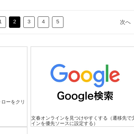
1
2
3
4
5
次へ
ォローをクリ
文春オンラインを見つけやすくする
（遷移先で
インを優先ソースに設定する）