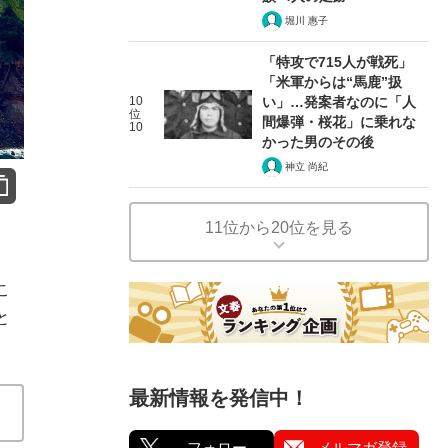
堀川 惠子
「特攻で715人が戦死」
「米軍からは“馬鹿”扱
10
い」…発案者なのに「人
位
間爆弾・桜花」に乗れな
10
かった男のその後
神立 尚紀
11位から20位を見る
、
こ
と
最新情報を発信中！
フォロー
メルマガ登録