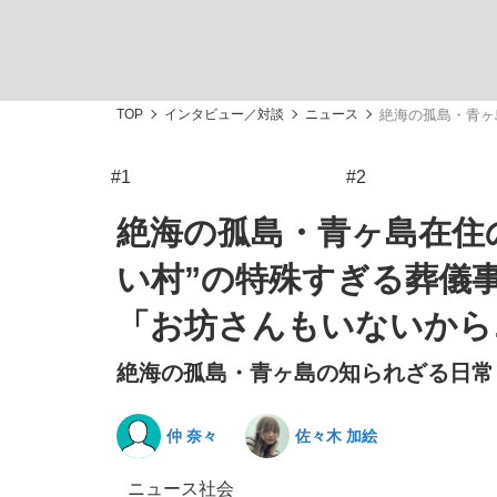
TOP
インタビュー／対談
ニュース
絶海の孤島・青ヶ
#1
#2
「敗因分析は一切聞かれなかった」侍ジャパン選
キングの誕生を、目撃せよ。
絶海の孤島・青ヶ島在住
い村”の特殊すぎる葬儀
「お坊さんもいないから
絶海の孤島・青ヶ島の知られざる日常 
the Style
仲 奈々
佐々木 加絵
「目標達成できなかったからと言って…」サッ
ニュース
社会