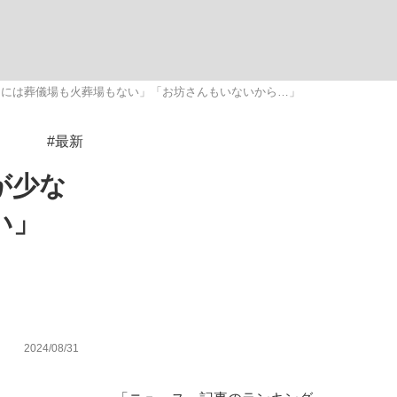
ない資産運用のすべて
島には葬儀場も火葬場もない」「お坊さんもいないから…」
#最新
が悲しい」『北の国から』倉本聰氏（91...
が少な
い」
2024/08/31