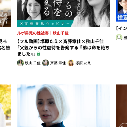
【イ
ルポ男児の性被害｜秋山千佳
桝
見ろ
【フル動画】塚原たえ×斉藤章佳×秋山千佳
実名告
「父親からの性虐待を告発する 『弟は命を絶ち
ました』」
秋山 千佳
斉藤 章佳
塚原 たえ