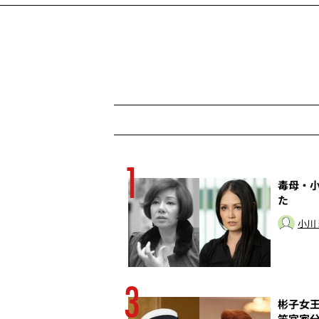
1
の癒着は終わってい
毒母・小
た
小川
3
強公立進学校・東筑
彬子女王