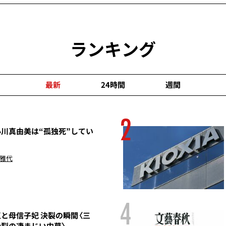
ランキング
最新
24時間
週間
2
川真由美は“孤独死”してい
 雅代
4
と母信子妃 決裂の瞬間〈三