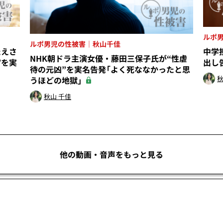
ルポ
ルポ男児の性被害｜秋山千佳
たえさ
中学
NHK朝ドラ主演女優・藤田三保子氏が“性虐
”を実
出し
待の元凶”を実名告発「よく死ななかったと思
秋
うほどの地獄」
秋山 千佳
他の動画・音声をもっと見る