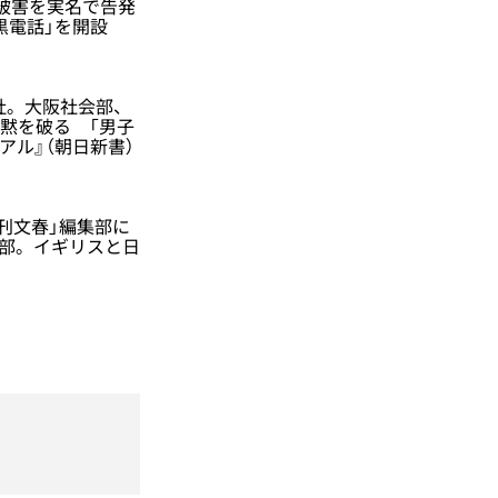
て被害を実名で告発
の黒電話」を開設
社。大阪社会部、
沈黙を破る 「男子
アル』（朝日新書）
刊文春」編集部に
集部。イギリスと日