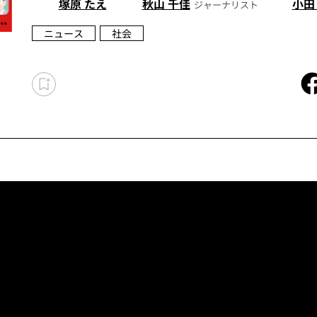
塚原 たえ
秋山 千佳
小田
ジャーナリスト
ニュース
社会