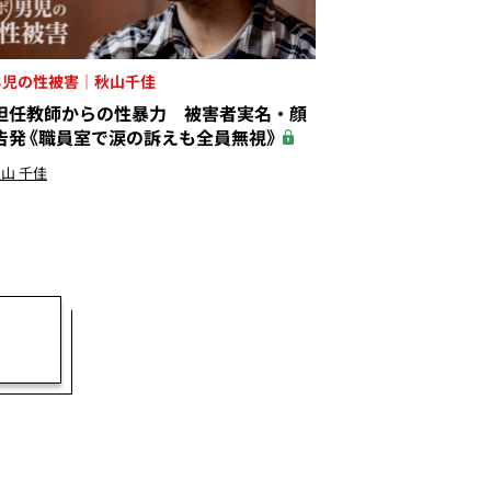
男児の性被害｜秋山千佳
担任教師からの性暴力 被害者実名・顔
告発《職員室で涙の訴えも全員無視》
山 千佳