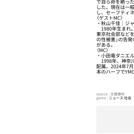
で自ら命を絶った
した。現在は一般社
し、セーフティ
〈ゲストMC〉
・秋山千佳｜ジ
1980年生まれ
東京社会部などを
の性被害」の告発
がある。
〈MC〉
・小田竜ダニエル
1998年、神奈
配属。2024年7
本のハーフでYM
source : 文藝春秋
genre :
ニュース
社会