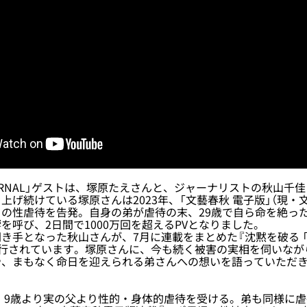
RNAL」ゲストは、塚原たえさんと、ジャーナリストの秋山千
上げ続けている塚原さんは2023年、「文藝春秋 電子版」（現・文
の性虐待を告発。自身の弟が虐待の末、29歳で自ら命を絶っ
を呼び、2日間で1000万回を超えるPVとなりました。
き手となった秋山さんが、7月に連載をまとめた『沈黙を破る 
刊行されています。塚原さんに、今も続く被害の実相を伺いなが
や、まもなく命日を迎えられる弟さんへの想いを語っていただ
。9歳より実の父より性的・身体的虐待を受ける。弟も同様に虐