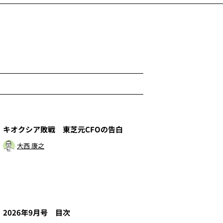
1
キオクシア敗戦 東芝元CFOの告白
大西 康之
3
2026年9月号 目次