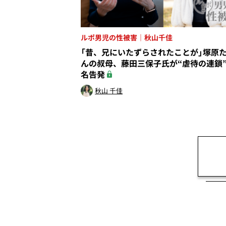
ルポ男児の性被害｜秋山千佳
「昔、兄にいたずらされたことが」塚原
んの叔母、藤田三保子氏が“虐待の連鎖
名告発
秋山 千佳