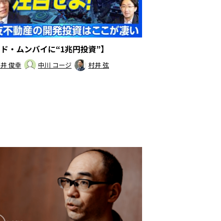
ンド・ムンバイに“1兆円投資”】
井 俊幸
中川 コージ
村井 弦