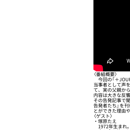
〈番組概要〉
今回の「＋JOU
当事者として声を
て、実の父親から
内容は大きな反響
その告発記事で聞
告発者たち』を
とができた理由
〈ゲスト〉
・塚原たえ
1972年生まれ