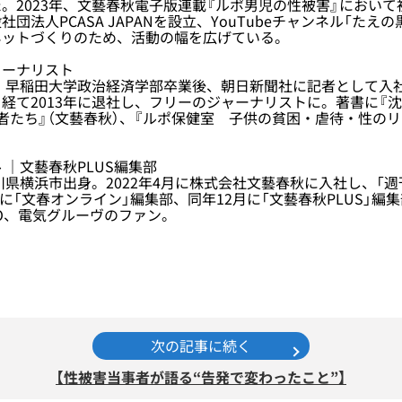
。2023年、文藝春秋電子版連載『ルポ男児の性被害』におい
団法人PCASA JAPANを設立、YouTubeチャンネル「たえ
ネットづくりのため、活動の幅を広げている。
ャーナリスト
。早稲田大学政治経済学部卒業後、朝日新聞社に記者として入
経て2013年に退社し、フリーのジャーナリストに。著書に『
者たち』（文藝春秋）、『ルポ保健室 子供の貧困・虐待・性のリ
 ｜文藝春秋PLUS編集部
川県横浜市出身。2022年4月に株式会社文藝春秋に入社し、「週
月に「文春オンライン」編集部、同年12月に「文藝春秋PLUS」編
O、電気グルーヴのファン。
次の記事に続く
【性被害当事者が語る“告発で変わったこと”】