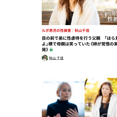
ルポ男児の性被害｜秋山千佳
目の前で弟に性虐待を行う父親 「ほら
よ」横で母親は笑っていた《姉が覚悟の
発》
秋山 千佳