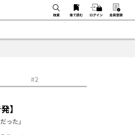
後で読む
ログイン
会員登録
検索
#2
発】
能だった」