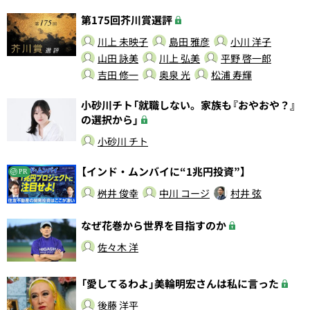
第175回芥川賞選評
川上 未映子
島田 雅彦
小川 洋子
山田 詠美
川上 弘美
平野 啓一郎
吉田 修一
奥泉 光
松浦 寿輝
小砂川チト「就職しない。家族も『おやおや？』
の選択から」
小砂川 チト
【インド・ムンバイに“1兆円投資”】
PR
桝井 俊幸
中川 コージ
村井 弦
なぜ花巻から世界を目指すのか
佐々木 洋
「愛してるわよ」美輪明宏さんは私に言った
後藤 洋平