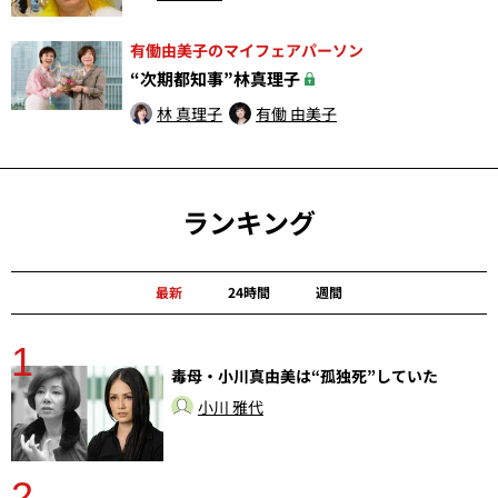
有働由美子のマイフェアパーソン
“次期都知事”林真理子
林 真理子
有働 由美子
ランキング
最新
24時間
週間
1
分
毒母・小川真由美は“孤独死”していた
小川 雅代
2