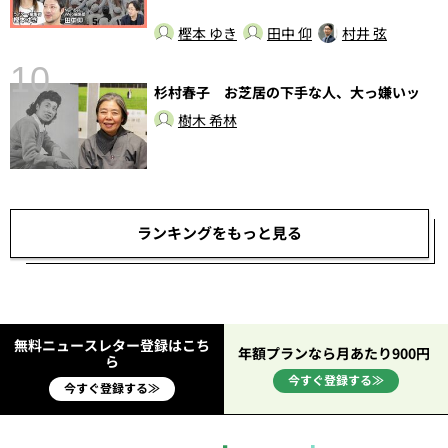
樫本 ゆき
田中 仰
村井 弦
10
杉村春子 お芝居の下手な人、大っ嫌いッ
総
樹木 希林
ランキングをもっと見る
無料ニュースレター登録はこち
年額プランなら月あたり900円
ら
今すぐ登録する≫
今すぐ登録する≫