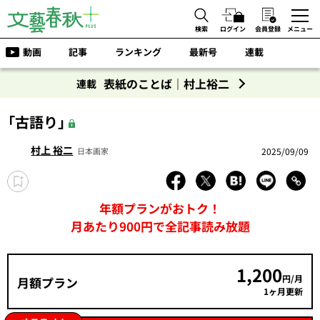
検索
ログイン
会員登録
メニュー
動画
記事
ランキング
最新号
連載
表紙のことば｜村上裕二
連載
「古語り」
村上 裕二
2025/09/09
日本画家
年額プランがおトク！
月あたり900円で全記事読み放題
1,200
円/月
月額プラン
1ヶ月更新