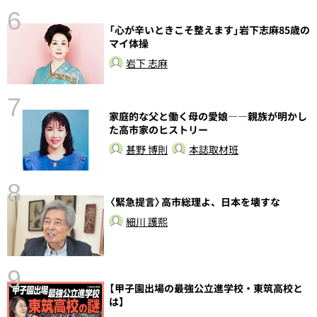
6
「心が辛いときこそ整えます」岩下志麻85歳の
マイ体操
岩下 志麻
7
家庭的な父と働く母の愛娘――親族が明かし
た高市家のヒストリー
甚野 博則
本誌取材班
8
〈緊急提言〉高市総理よ、日本を壊すな
前
細川 護熙
9
【甲子園出場の最強公立進学校・東筑高校と
は】