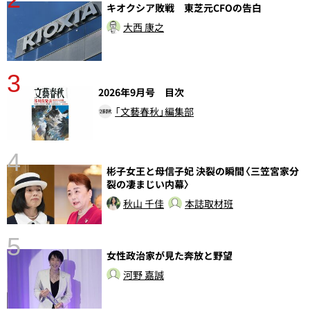
キオクシア敗戦 東芝元CFOの告白
大西 康之
3
2026年9月号 目次
「文藝春秋」編集部
4
彬子女王と母信子妃 決裂の瞬間〈三笠宮家分
裂の凄まじい内幕〉
秋山 千佳
本誌取材班
5
女性政治家が見た奔放と野望
し
河野 嘉誠