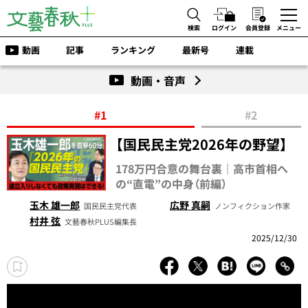
検索
ログイン
会員登録
メニュー
動画
記事
ランキング
最新号
連載
動画・音声
#1
#2
【国民民主党2026年の野望】
178万円合意の舞台裏｜高市首相へ
の“直電”の中身（前編）
玉木 雄一郎
広野 真嗣
国民民主党代表
ノンフィクション作家
村井 弦
文藝春秋PLUS編集長
2025/12/30