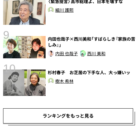
〈緊急提言〉高市総理よ、日本を壊すな
前
細川 護熙
9
内田也哉子×西川美和「すばらしき『家族の苦
しみ』」
内田 也哉子
西川 美和
10
杉村春子 お芝居の下手な人、大っ嫌いッ
総
樹木 希林
ランキングをもっと見る