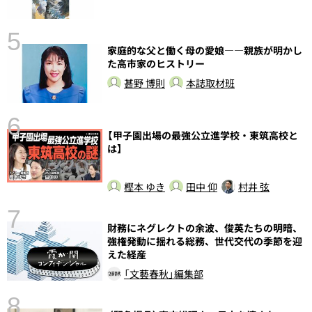
5
家庭的な父と働く母の愛娘――親族が明かし
し
た高市家のヒストリー
甚野 博則
本誌取材班
6
【甲子園出場の最強公立進学校・東筑高校と
は】
樫本 ゆき
田中 仰
村井 弦
7
財務にネグレクトの余波、俊英たちの明暗、
強権発動に揺れる総務、世代交代の季節を迎
えた経産
「文藝春秋」編集部
8