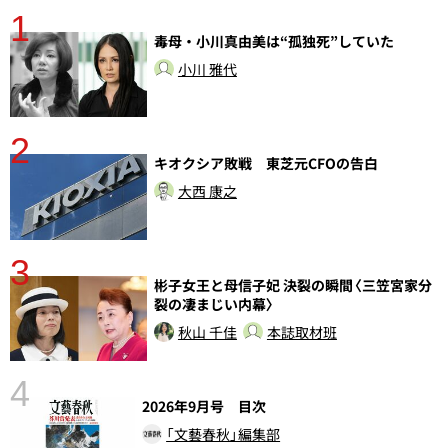
1
分
毒母・小川真由美は“孤独死”していた
小川 雅代
2
キオクシア敗戦 東芝元CFOの告白
大西 康之
3
彬子女王と母信子妃 決裂の瞬間〈三笠宮家分
裂の凄まじい内幕〉
秋山 千佳
本誌取材班
4
2026年9月号 目次
「文藝春秋」編集部