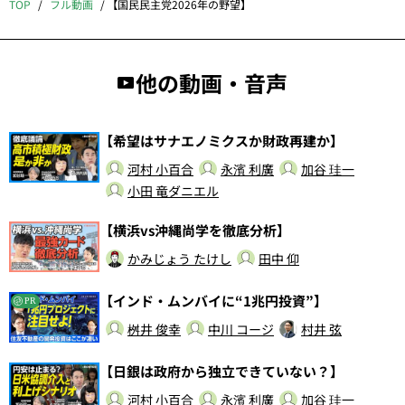
TOP
フル動画
【国民民主党2026年の野望】
他の動画・音声
【希望はサナエノミクスか財政再建か】
河村 小百合
永濱 利廣
加谷 珪一
小田 竜ダニエル
【横浜vs沖縄尚学を徹底分析】
かみじょう たけし
田中 仰
【インド・ムンバイに“1兆円投資”】
PR
桝井 俊幸
中川 コージ
村井 弦
【日銀は政府から独立できていない？】
河村 小百合
永濱 利廣
加谷 珪一