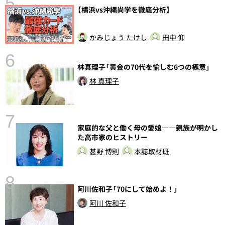
5
【横浜vs沖縄尚学を徹底分析】
かみじょう たけし
田中 仰
6
林真理子「黄金の70代を愉しむ6つの極意」
し
林 真理子
7
家庭的な父と働く母の愛娘――親族が明かし
た高市家のヒストリー
甚野 博則
本誌取材班
8
阿川佐和子「70にして始めよ！」
前
阿川 佐和子