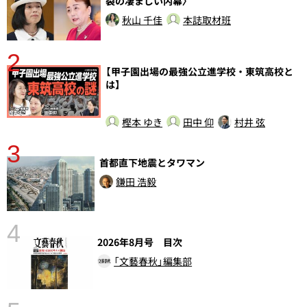
裂の凄まじい内幕〉
秋山 千佳
本誌取材班
2
【甲子園出場の最強公立進学校・東筑高校と
は】
樫本 ゆき
田中 仰
村井 弦
3
首都直下地震とタワマン
鎌田 浩毅
4
さ
2026年8月号 目次
実
「文藝春秋」編集部