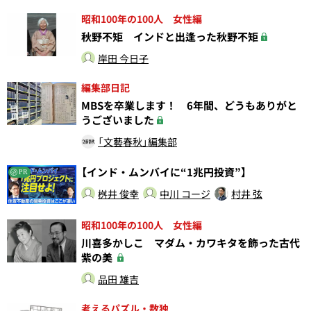
昭和100年の100人 女性編
秋野不矩 インドと出逢った秋野不矩
岸田 今日子
編集部日記
MBSを卒業します！ 6年間、どうもありがと
うございました
「文藝春秋」編集部
【インド・ムンバイに“1兆円投資”】
PR
桝井 俊幸
中川 コージ
村井 弦
昭和100年の100人 女性編
川喜多かしこ マダム・カワキタを飾った古代
紫の美
品田 雄吉
考えるパズル・数独