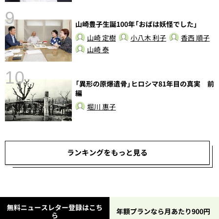
9
山崎豊子生誕100年「おばは妖怪でした」
山崎 定樹
小八木 利子
香西 順子
山崎 泰
10
「異形の原爆遺骨」ヒロシマ81年目の真実 前
編
堀川 惠子
ランキングをもっと見る
無料ニュースレター登録はこち
年額プランなら月あたり900円
ら