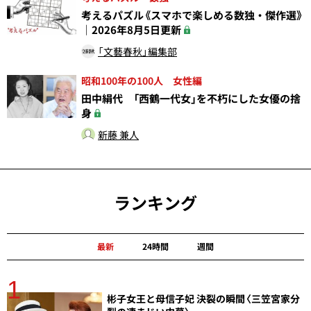
考えるパズル《スマホで楽しめる数独・傑作選》
｜2026年8月5日更新
「文藝春秋」編集部
昭和100年の100人 女性編
田中絹代 「西鶴一代女」を不朽にした女優の捨
身
新藤 兼人
ランキング
最新
24時間
週間
1
分
彬子女王と母信子妃 決裂の瞬間〈三笠宮家分