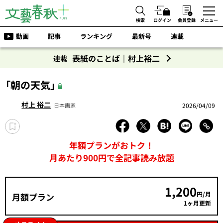
検索
ログイン
会員登録
メニュー
動画
記事
ランキング
最新号
連載
表紙のことば｜村上裕二
連載
「朝の天気」
村上 裕二
2026/04/09
日本画家
年額プランがおトク！
月あたり900円で全記事読み放題
1,200
円/月
月額プラン
1ヶ月更新