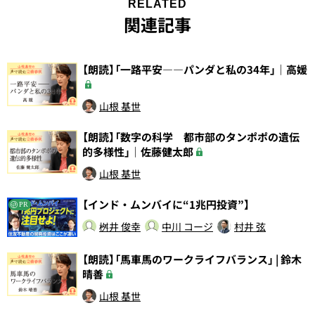
RELATED
関連記事
【朗読】「一路平安――パンダと私の34年」｜高媛
山根 基世
【朗読】「数字の科学 都市部のタンポポの遺伝
的多様性」｜佐藤健太郎
山根 基世
【インド・ムンバイに“1兆円投資”】
PR
桝井 俊幸
中川 コージ
村井 弦
【朗読】「馬車馬のワークライフバランス」 | 鈴木
晴善
山根 基世