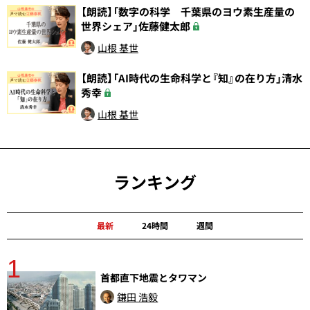
【朗読】「数字の科学 千葉県のヨウ素生産量の
世界シェア」佐藤健太郎
山根 基世
【朗読】「AI時代の生命科学と『知』の在り方」清水
秀幸
山根 基世
ランキング
最新
24時間
週間
1
分
首都直下地震とタワマン
鎌田 浩毅