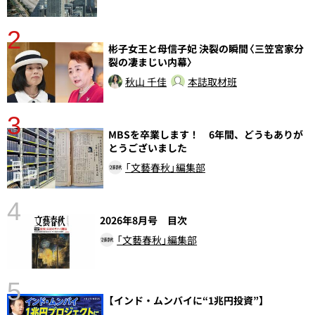
2
彬子女王と母信子妃 決裂の瞬間〈三笠宮家分
裂の凄まじい内幕〉
秋山 千佳
本誌取材班
3
MBSを卒業します！ 6年間、どうもありが
とうございました
「文藝春秋」編集部
4
2026年8月号 目次
「文藝春秋」編集部
5
【インド・ムンバイに“1兆円投資”】