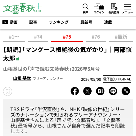
検索
ログイン
会員登録
メニュー
動画
記事
ランキング
最新号
連載
#1〜
#74
#75
#76
#最新
【朗読】「マングース根絶後の気がかり」｜阿部愼
太郎
山根基世の「声で読む文藝春秋」2026年5月号
山根 基世
フリーアナウンサー
2026/05/08
電子版ORIGINAL
TBSドラマ『半沢直樹』や、NHK『映像の世紀』シリー
ズのナレーションで知られるフリーアナウンサー・
山根基世さんによる「声で読む文藝春秋」。「文藝春
秋」最新号から、山根さんが自身で選んだ記事を朗読
します。