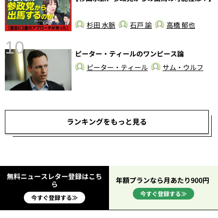
杉田 水脈
石戸 諭
高橋 郁也
10
ピーター・ティールのワンピース論
ピーター・ティール
サム・ウルフ
総
ランキングをもっと見る
無料ニュースレター登録はこち
年額プランなら月あたり900円
ら
今すぐ登録する≫
今すぐ登録する≫