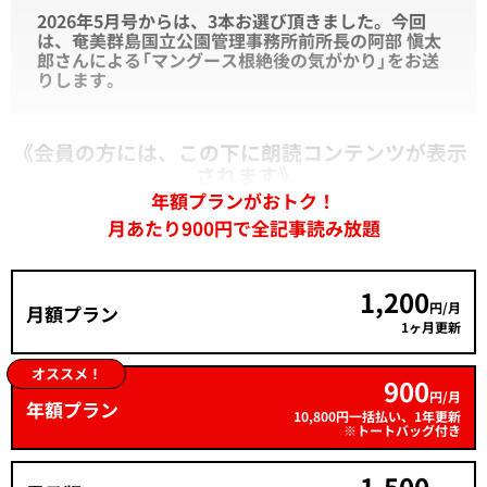
2026年5月号からは、3本お選び頂きました。今回
は、
奄美群島国立公園管理事務所前所長の阿部 愼太
郎さんによる「
マングース根絶後の気がかり
」をお送
りします。
《会員の方には、この下に朗読コンテンツが表示
されます》
年額プランがおトク！
月あたり900円で全記事読み放題
1,200
円/月
月額プラン
1ヶ月更新
オススメ！
900
円/月
年額プラン
10,800円一括払い、1年更新
※トートバッグ付き
1,500