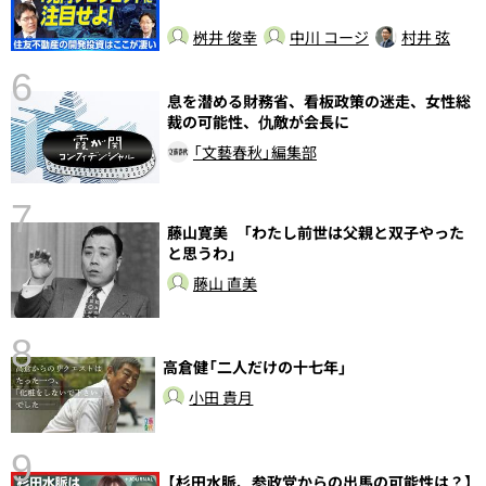
し
桝井 俊幸
中川 コージ
村井 弦
6
息を潜める財務省、看板政策の迷走、女性総
裁の可能性、仇敵が会長に
「文藝春秋」編集部
7
藤山寛美 「わたし前世は父親と双子やった
と思うわ」
藤山 直美
8
高倉健「二人だけの十七年」
小田 貴月
前
9
【杉田水脈、参政党からの出馬の可能性は？】