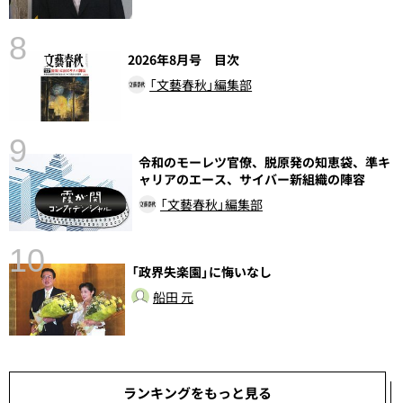
8
2026年8月号 目次
「文藝春秋」編集部
9
語
令和のモーレツ官僚、脱原発の知恵袋、準キ
ャリアのエース、サイバー新組織の陣容
「文藝春秋」編集部
10
「政界失楽園」に悔いなし
船田 元
ランキングをもっと見る