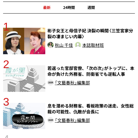
最新
24時間
週間
1
分
彬子女王と母信子妃 決裂の瞬間〈三笠宮家分
裂の凄まじい内幕〉
秋山 千佳
本誌取材班
2
若返った官邸官僚、「次の次」がトップに、本
命が負けた外務省、防衛省でも逆転人事
「文藝春秋」編集部
3
さ
息を潜める財務省、看板政策の迷走、女性総
実
裁の可能性、仇敵が会長に
「文藝春秋」編集部