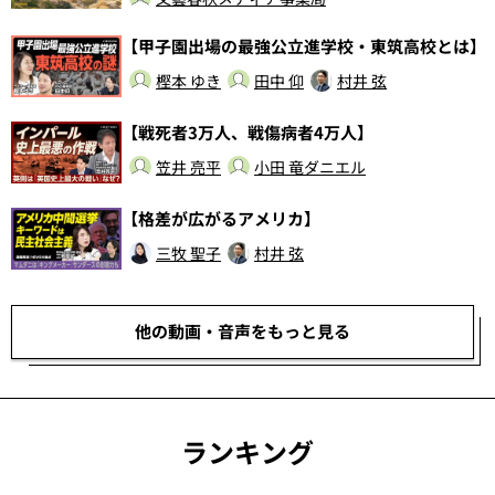
【甲子園出場の最強公立進学校・東筑高校とは】
樫本 ゆき
田中 仰
村井 弦
【戦死者3万人、戦傷病者4万人】
笠井 亮平
小田 竜ダニエル
【格差が広がるアメリカ】
三牧 聖子
村井 弦
他の動画・音声をもっと見る
ランキング