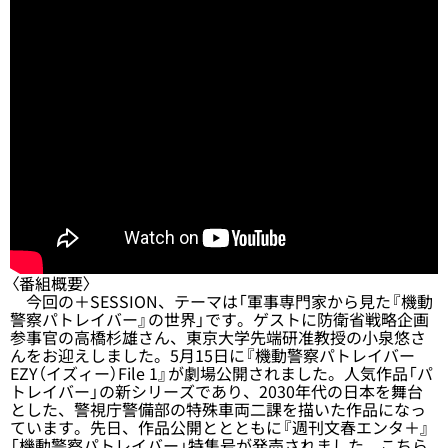
〈番組概要〉
今回の＋SESSION、テーマは「軍事専門家から見た『機動
警察パトレイバー』の世界」です。ゲストに防衛省戦略企画
参事官の高橋杉雄さん、東京大学先端研准教授の小泉悠さ
んをお迎えしました。5月15日に『機動警察パトレイバー
EZY（イズィー）File 1』が劇場公開されました。人気作品「パ
トレイバー」の新シリーズであり、2030年代の日本を舞台
とした、警視庁警備部の特殊車両二課を描いた作品になっ
ています。先日、作品公開ととともに『週刊文春エンタ＋』
「機動警察パトレイバー」特集号が発売されました。こちら