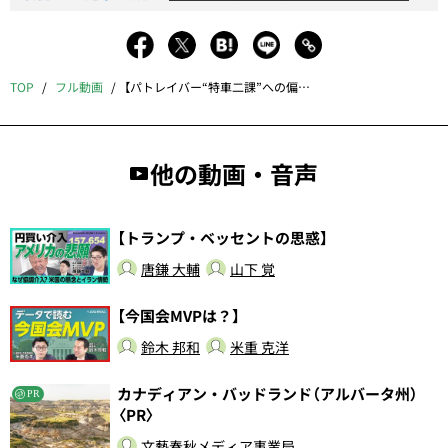
TOP
フル動画
【パトレイバー“特車二課”への偏愛】
他の動画・音声
【トランプ・ベッセントの思惑】
唐鎌 大輔
山下 覚
【今国会MVPは？】
鈴木 邦和
米重 克洋
カナディアン・バッドランド（アルバータ州）
PR
〈PR〉
文藝春秋メディア事業局