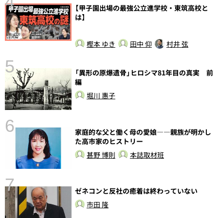
4
【甲子園出場の最強公立進学校・東筑高校と
は】
樫本 ゆき
田中 仰
村井 弦
5
の
「異形の原爆遺骨」ヒロシマ81年目の真実 前
編
堀川 惠子
6
し
家庭的な父と働く母の愛娘――親族が明かし
た高市家のヒストリー
甚野 博則
本誌取材班
7
ゼネコンと反社の癒着は終わっていない
市田 隆