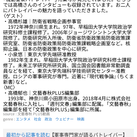
では高橋さんのインタビューも収録されています。お二人
にパトレイバーの魅力を語っていただきました。
〈ゲスト〉
・高橋杉雄｜防衛省戦略企画参事官
1972年神奈川県生まれ。97年、早稲田大学大学院政治学
研究科修士課程修了。2006年ジョージワシントン大学大学
院修了。防衛研究所入所後、防衛省防衛政策局防衛政策課
研究室、防衛省防衛政策局防衛政策課戦略企画室など。核
抑止論、日本の防衛政策を中心に研究。
・小泉悠｜東京大学先端研准教授
1982年生まれ。早稲田大学大学院政治学研究科修士課程
修了。未来工学研究所研究員、国立国会図書館非常勤調査
員などを経て、東京大学先端科学技術研究センター准教
授。ロシアの軍事研究が専門。近著に『現代戦争論』（ちくま
新書）など。
〈MC〉
・高橋郁也｜文藝春秋PLUS編集部
1993年、神奈川県小田原市出身。2018年4月に株式会社
文藝春秋に入社し、「週刊文春」編集部に配属。「文藝春秋」
編集部を経て「文藝春秋PLUS」編集部に所属。
source : 文藝春秋 PLUS動画
genre :
エンタメ
社会
政治
ウェビナー
映画
最初から記事を読む
【軍事専門家が語るパトレイバー】