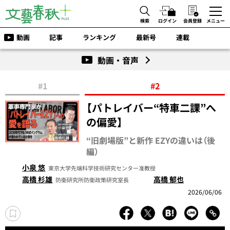
検索
ログイン
会員登録
メニュー
動画
記事
ランキング
最新号
連載
動画・音声
#1
#2
【パトレイバー“特車二課”へ
の偏愛】
“旧劇場版”と新作 EZYの違いは（後
編）
小泉 悠
東京大学先端科学技術研究センター准教授
高橋 杉雄
高橋 郁也
防衛研究所防衛政策研究室長
2026/06/06