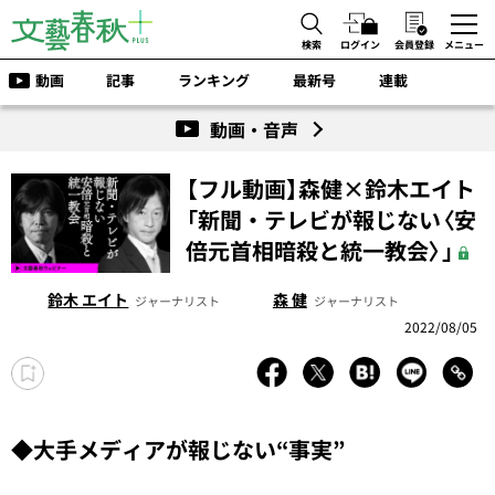
検索
ログイン
会員登録
メニュー
動画
記事
ランキング
最新号
連載
動画・音声
【フル動画】森健×鈴木エイト
「新聞・テレビが報じない〈安
倍元首相暗殺と統一教会〉」
鈴木 エイト
森 健
ジャーナリスト
ジャーナリスト
2022/08/05
◆大手メディアが報じない“事実”