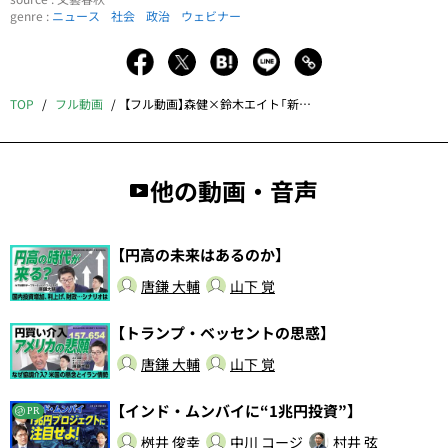
genre :
ニュース
社会
政治
ウェビナー
TOP
フル動画
【フル動画】森健×鈴木エイト「新聞・テレビが報じない〈安倍元首相暗殺と統一教会〉」
他の動画・音声
【円高の未来はあるのか】
唐鎌 大輔
山下 覚
【トランプ・ベッセントの思惑】
唐鎌 大輔
山下 覚
【インド・ムンバイに“1兆円投資”】
PR
桝井 俊幸
中川 コージ
村井 弦