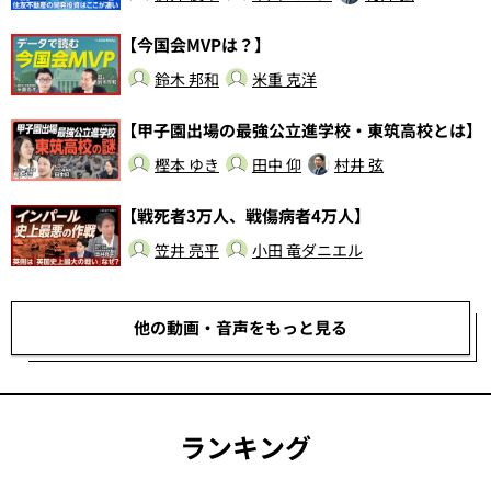
【今国会MVPは？】
鈴木 邦和
米重 克洋
【甲子園出場の最強公立進学校・東筑高校とは】
樫本 ゆき
田中 仰
村井 弦
【戦死者3万人、戦傷病者4万人】
笠井 亮平
小田 竜ダニエル
他の動画・音声をもっと見る
ランキング