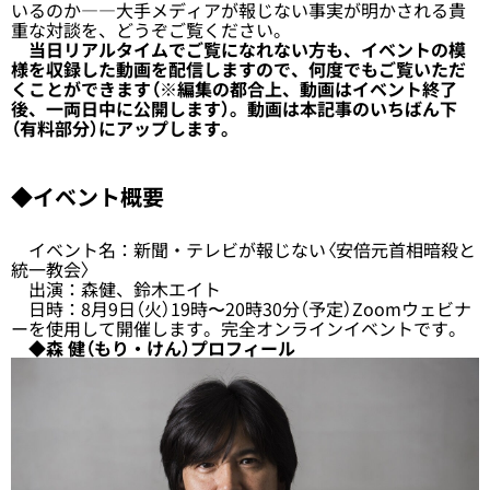
いるのか――大手メディアが報じない事実が明かされる貴
重な対談を、どうぞご覧ください。
当日リアルタイムでご覧になれない方も、イベントの模
様を収録した動画を配信しますので、何度でもご覧いただ
くことができます（※編集の都合上、動画はイベント終了
後、一両日中に公開します）。動画は本記事のいちばん下
（有料部分）にアップします。
◆イベント概要
イベント名：新聞・テレビが報じない〈安倍元首相暗殺と
統一教会〉
出演：森健、鈴木エイト
日時：8月9日（火）19時〜20時30分（予定）Zoomウェビナ
ーを使用して開催します。完全オンラインイベントです。
◆森 健（もり・けん）プロフィール