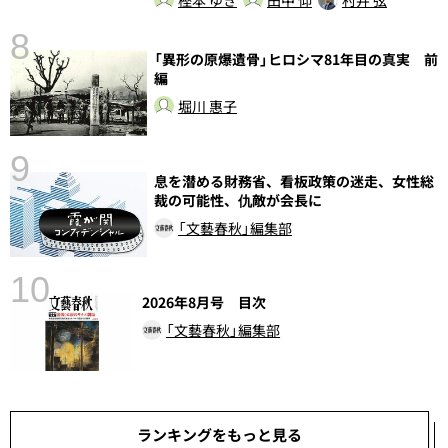
8
「異形の原爆遺骨」ヒロシマ81年目の真実 前
編
堀川 惠子
9
前
息を潜める財務省、看板政策の迷走、女性総
裁の可能性、仇敵が会長に
「文藝春秋」編集部
10
2026年8月号 目次
「文藝春秋」編集部
ランキングをもっと見る