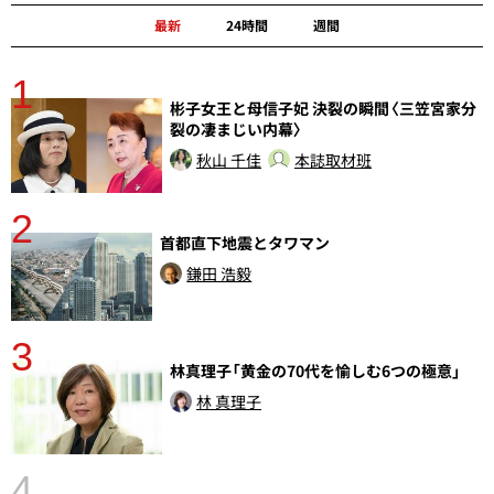
最新
24時間
週間
1
分
彬子女王と母信子妃 決裂の瞬間〈三笠宮家分
裂の凄まじい内幕〉
秋山 千佳
本誌取材班
2
首都直下地震とタワマン
鎌田 浩毅
3
林真理子「黄金の70代を愉しむ6つの極意」
さ
実
林 真理子
4