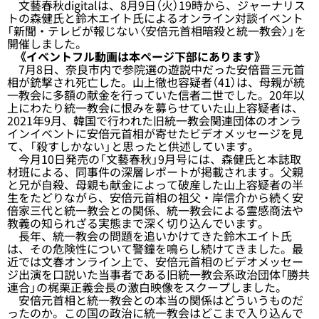
文藝春秋digitalは、8月9日（火）19時から、ジャーナリス
トの森健氏と鈴木エイト氏によるオンライン対談イベント
「新聞・テレビが報じない〈安倍元首相暗殺と統一教会〉」を
開催しました。
《イベントフル動画は本ページ下部にあります》
7月8日、奈良市内で参院選の遊説中だった安倍晋三元首
相が銃撃され死亡した。山上徹也容疑者（41）は、母親が統
一教会に多額の献金を行っていた信者二世でした。20年以
上にわたり統一教会に恨みを募らせていた山上容疑者は、
2021年9月、韓国で行われた旧統一教会関連団体のオンラ
インイベントに安倍元首相が寄せたビデオメッセージを見
て、「殺すしかない」と思ったと供述しています。
今月10日発売の「文藝春秋」9月号には、森健氏と本誌取
材班による、同事件の深層レポートが掲載されます。父親
と兄が自殺、母親も献金によって破産した山上容疑者の半
生をたどりながら、安倍元首相の祖父・岸信介から続く安
倍家三代と統一教会との関係、統一教会による霊感商法や
教義の知られざる実態まで深く切り込んでいます。
長年、統一教会の問題を追いかけてきた鈴木エイト氏
は、その危険性について警鐘を鳴らし続けてきました。最
近では文春オンライン上で、安倍元首相のビデオメッセー
ジ出演を口説いた当事者である旧統一教会系政治団体「勝共
連合」の梶栗正義会長の激白映像をスクープしました。
安倍元首相と統一教会との本当の関係はどういうものだ
ったのか。この国の政治に統一教会はどこまで入り込んで