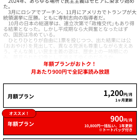
2024年、あらゆる場所で民主主義はセピアに染まり始め
た。
3月にロシアでプーチン、11月にアメリカでトランプが大
統領選挙に圧勝。ともに専制志向の指導者だ。
10月の日本の総選挙は、連立次第で「政権交代」もあり得
る結果となった。しかし平成期なら大興奮となったはず
の、国民は冷めている。
ひとりひとりが自由に1票を投じつつ、出た結果には公
（おおやけ）を見出して、異なる党派も尊重しながら支えあ
う。そんな美しい民主主義の姿は、歴史上の一時期にの
み、夢見られた幻像として消えてゆくのだろうか。
年額プランがおトク！
月あたり900円で全記事読み放題
1,200
円/月
月額プラン
1ヶ月更新
オススメ！
900
円/月
年額プラン
10,800円一括払い、1年更新
※トートバッグ付き