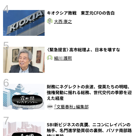
4
キオクシア敗戦 東芝元CFOの告白
大西 康之
5
〈緊急提言〉高市総理よ、日本を壊すな
し
細川 護熙
6
財務にネグレクトの余波、俊英たちの明暗、
強権発動に揺れる総務、世代交代の季節を迎
えた経産
「文藝春秋」編集部
7
SBI新ビジネスの真贋、ニコンにレイバンの
触手、名門進学塾買収の裏側、パソナ南部路
線に異論