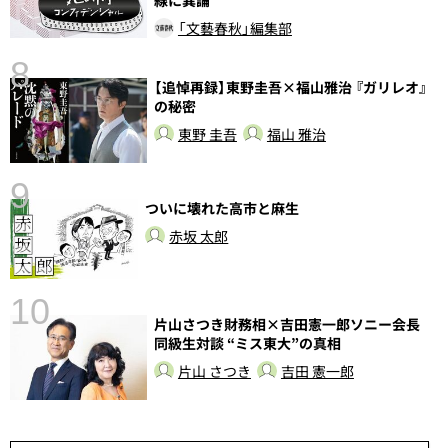
「文藝春秋」編集部
8
【追悼再録】東野圭吾×福山雅治 『ガリレオ』
前
の秘密
東野 圭吾
福山 雅治
9
ついに壊れた高市と麻生
赤坂 太郎
10
片山さつき財務相×吉田憲一郎ソニー会長
総
同級生対談 “ミス東大”の真相
片山 さつき
吉田 憲一郎