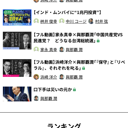
【インド・ムンバイに“1兆円投資”】
PR
桝井 俊幸
中川 コージ
村井 弦
【フル動画】家永真幸×與那覇潤「中国共産党VS
民進党？ どうなる台湾総統選」
家永 真幸
與那覇 潤
【フル動画】浜崎洋介×與那覇潤「『保守』と『リベ
ラル』、それぞれを叱る」
浜崎 洋介
與那覇 潤
口下手は災いの元か
與那覇 潤
ランキング