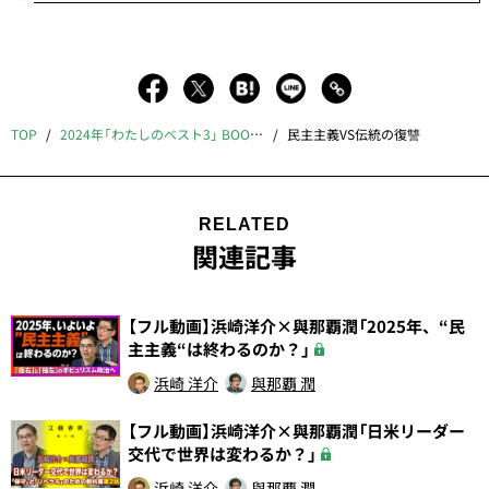
TOP
2024年「わたしのベスト3」 BOOK倶楽部特別篇
民主主義VS伝統の復讐
RELATED
関連記事
【フル動画】浜崎洋介×與那覇潤「2025年、“民
主主義“は終わるのか？」
浜崎 洋介
與那覇 潤
【フル動画】浜崎洋介×與那覇潤「日米リーダー
交代で世界は変わるか？」
浜崎 洋介
與那覇 潤