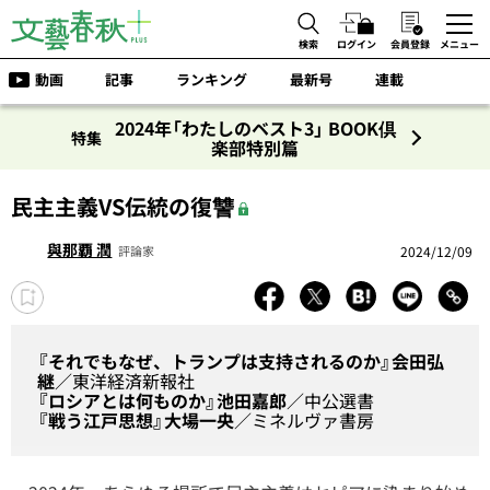
検索
ログイン
会員登録
メニュー
動画
記事
ランキング
最新号
連載
2024年「わたしのベスト3」 BOOK倶
特集
楽部特別篇
民主主義VS伝統の復讐
與那覇 潤
2024/12/09
評論家
『それでもなぜ、トランプは支持されるのか』会田弘
継
／東洋経済新報社
『ロシアとは何ものか』池田嘉郎
／中公選書
『戦う江戸思想』大場一央
／ミネルヴァ書房