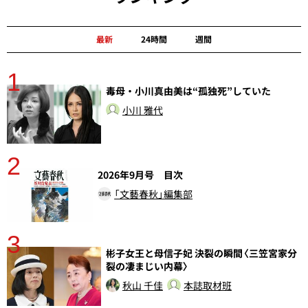
最新
24時間
週間
1
分
毒母・小川真由美は“孤独死”していた
小川 雅代
2
2026年9月号 目次
「文藝春秋」編集部
3
彬子女王と母信子妃 決裂の瞬間〈三笠宮家分
裂の凄まじい内幕〉
秋山 千佳
本誌取材班