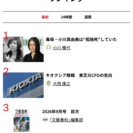
最新
24時間
週間
1
分
毒母・小川真由美は“孤独死”していた
小川 雅代
2
キオクシア敗戦 東芝元CFOの告白
大西 康之
3
2026年9月号 目次
「文藝春秋」編集部