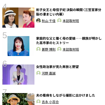
4
彬子女王と母信子妃 決裂の瞬間〈三笠宮家分
裂の凄まじい内幕〉
秋山 千佳
本誌取材班
5
家庭的な父と働く母の愛娘――親族が明かし
し
た高市家のヒストリー
甚野 博則
本誌取材班
6
女性政治家が見た奔放と野望
河野 嘉誠
7
夫の看病をしながら撮影に出かけました
吉永 小百合