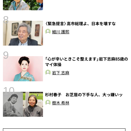
8
〈緊急提言〉高市総理よ、日本を壊すな
前
細川 護熙
9
「心が辛いときこそ整えます」岩下志麻85歳の
マイ体操
岩下 志麻
10
杉村春子 お芝居の下手な人、大っ嫌いッ
総
樹木 希林