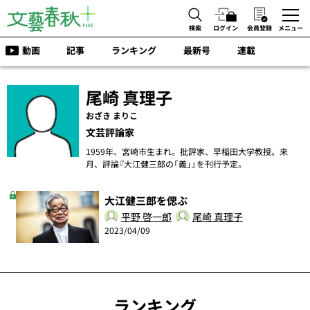
検索
ログイン
会員登録
メニュー
動画
記事
ランキング
最新号
連載
尾崎 真理子
おざき まりこ
文芸評論家
1959年、宮崎市生まれ。批評家、早稲田大学教授。来
月、評論『大江健三郎の「義」』を刊行予定。
大江健三郎を偲ぶ
平野 啓一郎
尾崎 真理子
2023/04/09
ランキング