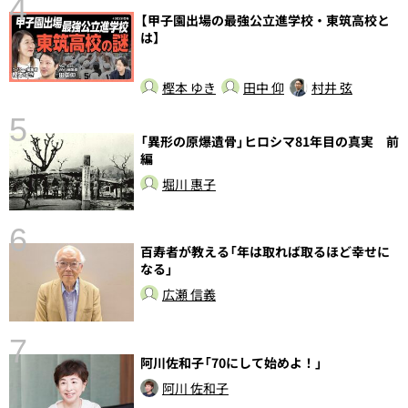
4
【甲子園出場の最強公立進学校・東筑高校と
は】
樫本 ゆき
田中 仰
村井 弦
5
の
「異形の原爆遺骨」ヒロシマ81年目の真実 前
編
堀川 惠子
6
し
百寿者が教える「年は取れば取るほど幸せに
なる」
広瀬 信義
7
阿川佐和子「70にして始めよ！」
阿川 佐和子