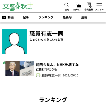
検索
ログイン
会員登録
メニュー
動画
記事
ランキング
最新号
連載
職員有志一同
しょくいんゆうしいちどう
前田会長よ、NHKを壊すな
紅白打ち切りも
職員有志一同
2022/05/10
ランキング