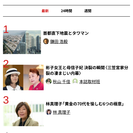
最新
24時間
週間
1
分
首都直下地震とタワマン
鎌田 浩毅
2
彬子女王と母信子妃 決裂の瞬間〈三笠宮家分
裂の凄まじい内幕〉
秋山 千佳
本誌取材班
3
林真理子「黄金の70代を愉しむ6つの極意」
さ
実
林 真理子