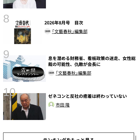
8
2026年8月号 目次
「文藝春秋」編集部
9
息を潜める財務省、看板政策の迷走、女性総
前
裁の可能性、仇敵が会長に
「文藝春秋」編集部
10
ゼネコンと反社の癒着は終わっていない
市田 隆
ランキングをもっと見る