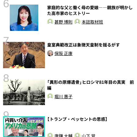
6
家庭的な父と働く母の愛娘――親族が明かし
し
た高市家のヒストリー
甚野 博則
本誌取材班
7
皇室典範改正は象徴天皇制を揺るがす
保阪 正康
8
「異形の原爆遺骨」ヒロシマ81年目の真実 前
前
編
堀川 惠子
9
【トランプ・ベッセントの思惑】
唐鎌 大輔
山下 覚