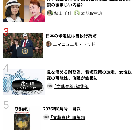
裂の凄まじい内幕〉
秋山 千佳
本誌取材班
3
日本の米追従は自殺行為だ
エマニュエル・トッド
4
息を潜める財務省、看板政策の迷走、女性総
さ
裁の可能性、仇敵が会長に
実
「文藝春秋」編集部
5
2026年8月号 目次
「文藝春秋」編集部