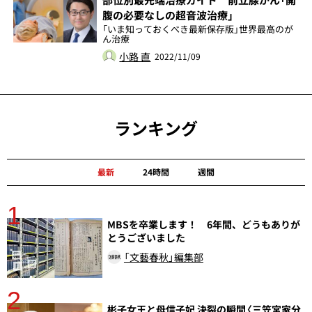
部位別最先端治療ガイド 前立腺がん「開
腹の必要なしの超音波治療」
「いま知っておくべき最新保存版」世界最高のが
ん治療
小路 直
2022/11/09
ランキング
最新
24時間
週間
1
分
MBSを卒業します！ 6年間、どうもありが
とうございました
「文藝春秋」編集部
2
彬子女王と母信子妃 決裂の瞬間〈三笠宮家分