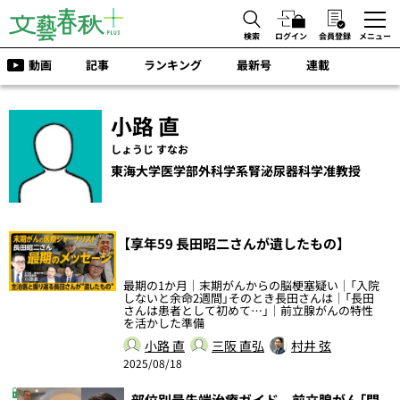
検索
ログイン
会員登録
メニュー
動画
記事
ランキング
最新号
連載
小路 直
しょうじ すなお
東海大学医学部外科学系腎泌尿器科学准教授
【享年59 長田昭二さんが遺したもの】
最期の1か月｜末期がんからの脳梗塞疑い｜「入院
しないと余命2週間」そのとき長田さんは｜「長田
さんは患者として初めて…」｜前立腺がんの特性
を活かした準備
小路 直
三阪 直弘
村井 弦
2025/08/18