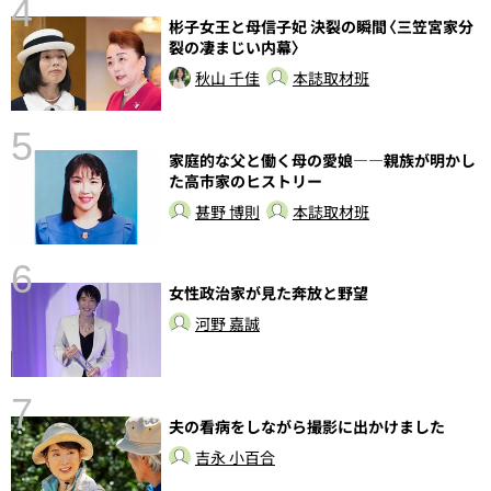
4
彬子女王と母信子妃 決裂の瞬間〈三笠宮家分
裂の凄まじい内幕〉
秋山 千佳
本誌取材班
5
家庭的な父と働く母の愛娘――親族が明かし
し
た高市家のヒストリー
甚野 博則
本誌取材班
6
女性政治家が見た奔放と野望
河野 嘉誠
7
夫の看病をしながら撮影に出かけました
吉永 小百合