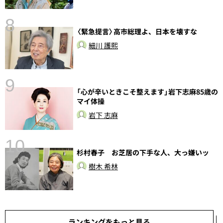
8
〈緊急提言〉高市総理よ、日本を壊すな
前
細川 護熙
9
「心が辛いときこそ整えます」岩下志麻85歳の
マイ体操
岩下 志麻
10
杉村春子 お芝居の下手な人、大っ嫌いッ
総
樹木 希林
ランキングをもっと見る