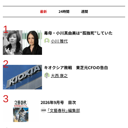
最新
24時間
週間
1
分
毒母・小川真由美は“孤独死”していた
小川 雅代
2
キオクシア敗戦 東芝元CFOの告白
大西 康之
3
2026年9月号 目次
「文藝春秋」編集部