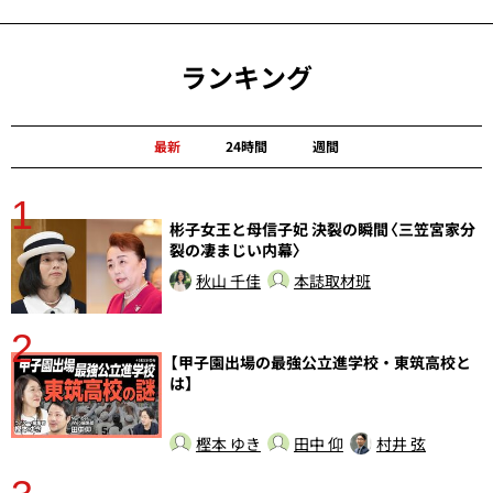
ランキング
最新
24時間
週間
1
分
彬子女王と母信子妃 決裂の瞬間〈三笠宮家分
裂の凄まじい内幕〉
秋山 千佳
本誌取材班
2
【甲子園出場の最強公立進学校・東筑高校と
は】
樫本 ゆき
田中 仰
村井 弦