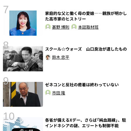
7
家庭的な父と働く母の愛娘――親族が明かし
た高市家のヒストリー
甚野 博則
本誌取材班
8
スクール☆ウォーズ 山口良治が遺したもの
鈴木 忠平
9
前
ゼネコンと反社の癒着は終わっていない
市田 隆
10
各省が備えるXデー、さらば「純血路線」、駐
インドネシアの謎、エリートも制御不能