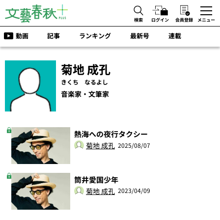
検索
ログイン
会員登録
メニュー
動画
記事
ランキング
最新号
連載
菊地 成孔
きくち なるよし
音楽家・文筆家
熱海への夜行タクシー
菊地 成孔
2025/08/07
筒井愛国少年
菊地 成孔
2023/04/09