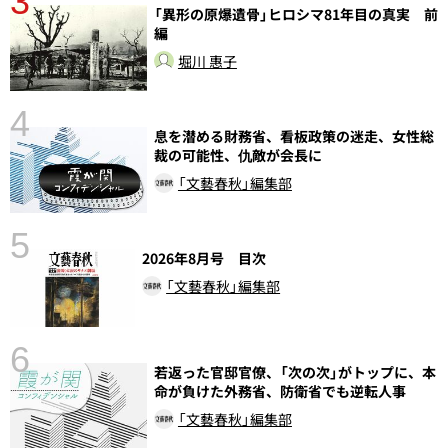
3
さ
「異形の原爆遺骨」ヒロシマ81年目の真実 前
実
編
堀川 惠子
4
息を潜める財務省、看板政策の迷走、女性総
裁の可能性、仇敵が会長に
「文藝春秋」編集部
5
の
2026年8月号 目次
「文藝春秋」編集部
6
し
若返った官邸官僚、「次の次」がトップに、本
命が負けた外務省、防衛省でも逆転人事
「文藝春秋」編集部