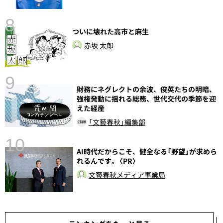
8
ついに壊れた高市と麻生
前
赤坂 太郎
9
財務にネグレクトの余波、俊英たちの明暗、
強権発動に揺れる総務、世代交代の季節を迎
えた経産
「文藝春秋」編集部
10
AI時代だからこそ、健全なる「野望」が求めら
れるんです。〈PR〉
総
文藝春秋メディア事業局