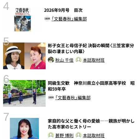
4
2026年9月号 目次
「文藝春秋」編集部
5
彬子女王と母信子妃 決裂の瞬間〈三笠宮家分
し
裂の凄まじい内幕〉
秋山 千佳
本誌取材班
6
同級生交歓 神奈川県立小田原高等学校 昭
和59年卒
「文藝春秋」編集部
7
家庭的な父と働く母の愛娘――親族が明かし
た高市家のヒストリー
甚野 博則
本誌取材班