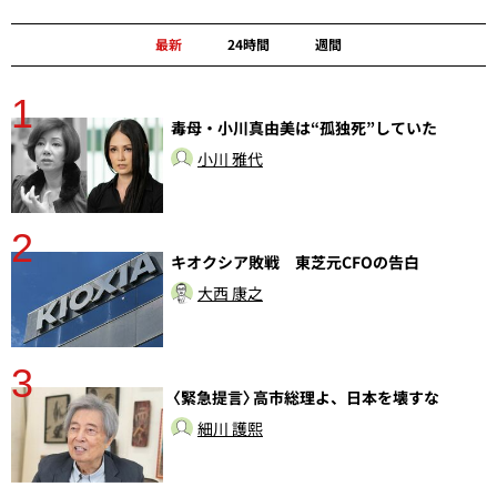
最新
24時間
週間
1
毒母・小川真由美は“孤独死”していた
小川 雅代
2
分
キオクシア敗戦 東芝元CFOの告白
大西 康之
3
〈緊急提言〉高市総理よ、日本を壊すな
細川 護熙