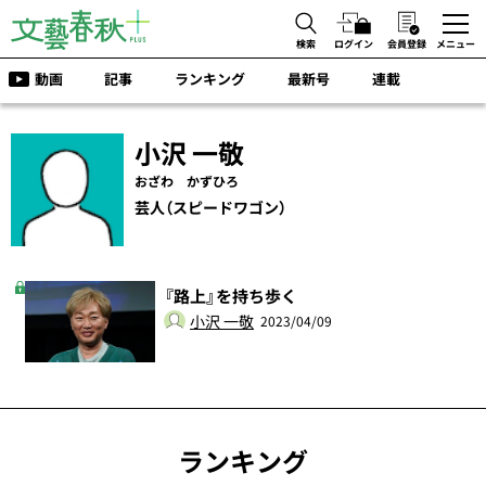
検索
ログイン
会員登録
メニュー
動画
記事
ランキング
最新号
連載
小沢 一敬
おざわ かずひろ
芸人（スピードワゴン）
『路上』を持ち歩く
小沢 一敬
2023/04/09
ランキング