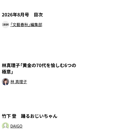
5
2026年8月号 目次
「文藝春秋」編集部
7
林真理子「黄金の70代を愉しむ6つの
極意」
林 真理子
9
竹下 登 踊るおじいちゃん
DAIGO