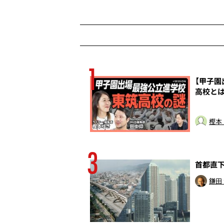
1
殺行為だ
【甲子
高校とは
トッド
樫本
3
の癒着は終わってい
首都直
鎌田