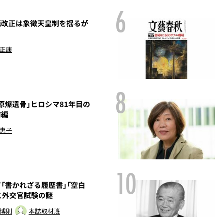
6
改正は象徴天皇制を揺るが
 正康
8
原爆遺骨」ヒロシマ81年目の
前編
 惠子
10
「書かれざる履歴書」「空白
と外交官試験の謎
 博則
本誌取材班