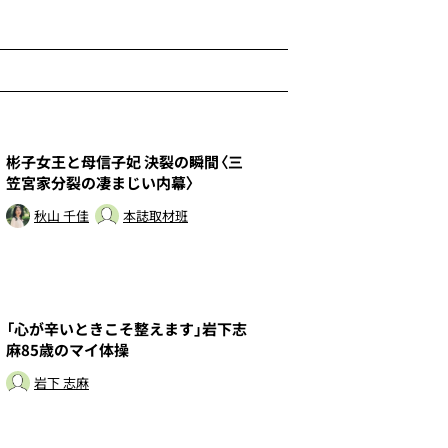
1
彬子女王と母信子妃 決裂の瞬間〈三
笠宮家分裂の凄まじい内幕〉
秋山 千佳
本誌取材班
3
「心が辛いときこそ整えます」岩下志
麻85歳のマイ体操
岩下 志麻