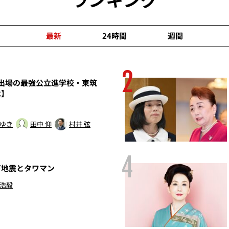
最新
24時間
週間
2
園出場の最強公立進学校・東筑
】
 ゆき
田中 仰
村井 弦
4
下地震とタワマン
 浩毅