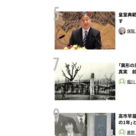
5
母の愛娘――親族
皇室典範
のヒストリー
す
本誌取材班
保阪
7
なれなかった男
「異形の
真実 
堀川
9
法
高市早苗
の1年」
甚野