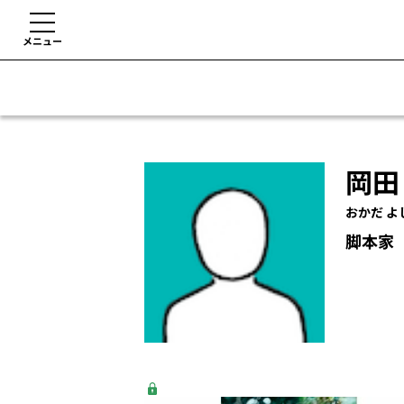
メニュー
岡田
おかだ よ
脚本家