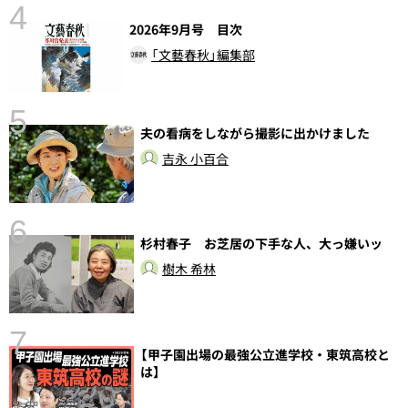
4
2026年9月号 目次
「文藝春秋」編集部
5
夫の看病をしながら撮影に出かけました
し
吉永 小百合
6
杉村春子 お芝居の下手な人、大っ嫌いッ
樹木 希林
7
【甲子園出場の最強公立進学校・東筑高校と
は】