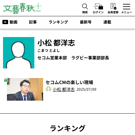
検索
ログイン
会員登録
メニュー
動画
記事
ランキング
最新号
連載
小松 都洋志
こまつ とよし
セコム営業本部 ラグビー事業部部長
セコムCMの楽しい現場
小松 都洋志
2025/07/09
ランキング