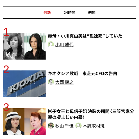
最新
24時間
週間
1
分
毒母・小川真由美は“孤独死”していた
小川 雅代
2
キオクシア敗戦 東芝元CFOの告白
大西 康之
3
彬子女王と母信子妃 決裂の瞬間〈三笠宮家分
裂の凄まじい内幕〉
秋山 千佳
本誌取材班