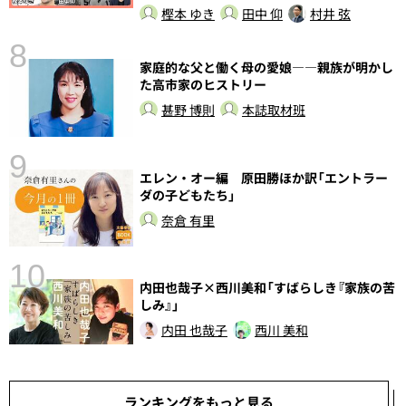
樫本 ゆき
田中 仰
村井 弦
8
家庭的な父と働く母の愛娘――親族が明かし
前
た高市家のヒストリー
甚野 博則
本誌取材班
9
エレン・オー編 原田勝ほか訳「エントラー
ダの子どもたち」
奈倉 有里
10
内田也哉子×西川美和「すばらしき『家族の苦
総
しみ』」
内田 也哉子
西川 美和
ランキングをもっと見る