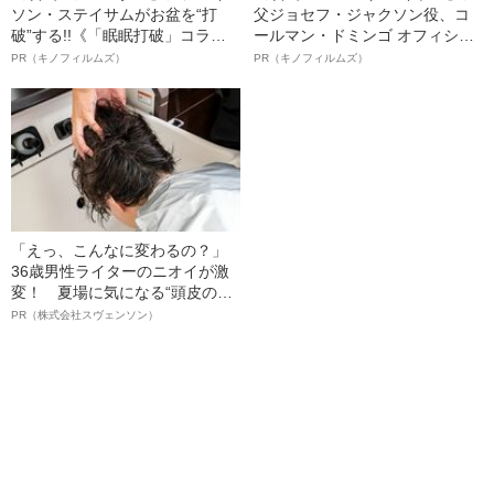
ソン・ステイサムがお盆を“打
父ジョセフ・ジャクソン役、コ
破”する!!《「眠眠打破」コラ
ールマン・ドミンゴ オフィシャ
ボ》
ルインタビュー“観客を魅了した
PR（キノフィルムズ）
PR（キノフィルムズ）
名優、複雑な父親像への想いを
語る”《日本興収70億円突破》
「えっ、こんなに変わるの？」
36歳男性ライターのニオイが激
変！ 夏場に気になる“頭皮のニ
オイ”や“ベタつき”を解消す
PR（株式会社スヴェンソン）
る、“ウィッグのスペシャリス
ト”が生み出した徹底ケアとは