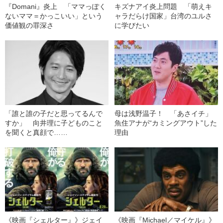
『Domani』炎上 「ママっぽく
キズナアイ炎上問題 「萌えキ
ないママ＝かっこいい」という
ャラだらけ国家」台湾のユルさ
価値観の罪深さ
に学びたい
「誰と誰の子だと思ってるんで
母は浅野温子！ 「あさイチ」
すか」 向井理に子どものこと
魚住アナが“カミングアウト”した
を聞くと真顔で……
理由
《映画『シェルター』》ジェイ
《映画『Michael／マイケル』》