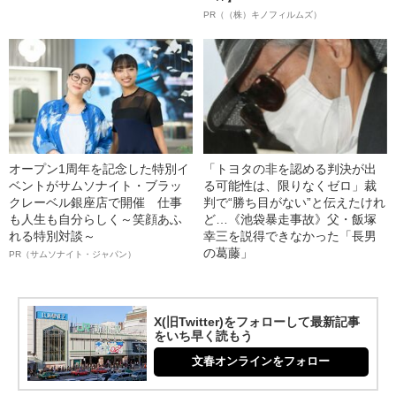
PR（（株）キノフィルムズ）
オープン1周年を記念した特別イ
「トヨタの非を認める判決が出
ベントがサムソナイト・ブラッ
る可能性は、限りなくゼロ」裁
クレーベル銀座店で開催 仕事
判で“勝ち目がない”と伝えたけれ
も人生も自分らしく～笑顔あふ
ど…《池袋暴走事故》父・飯塚
れる特別対談～
幸三を説得できなかった「長男
の葛藤」
PR（サムソナイト・ジャパン）
X(旧Twitter)をフォローして最新記事
をいち早く読もう
文春オンラインをフォロー