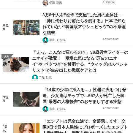
12時間前
保阪 正康
3万8千人を“恐怖で支配”した男の正体は…
「神に代わりお前たちを罰する」日本で知ら
8位
れていない“韓国版アウシュビッツ”の不条理
8
な結末
2026/08/07
大山 くまお
「えっ、こんなに変わるの？」36歳男性ライターの
PR
ニオイが激変！ 夏場に気になる“頭皮のニオ
イ”や“ベタつき”を解消する、“ウィッグのスペシャ
リスト”が生み出した徹底ケアとは
二瓶 仁志
「14歳の少年に挿入を…」性器に火をつけ脅
迫、少女達はモップで…657人が死亡した韓
9位
9
国“最悪の人権侵害”のおぞましすぎる実態
2026/08/07
大山 くまお
「エジプトは完全に逆で、全部隠します」交
10
際0日で日本人男性にプロポーズしたエジプト
位
人妻が明かす、衝撃を受けた日本での生活