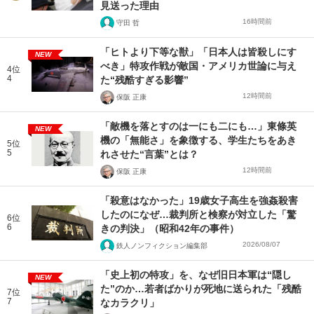
見送った理由
16時間前
守田 哲
「ヒトより下等な獣」「日本人は皆殺しにす
NEW
べき」特攻作戦が敵国・アメリカ世論に与え
4位
4
た“残酷すぎる影響”
12時間前
保阪 正康
「敵機を落とすのは一にも二にも…」東條英
NEW
機の「無能さ」を象徴する、学生たちをあき
5位
5
れさせた“言葉”とは？
12時間前
保阪 正康
「殺意はなかった」19歳女子高生を強姦殺害
したのになぜ…裁判所と検察が対立した「驚
6位
6
きの判決」（昭和42年の事件）
2026/08/07
鉄人ノンフィクション編集部
「史上初の特攻」を、なぜ旧日本軍は“隠し
NEW
た”のか…若者ばかりが死地に送られた「残酷
7位
7
なカラクリ」