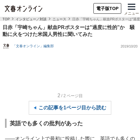
電子版TOP
メニュー
TOP
インタビュー／対談
ニュース
日赤「宇崎ちゃん」献血PRポスターは"過
日赤「宇崎ちゃん」献血PRポスターは"過度に性的”か 騒
動に火をつけた米国人男性に聞いてみた
「文春オンライン」編集部
2019/10/20
2
/2
ページ目
この記事を1ページ目から読む
英語でも多くの批判があった
――オンライン上で最初に投稿した際に、英語でも多くの