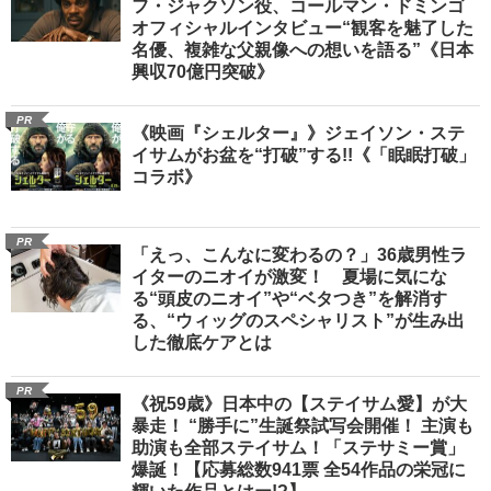
フ・ジャクソン役、コールマン・ドミンゴ
オフィシャルインタビュー“観客を魅了した
名優、複雑な父親像への想いを語る”《日本
興収70億円突破》
PR
《映画『シェルター』》ジェイソン・ステ
イサムがお盆を“打破”する!!《「眠眠打破」
コラボ》
PR
「えっ、こんなに変わるの？」36歳男性ラ
イターのニオイが激変！ 夏場に気にな
る“頭皮のニオイ”や“ベタつき”を解消す
る、“ウィッグのスペシャリスト”が生み出
した徹底ケアとは
PR
《祝59歳》日本中の【ステイサム愛】が大
暴走！ “勝手に”生誕祭試写会開催！ 主演も
助演も全部ステイサム！「ステサミー賞」
爆誕！【応募総数941票 全54作品の栄冠に