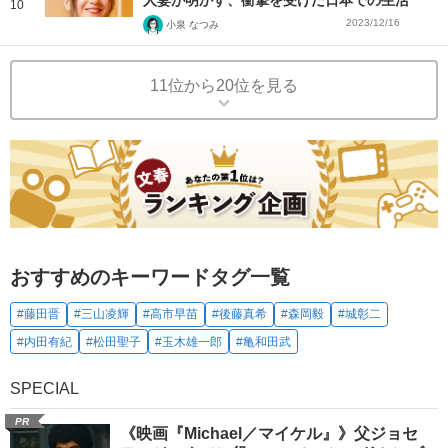
10
2023/12/16
小泉 なつみ
11位から20位を見る
おすすめのキーワードタグ一覧
#藤田晋
#三山凌輝
#高市早苗
#後藤真希
#森岡毅
#城彰二
#内田有紀
#松田聖子
#玉木雄一郎
#亀和田武
SPECIAL
PR
《映画『Michael／マイケル』》父ジョセ