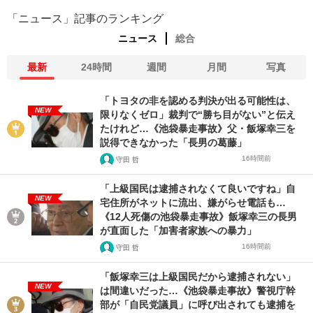
「ニュース」記事のランキング
ニュース
総合
最新
24時間
週間
月間
写真
「トヨタの非を認める判決が出る可能性は、
NEW
限りなくゼロ」裁判で“勝ち目がない”と伝え
たけれど…《池袋暴走事故》父・飯塚幸三を
説得できなかった「長男の葛藤」
16時間前
守田 哲
「上級国民は逮捕されなくて良いですね」自
NEW
宅住所がネットに流出、嫌がらせ電話も…
《12人死傷の池袋暴走事故》飯塚幸三の長男
が直面した「加害者家族への暴力」
16時間前
守田 哲
「飯塚幸三は上級国民だから逮捕されない」
NEW
は間違いだった…《池袋暴走事故》警視庁幹
部が「自民党議員」に呼び出されても逮捕を