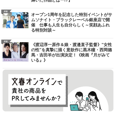
輝いた作品とはー!?】
PR
オープン1周年を記念した特別イベントがサ
ムソナイト・ブラックレーベル銀座店で開
催 仕事も人生も自分らしく～笑顔あふれ
る特別対談～
PR
《渡辺淳一原作＆娘・渡邉直子監督》“女性
の性”を真摯に描く意欲作に黒木瞳・西岡德
馬・吉田羊が出演決定！《映画『月がみて
いる』》