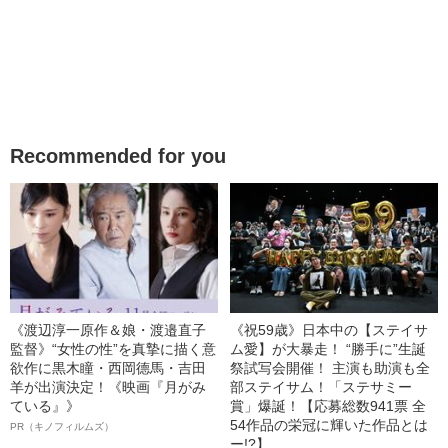
Recommended for you
《渡辺淳一原作＆娘・渡邉直子
《祝59歳》日本中の【ステイサ
監督》“女性の性”を真摯に描く意
ム愛】が大暴走！ “勝手に”生誕
欲作に黒木瞳・西岡德馬・吉田
祭試写会開催！ 主演も助演も全
羊が出演決定！《映画『月がみ
部ステイサム！「ステサミー
ている』》
賞」爆誕！【応募総数941票 全
54作品の栄冠に輝いた作品とは
PR（キノフィルムズ）
ー!?】