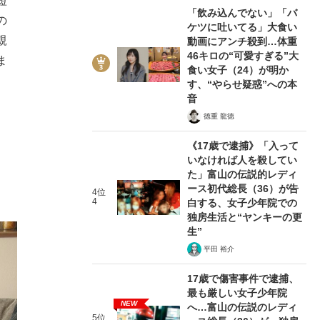
短
「飲み込んでない」「バ
の
ケツに吐いてる」大食い
親
動画にアンチ殺到…体重
46キロの“可愛すぎる”大
ま
食い女子（24）が明か
す、“やらせ疑惑”への本
音
徳重 龍徳
《17歳で逮捕》「入って
いなければ人を殺してい
た」富山の伝説的レディ
ース初代総長（36）が告
4位
4
白する、女子少年院での
独房生活と“ヤンキーの更
生”
平田 裕介
17歳で傷害事件で逮捕、
最も厳しい女子少年院
NEW
へ…富山の伝説のレディ
5位