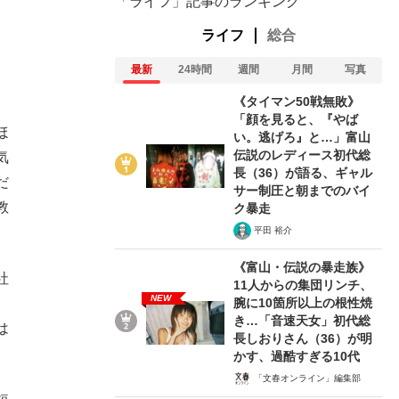
「ライフ」記事のランキング
ライフ
総合
最新
24時間
週間
月間
写真
《タイマン50戦無敗》
。
「顔を見ると、『やば
ほ
い。逃げろ』と…」富山
伝説のレディース初代総
気
長（36）が語る、ギャル
だ
サー制圧と朝までのバイ
教
ク暴走
平田 裕介
《富山・伝説の暴走族》
社
11人からの集団リンチ、
NEW
腕に10箇所以上の根性焼
き…「音速天女」初代総
は
長しおりさん（36）が明
かす、過酷すぎる10代
「文春オンライン」編集部