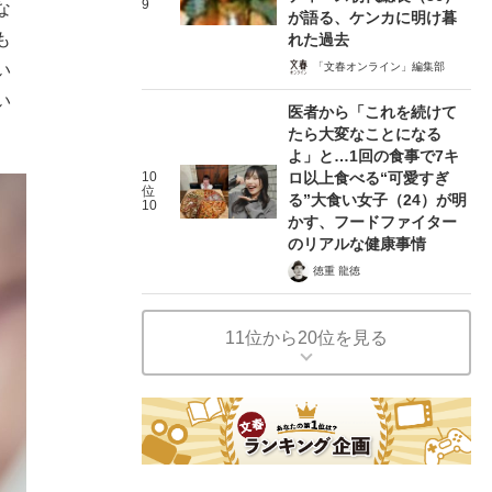
9
な
が語る、ケンカに明け暮
も
れた過去
「文春オンライン」編集部
い
い
医者から「これを続けて
たら大変なことになる
よ」と…1回の食事で7キ
10
ロ以上食べる“可愛すぎ
位
る”大食い女子（24）が明
10
かす、フードファイター
のリアルな健康事情
徳重 龍徳
11位から20位を見る