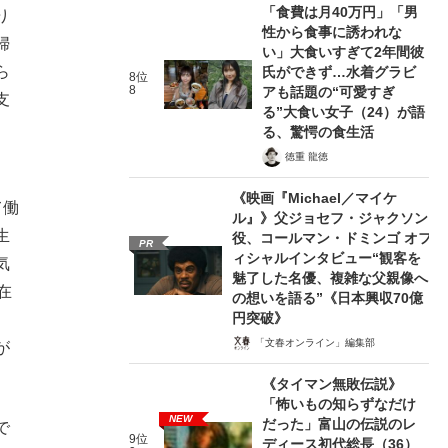
「食費は月40万円」「男
り
性から食事に誘われな
婦
い」大食いすぎて2年間彼
ら
氏ができず…水着グラビ
8位
8
アも話題の“可愛すぎ
支
る”大食い女子（24）が語
る、驚愕の食生活
徳重 龍徳
《映画『Michael／マイケ
て働
ル』》父ジョセフ・ジャクソン
生
役、コールマン・ドミンゴ オフ
PR
ィシャルインタビュー“観客を
気
魅了した名優、複雑な父親像へ
在
の想いを語る”《日本興収70億
円突破》
「文春オンライン」編集部
が
《タイマン無敗伝説》
「怖いもの知らずなだけ
NEW
だった」富山の伝説のレ
で
9位
ディース初代総長（36）