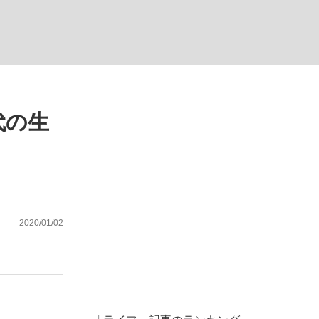
ない資産運用のすべて
代の生
が悲しい」『北の国から』倉本聰氏（91...
2020/01/02