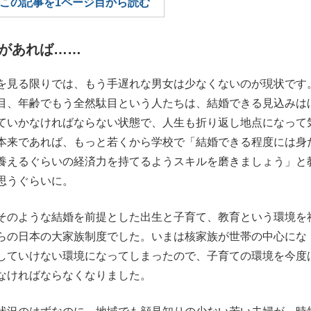
この記事を1ページ目から読む
もっと見る
があれば……
を見る限りでは、もう手遅れな男女は少なくないのが現状です
目、年齢でもう全然駄目という人たちは、結婚できる見込みは
ていかなければならない状態で、人生も折り返し地点になって
本来であれば、もっと若くから学校で「結婚できる程度には身
養えるぐらいの経済力を持てるようスキルを磨きましょう」と
思うぐらいに。
そのような結婚を前提とした出生と子育て、教育という環境を
らの日本の大家族制度でした。いまは核家族が世帯の中心にな
していけない環境になってしまったので、子育ての環境を今度
なければならなくなりました。