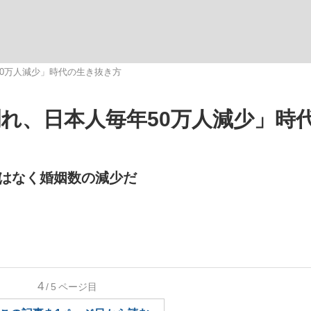
いまさら聞け
50万人減少」時代の生き抜き方
人割れ、日本人毎年50万人減少」時
手が証言した“NPB聞...
「クマが悪者扱いされているの
はなく婚姻数の減少だ
もっと見る
4
/5
ページ目
カー日本代表・森保一監督...