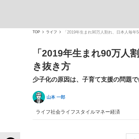
TOP
ライフ
「2019年生まれ90万人割れ、日本人毎年
「2019年生まれ90万
「敗因分析は一切聞かれなかった」侍ジャパン選
キングの誕生を、目撃せよ。
き抜き方
少子化の原因は、子育て支援の問題で
山本 一郎
the Style
ライフ
社会
ライフスタイル
マネー
経済
「目標達成できなかったからと言って…」サッ