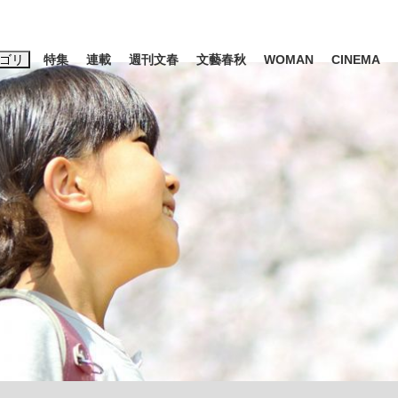
ゴリ
特集
連載
週刊文春
文藝春秋
WOMAN
CINEMA
キーワード入力
ス
エンタメ
ライフ
ビジネス
ーワードタグ一覧
山凌輝
#高市早苗
#後藤真希
#森岡毅
#城彰二
#内田有紀
観る将棋、読
#亀和田武
て明かした日本代表監督に...
「最悪の空気のまま解散」W