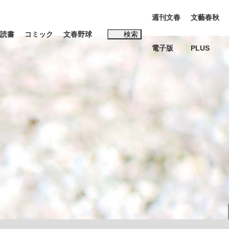
週刊文春
文藝春秋
読書
コミック
文春野球
検索
電子版
PLUS
インタビュー
読書
#松田聖子
む将棋
BC日本代表“敗戦”の真実 選手が明かす...