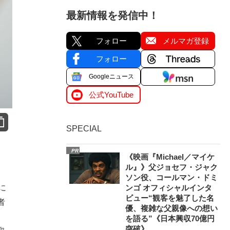
最新情報を発信中！
フォロー
メルマガ登録
フォロー
Googleニュース
公式YouTube
SPECIAL
PR
《映画『Michael／マイケ
ル』》父ジョセフ・ジャク
ソン役、コールマン・ドミ
に
ンゴ オフィシャルインタ
ビュー“観客を魅了した名
者
優、複雑な父親像への想い
、
を語る”《日本興収70億円
突破》