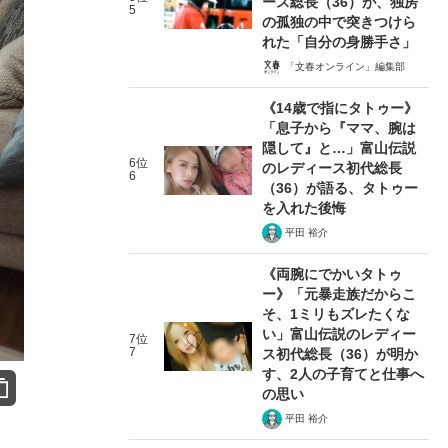
ース総長（36）が、独房
5
の孤独の中で突きつけら
れた「自分の身勝手さ」
「文春オンライン」編集部
《14歳で指にタトゥー》
「息子から『ママ、腕は
隠して』と…」富山伝説
6位
のレディース初代総長
6
（36）が語る、タトゥー
を入れた後悔
平田 裕介
《両腕にでかいタトゥ
ー》「元暴走族だからこ
そ、1ミリもズレたくな
い」富山伝説のレディー
7位
7
ス初代総長（36）が明か
す、2人の子育てと仕事へ
の思い
平田 裕介