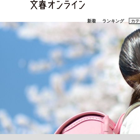
新着
ランキング
カテ
スクープ
ニュー
おすすめのキ
#藤田晋
#三
#玉木雄一郎
「90%は失敗する。でも…」本田圭佑が初め
終戦から81年