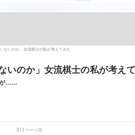
いまさら聞け
いないのか」女流棋士の私が考えてみた
手が証言した“NPB聞...
「クマが悪者扱いされているの
ないのか」女流棋士の私が考え
が……
もっと見る
カー日本代表・森保一監督...
2
/2
ページ目