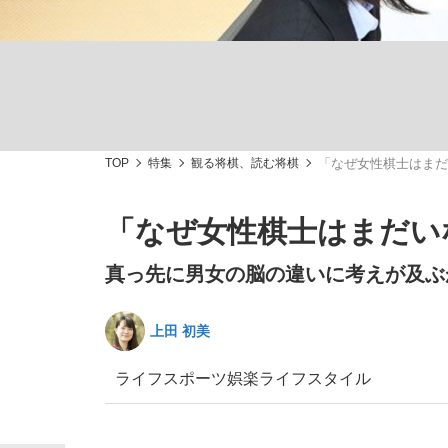
TOP
特集
観る将棋、読む将棋
「なぜ女性棋士はまだ
「敗因分析は一切聞かれなかった」侍ジャパン選
キングの誕生を、目撃せよ。
「なぜ女性棋士はまだい
真っ先に男女の脳の違いに考えが及ぶ
上田 初美
the Style
ライフ
スポーツ
娯楽
ライフスタイル
「目標達成できなかったからと言って…」サッ