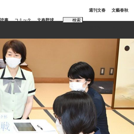
週刊文春
文藝春秋
読書
コミック
文春野球
検索
電子版
PLUS
インタビュー
読書
#松田聖子
む将棋
BC日本代表“敗戦”の真実 選手が明かす...