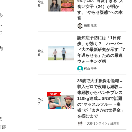
46キロの“可愛すぎる”大
5位
5
食い女子（24）が明か
す、“やらせ疑惑”への本
少
音
し
徳重 龍徳
と
認知症予防には「1日何
歩」が効く？ ハーバー
内
ド大の最新研究が示す「7
6位
6
年遅らせる」ための最適
ウォーキング術
梶山 寿子
35歳で大手損保を退職→
収入ゼロで夜職も経験→
未経験からベンチプレス
NEW
110kg達成…SNSで話題
7位
7
の“マッスルフルート奏
者”が「まさかの世界金」
を掴むまで
る
「文春オンライン」編集部
前症