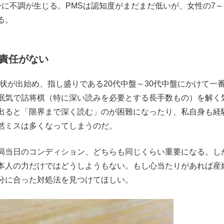
に不調が生じる。PMSは認知度がまだまだ低いが、女性の7～
る。
責任がない
状が出始め、指し盛りである20代中盤～30代中盤にかけて一
眠気で詰将棋（特に深い読みを必要とする長手数もの）を解く
出ると「限界まで深く読む」のが困難になったり、私自身も経
然ミスは多くなってしまうのだ。
局当日のコンディション、どちらも同じくらい重要になる。し
本人の力だけではどうしようもない。もし心当たりがあれば産
分に合った対処法を見つけてほしい。