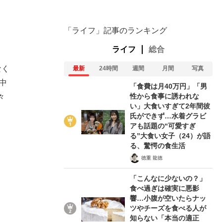
「ライフ」記事のランキング
ライフ
総合
なく
最新
24時間
週間
月間
写真
中
「食費は月40万円」「男
性から食事に誘われな
々
い」大食いすぎて2年間彼
氏ができず…水着グラビ
アも話題の“可愛すぎ
る”大食い女子（24）が語
る、驚愕の食生活
徳重 龍徳
「こんなに少ないの？」
食べ過ぎは確実に悪影
響…小腹が空いたらナッ
ツやチーズを食べる人が
知らない「本当の適正