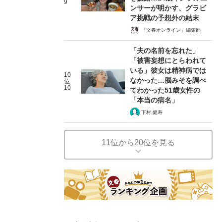
9
ンサーが明かす、グラビ
ア挑戦の予想外の結末
「文春オンライン」編集部
「夫の名前を忘れた」
「被害妄想にとらわれて
いる」彼女は精神病では
10
なかった…脳みそを調べ
位
10
てわかった51歳女性の
「本当の病名」
下村 健寿
11位から20位を見る