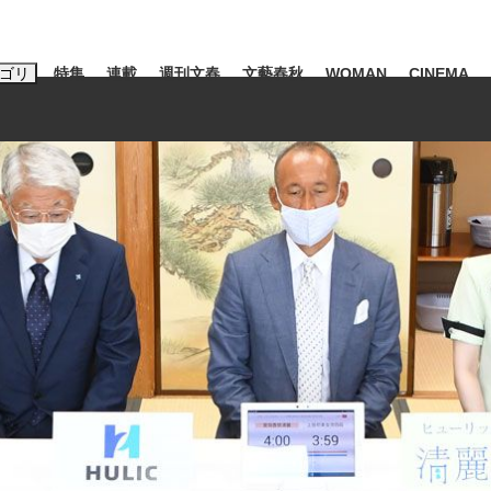
ゴリ
特集
連載
週刊文春
文藝春秋
WOMAN
CINEMA
キーワード入力
ス
エンタメ
ライフ
ビジネス
ーワードタグ一覧
山凌輝
#高市早苗
#後藤真希
#森岡毅
#城彰二
#内田有紀
観る将棋、読
#亀和田武
て明かした日本代表監督に...
「最悪の空気のまま解散」W