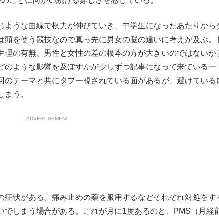
のことに向かい続ける難しさを感じている。
じような曲線で棋力が伸びていき、中学生になったあたりから
は頭を使う競技なので真っ先に男女の脳の違いに考えが及ぶ。
生理の有無、男性と女性の差の根本の方が大きいのではないか
どのような影響を及ぼすかが少しずつ記事になって来ている一
回のテーマと共にタブー視されている面があるが、避けている
しまう。
ADVERTISEMENT
の症状がある。痛み止めの薬を服用するなどそれぞれ対処をす
いでしまう場合がある。これが月に1度あるのと、PMS（月経