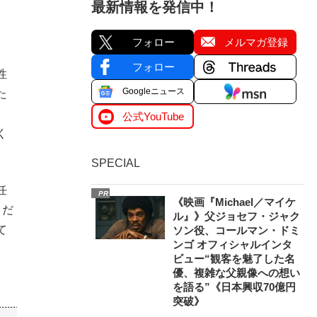
最新情報を発信中！
フォロー
メルマガ登録
フォロー
性
Googleニュース
た
公式YouTube
く
SPECIAL
任
PR
《映画『Michael／マイケ
まだ
ル』》父ジョセフ・ジャク
て
ソン役、コールマン・ドミ
ンゴ オフィシャルインタ
ビュー“観客を魅了した名
優、複雑な父親像への想い
を語る”《日本興収70億円
突破》