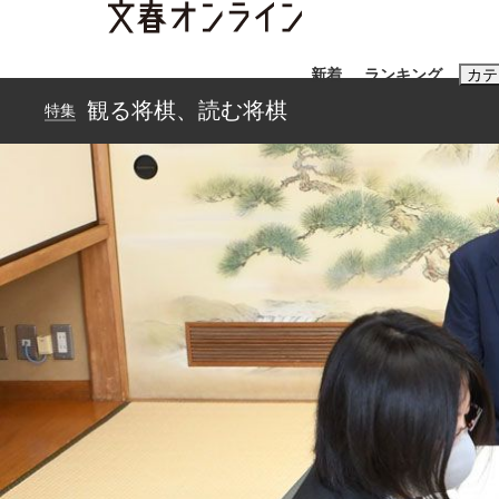
新着
ランキング
カテ
観る将棋、読む将棋
特集
スクープ
ニュー
おすすめのキ
#藤田晋
#三
#玉木雄一郎
「90%は失敗する。でも…」本田圭佑が初め
終戦から81年