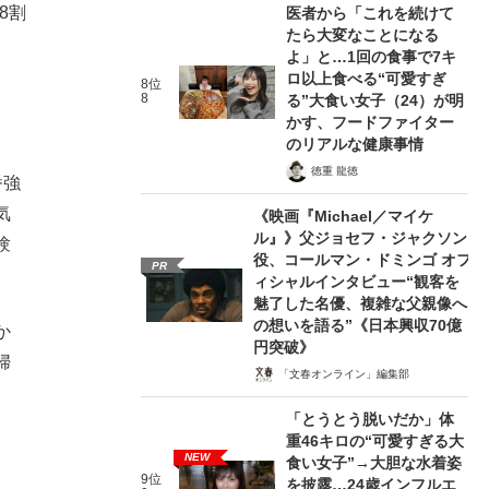
8割
医者から「これを続けて
たら大変なことになる
よ」と…1回の食事で7キ
ロ以上食べる“可愛すぎ
8位
8
る”大食い女子（24）が明
かす、フードファイター
のリアルな健康事情
徳重 龍徳
番強
気
《映画『Michael／マイケ
ル』》父ジョセフ・ジャクソン
験
役、コールマン・ドミンゴ オフ
PR
ィシャルインタビュー“観客を
魅了した名優、複雑な父親像へ
の想いを語る”《日本興収70億
か
円突破》
婦
「文春オンライン」編集部
「とうとう脱いだか」体
重46キロの“可愛すぎる大
NEW
食い女子”→大胆な水着姿
9位
を披露…24歳インフルエ