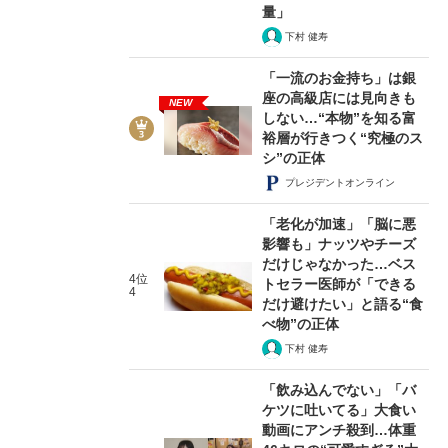
量」
下村 健寿
「一流のお金持ち」は銀
座の高級店には見向きも
NEW
しない…“本物”を知る富
裕層が行きつく“究極のス
シ”の正体
プレジデントオンライン
「老化が加速」「脳に悪
影響も」ナッツやチーズ
だけじゃなかった…ベス
4位
トセラー医師が「できる
4
だけ避けたい」と語る“食
べ物”の正体
下村 健寿
「飲み込んでない」「バ
ケツに吐いてる」大食い
動画にアンチ殺到…体重