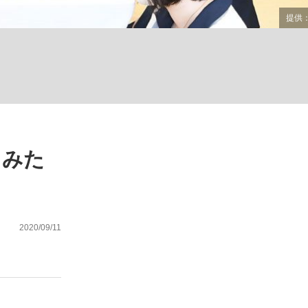
ない資産運用のすべて
が悲しい」『北の国から』倉本聰氏（91...
てみた
2020/09/11