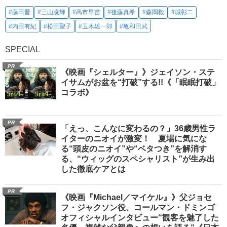
#藤田晋
#三山凌輝
#高市早苗
#後藤真希
#森岡毅
#城彰二
#内田有紀
#松田聖子
#玉木雄一郎
#亀和田武
SPECIAL
PR
《映画『シェルター』》ジェイソン・ステ
イサムがお盆を“打破”する!!《「眠眠打破」
コラボ》
PR
「えっ、こんなに変わるの？」36歳男性ラ
イターのニオイが激変！ 夏場に気にな
る“頭皮のニオイ”や“ベタつき”を解消す
る、“ウィッグのスペシャリスト”が生み出
した徹底ケアとは
PR
《映画『Michael／マイケル』》父ジョセ
フ・ジャクソン役、コールマン・ドミンゴ
オフィシャルインタビュー“観客を魅了した