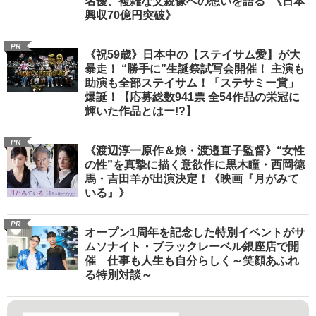
名優、複雑な父親像への想いを語る”《日本
興収70億円突破》
PR
《祝59歳》日本中の【ステイサム愛】が大
暴走！ “勝手に”生誕祭試写会開催！ 主演も
助演も全部ステイサム！「ステサミー賞」
爆誕！【応募総数941票 全54作品の栄冠に
輝いた作品とはー!?】
PR
《渡辺淳一原作＆娘・渡邉直子監督》“女性
の性”を真摯に描く意欲作に黒木瞳・西岡德
馬・吉田羊が出演決定！《映画『月がみて
いる』》
PR
オープン1周年を記念した特別イベントがサ
ムソナイト・ブラックレーベル銀座店で開
催 仕事も人生も自分らしく～笑顔あふれ
る特別対談～