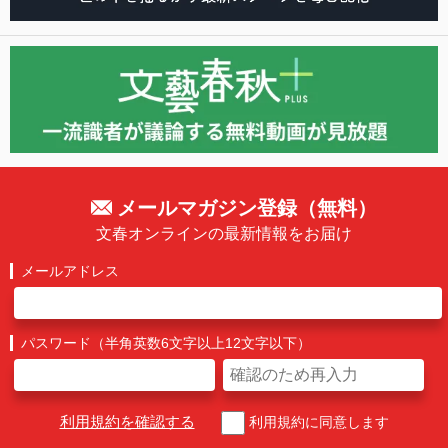
メールマガジン登録（無料）
文春オンラインの最新情報をお届け
メールアドレス
パスワード（半角英数6文字以上12文字以下）
利用規約を確認する
利用規約に同意します