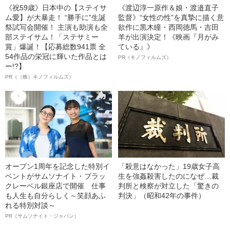
《祝59歳》日本中の【ステイサ
《渡辺淳一原作＆娘・渡邉直子
ム愛】が大暴走！ “勝手に”生誕
監督》“女性の性”を真摯に描く意
祭試写会開催！ 主演も助演も全
欲作に黒木瞳・西岡德馬・吉田
部ステイサム！「ステサミー
羊が出演決定！《映画『月がみ
賞」爆誕！【応募総数941票 全
ている』》
54作品の栄冠に輝いた作品とは
PR（キノフィルムズ）
ー!?】
PR（（株）キノフィルムズ）
オープン1周年を記念した特別イ
「殺意はなかった」19歳女子高
ベントがサムソナイト・ブラッ
生を強姦殺害したのになぜ…裁
クレーベル銀座店で開催 仕事
判所と検察が対立した「驚きの
も人生も自分らしく～笑顔あふ
判決」（昭和42年の事件）
れる特別対談～
PR（サムソナイト・ジャパン）