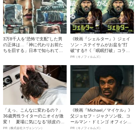
3万8千人を“恐怖で支配”した男
《映画『シェルター』》ジェイ
の正体は…「神に代わりお前た
ソン・ステイサムがお盆を“打
ちを罰する」日本で知られてい
破”する!!《「眠眠打破」コラ
ない“韓国版アウシュビッツ”の不
ボ》
PR（キノフィルムズ）
条理な結末
「えっ、こんなに変わるの？」
《映画『Michael／マイケル』》
36歳男性ライターのニオイが激
父ジョセフ・ジャクソン役、コ
変！ 夏場に気になる“頭皮のニ
ールマン・ドミンゴ オフィシャ
オイ”や“ベタつき”を解消す
ルインタビュー“観客を魅了した
PR（株式会社スヴェンソン）
PR（キノフィルムズ）
る、“ウィッグのスペシャリス
名優、複雑な父親像への想いを