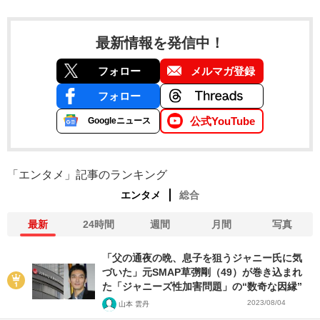
最新情報を発信中！
フォロー
メルマガ登録
フォロー
公式YouTube
Googleニュース
「エンタメ」記事のランキング
エンタメ
総合
最新
24時間
週間
月間
写真
「父の通夜の晩、息子を狙うジャニー氏に気
づいた」元SMAP草彅剛（49）が巻き込まれ
た「ジャニーズ性加害問題」の“数奇な因縁”
2023/08/04
山本 雲丹