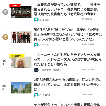
「近藤真彦が使っていた部屋で…」「性器を
NEW
握らされる」ジャニー喜多川による性加害、
語り始めた被害者たち《徹底取材の裏側》
17時間前
髙橋 大介
誰がSMAPを“殺した”のか 悪夢の「公開処
刑」から8年後に明かされた“答え”「世の中は
俺ら5人が仲が悪いと思ってるんだよな」
2024/04/20
みきーる
「ジャニーさんがお尻に自分でクリームを塗
SCOOP!
って…」元ジャニーズJr. 石丸志門氏が求めら
4位
4
れたおぞましい性行為
2023/06/28
「週刊文春」編集部
2度も誘拐された少女の両親は、犯人に性的に
籠絡されていた……全米を驚愕させた事件と
5位
5
は
2019/07/01
辰巳JUNK
ヤクザ顔負けの「血みどろ情事」豊満な身体