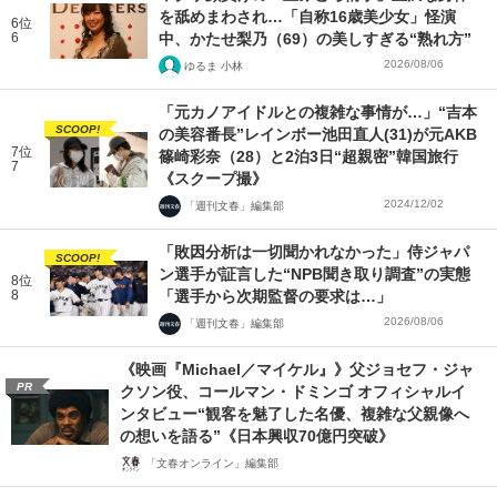
を舐めまわされ…「自称16歳美少女」怪演
6位
6
中、かたせ梨乃（69）の美しすぎる“熟れ方”
2026/08/06
ゆるま 小林
「元カノアイドルとの複雑な事情が…」“吉本
SCOOP!
の美容番長”レインボー池田直人(31)が元AKB
7位
篠崎彩奈（28）と2泊3日“超親密”韓国旅行
7
《スクープ撮》
2024/12/02
「週刊文春」編集部
「敗因分析は一切聞かれなかった」侍ジャパ
SCOOP!
ン選手が証言した“NPB聞き取り調査”の実態
8位
8
「選手から次期監督の要求は…」
2026/08/06
「週刊文春」編集部
《映画『Michael／マイケル』》父ジョセフ・ジャ
PR
クソン役、コールマン・ドミンゴ オフィシャルイ
ンタビュー“観客を魅了した名優、複雑な父親像へ
の想いを語る”《日本興収70億円突破》
「文春オンライン」編集部