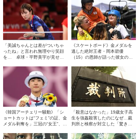
「美誠ちゃんとは差がついちゃ
《スケートボード》金メダルを
ったね」と言われ無理やり笑顔
逃した絶対王者・岡本碧優
を… 卓球・平野美宇が見せた
（15）の恩師が語った彼女の過
リオ五輪からの“成長”
去「ああ見えてビックマウスな
一面も」「タメ口利くほどヤン
チャ」
《韓国アーチェリー騒動》「シ
「殺意はなかった」19歳女子高
ョートカットは“フェミ”の証、金
生を強姦殺害したのになぜ…裁
メダル剥奪を」三冠の“女王”、前
判所と検察が対立した「驚きの
代未聞の批判のワケ
判決」（昭和42年の事件）