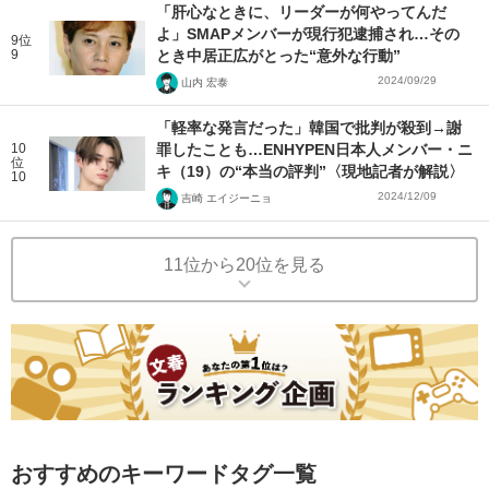
「肝心なときに、リーダーが何やってんだ
よ」SMAPメンバーが現行犯逮捕され…その
9位
9
とき中居正広がとった“意外な行動”
2024/09/29
山内 宏泰
「軽率な発言だった」韓国で批判が殺到→謝
10
罪したことも…ENHYPEN日本人メンバー・ニ
位
キ（19）の“本当の評判”〈現地記者が解説〉
10
2024/12/09
吉崎 エイジーニョ
11位から20位を見る
おすすめのキーワードタグ一覧