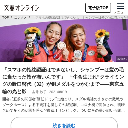
電子版TOP
メニュー
TOP
エンタメ
「スマホの指紋認証はできないし、シャンプーは髪の毛に当たった指
「スマホの指紋認証はできないし、シャンプーは髪の毛
に当たった指が痛いんです」 “牛舎生まれ”クライミン
グの野口啓代（32）が銅メダルをつかむまで――東京五
輪の光と影
吉井 妙子
2021/08/19
開会式直前の関係者“辞任ドミノ”に始まり、メダル候補のまさかの敗戦や
ダークホースによる下馬評を覆しての戴冠劇、コロナ禍で開催され、明暗
含めて多くの話題を呼んだ東京オリンピック。ついにその長い戦いも閉幕
しました。そこ…
続きを読む