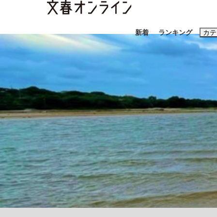
新着
ランキング
カテ
スクープ
ニュー
おすすめのキ
#藤田晋
#三
#玉木雄一郎
「90%は失敗する。でも…」本田圭佑が初め
終戦から81年