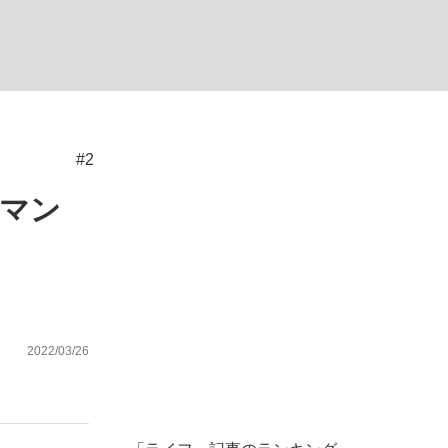
ない資産運用のすべて
#2
が悲しい」『北の国から』倉本聰氏（91...
、マン
2022/03/26