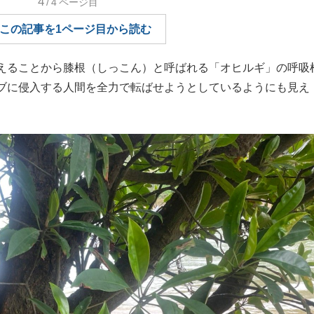
4
/4
ページ目
もっと見る
この記事を1ページ目から読む
えることから膝根（しっこん）と呼ばれる「オヒルギ」の呼吸
ブに侵入する人間を全力で転ばせようとしているようにも見え