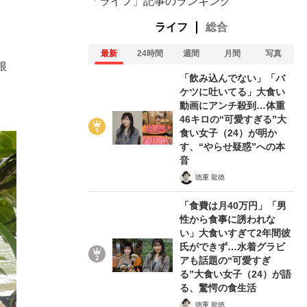
「ライフ」記事のランキング
ライフ
総合
最新
24時間
週間
月間
写真
根
「飲み込んでない」「バ
ケツに吐いてる」大食い
動画にアンチ殺到…体重
46キロの“可愛すぎる”大
食い女子（24）が明か
す、“やらせ疑惑”への本
音
徳重 龍徳
「食費は月40万円」「男
性から食事に誘われな
い」大食いすぎて2年間彼
氏ができず…水着グラビ
アも話題の“可愛すぎ
る”大食い女子（24）が語
る、驚愕の食生活
徳重 龍徳