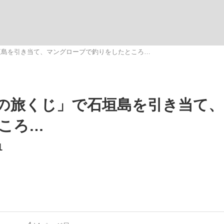
いまさら聞け
垣島を引き当て、マングローブで釣りをしたところ…
手が証言した“NPB聞...
「クマが悪者扱いされているの
の旅くじ」で石垣島を引き当て
ころ…
1
もっと見る
カー日本代表・森保一監督...