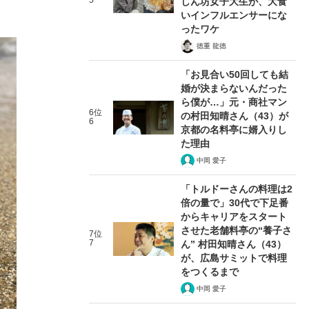
5
しん坊女子大生が、大食
いインフルエンサーにな
ったワケ
徳重 龍徳
「お見合い50回しても結
婚が決まらないんだった
ら僕が…」元・商社マン
6位
の村田知晴さん（43）が
6
京都の名料亭に婿入りし
た理由
中岡 愛子
「トルドーさんの料理は2
倍の量で」30代で下足番
からキャリアをスタート
させた老舗料亭の“養子さ
7位
7
ん” 村田知晴さん（43）
が、広島サミットで料理
をつくるまで
中岡 愛子