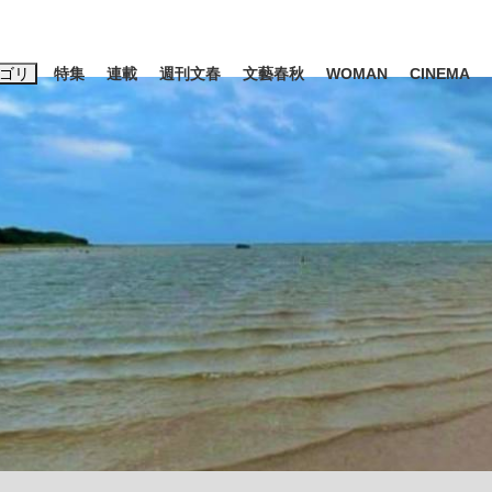
ゴリ
特集
連載
週刊文春
文藝春秋
WOMAN
CINEMA
キーワード入力
ス
エンタメ
ライフ
ビジネス
ーワードタグ一覧
山凌輝
#高市早苗
#後藤真希
#森岡毅
#城彰二
#内田有紀
観る将棋、読
#亀和田武
て明かした日本代表監督に...
「最悪の空気のまま解散」W