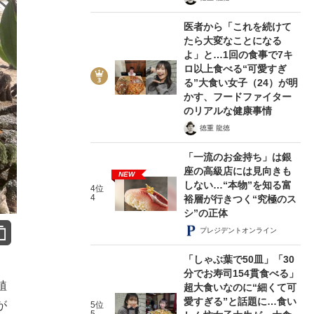
医者から「これを続けて
たら大変なことになる
よ」と…1回の食事で7キ
ロ以上食べる“可愛すぎ
る”大食い女子（24）が明
かす、フードファイター
のリアルな健康事情
徳重 龍徳
「一流のお金持ち」は銀
座の高級店には見向きも
NEW
しない…“本物”を知る富
4位
4
裕層が行きつく“究極のス
シ”の正体
プレジデントオンライン
「しゃぶ葉で50皿」「30
分でお寿司154貫食べる」
植
超大食いなのに“細くて可
愛すぎる”と話題に…食い
が
5位