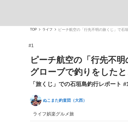
TOP
ライフ
ピーチ航空の「行先不明の旅くじ」で石
#1
「敗因分析は一切聞かれなかった」侍ジャパン選
キングの誕生を、目撃せよ。
ピーチ航空の「行先不明
グローブで釣りをしたと
「旅くじ」での石垣島釣行レポート #
the Style
ぬこまた釣査団（大西）
ライフ
娯楽
グルメ
旅
「目標達成できなかったからと言って…」サッ