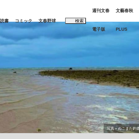
週刊文春
文藝春秋
読書
コミック
文春野球
検索
電子版
PLUS
インタビュー
読書
#松田聖子
む将棋
BC日本代表“敗戦”の真実 選手が明かす...