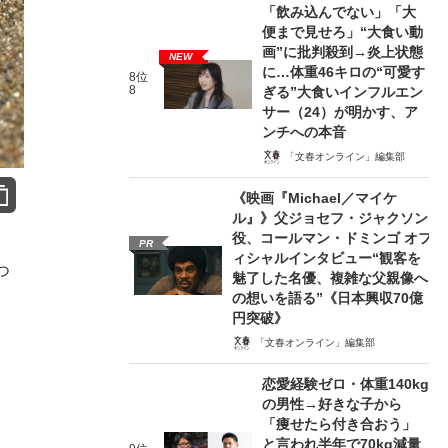
「飲み込んでない」「大
便まで見せろ」“大食い動
画”に批判殺到→炎上状態
NEW
に…体重46キロの“可愛す
8位
8
ぎる”大食いインフルエン
サー（24）が明かす、ア
ンチへの本音
「文春オンライン」編集部
《映画『Michael／マイケ
ル』》父ジョセフ・ジャクソン
役、コールマン・ドミンゴ オフ
PR
ィシャルインタビュー“観客を
つ
魅了した名優、複雑な父親像へ
の想いを語る”《日本興収70億
円突破》
「文春オンライン」編集部
恋愛経験ゼロ・体重140kg
の男性→好きな子から
「痩せたら付き合おう」
と言われ半年で70kg減量