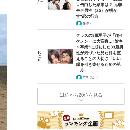
9位
9
→告白した結果は？ 元非
モテ男性（25）が明か
す“恋の行方”
仲 奈々
クラスの3軍男子が「超イ
ケメン」に大変身…“陰キ
ャ卒業”に成功した33歳男
10
性が気づいた見た目を整
位
えることの大切さ「いい
10
縁を引き寄せるための第
一歩」
市岡 ひかり
11位から20位を見る