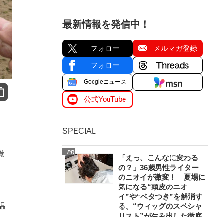
最新情報を発信中！
フォロー
メルマガ登録
フォロー
Googleニュース
公式YouTube
SPECIAL
PR
覚
「えっ、こんなに変わる
の？」36歳男性ライター
のニオイが激変！ 夏場に
気になる“頭皮のニオ
イ”や“ベタつき”を解消す
温
る、“ウィッグのスペシャ
リスト”が生み出した徹底