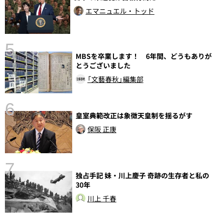
エマニュエル・トッド
5
MBSを卒業します！ 6年間、どうもありが
とうございました
し
「文藝春秋」編集部
6
皇室典範改正は象徴天皇制を揺るがす
保阪 正康
7
独占手記 妹・川上慶子 奇跡の生存者と私の
30年
川上 千春