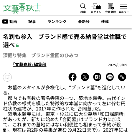
検索
ログイン
会員登録
メニュー
動画
記事
ランキング
最新号
連載
名刹も参入 ブランド感で売る納骨堂は住職で
選べ
深掘り特集 ブランド霊園のひみつ
「文藝春秋」編集部
2025/09/09
お墓のスタイルが多様化し、“ブランド墓”も進化してい
る。
都内でも有数の著名寺院の一つ、築地本願寺。古代イン
ド仏教の様式を模した特徴的な本堂に向かって左に佇む円
柱状の建物が、2017年に作られた「合同墓」だ。
築地本願寺には、東京・杉並に広大な墓地「和田堀廟所」
があったが、新たに始めた「合同墓」はブランド力に加え
て、これまでの墓地にはない利便性も相まって予約が殺
到。現在は第2期の募集が進む（9月22日まで）。2027年には