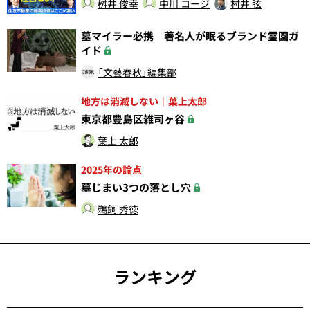
桝井 俊幸
中川 コージ
村井 弦
墓マイラー必携 著名人が眠るブランド霊園ガ
イド
「文藝春秋」編集部
地方は消滅しない｜葉上太郎
東京都豊島区雑司ヶ谷
葉上 太郎
2025年の論点
墓じまい3つの落とし穴
鵜飼 秀徳
ランキング