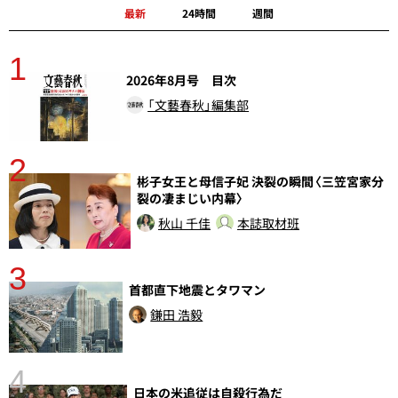
最新
24時間
週間
1
分
2026年8月号 目次
「文藝春秋」編集部
2
彬子女王と母信子妃 決裂の瞬間〈三笠宮家分
裂の凄まじい内幕〉
秋山 千佳
本誌取材班
3
首都直下地震とタワマン
鎌田 浩毅
4
日本の米追従は自殺行為だ