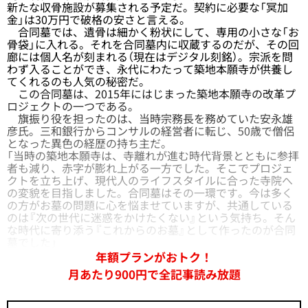
新たな収骨施設が募集される予定だ。契約に必要な「冥加
金」は30万円で破格の安さと言える。
合同墓では、遺骨は細かく粉状にして、専用の小さな「お
骨袋」に入れる。それを合同墓内に収蔵するのだが、その回
廊には個人名が刻まれる（現在はデジタル刻銘）。宗派を問
わず入ることができ、永代にわたって築地本願寺が供養し
てくれるのも人気の秘密だ。
この合同墓は、2015年にはじまった築地本願寺の改革プ
ロジェクトの一つである。
旗振り役を担ったのは、当時宗務長を務めていた安永雄
彦氏。三和銀行からコンサルの経営者に転じ、50歳で僧侶
となった異色の経歴の持ち主だ。
「当時の築地本願寺は、寺離れが進む時代背景とともに参拝
者も減り、赤字が膨れ上がる一方でした。そこでプロジェ
クトを立ち上げ、現代人のライフスタイルに合った寺院へ
の変貌を目指しました。合同墓はその一環です。今は多く
の方がお墓の問題に心を悩ませていますが、共通している
のは『次の世代に迷惑をかけたくない』という気持ち。そん
な時代に寄り添う『これからのお墓』として作ったのが合同
墓でした」
年額プランがおトク！
月あたり900円で全記事読み放題