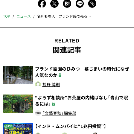
TOP
ニュース
名刹も参入 ブランド感で売る納骨堂は住職で選べ
RELATED
関連記事
ブランド霊園のひみつ 墓じまいの時代になぜ
人気なのか
甚野 博則
“よろず相談所”お茶屋の内緒ばなし「青山で眠
るには」
「文藝春秋」編集部
【インド・ムンバイに“1兆円投資”】
PR