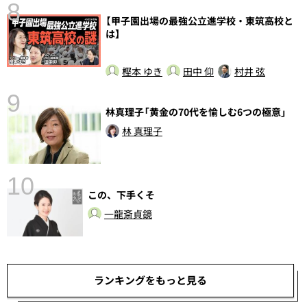
8
【甲子園出場の最強公立進学校・東筑高校と
は】
前
樫本 ゆき
田中 仰
村井 弦
9
林真理子「黄金の70代を愉しむ6つの極意」
林 真理子
10
この、下手くそ
総
一龍斎貞鏡
ランキングをもっと見る