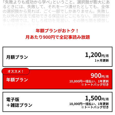
「失敗よりも成功から学べ」ということ。選択肢が膨大にあ
るときには、失敗して、それを一つ潰せたとしても、全体
の選択肢から見れば、ごく一部でしかありません。失敗し
た以外の方法で成功できる保証はどこにもない。選択肢が
多い環境では、むしろ成功を見習い、その勝ち筋を模倣し
た方が近道なのです。
年額プランがおトク！
月あたり900円で全記事読み放題
1,200
円/月
月額プラン
1ヶ月更新
オススメ！
900
円/月
年額プラン
10,800円一括払い、1年更新
※トートバッグ付き
1,500
電子版
円/月
18,000円一括払い、1年更新
＋雑誌プラン
※トートバッグ付き