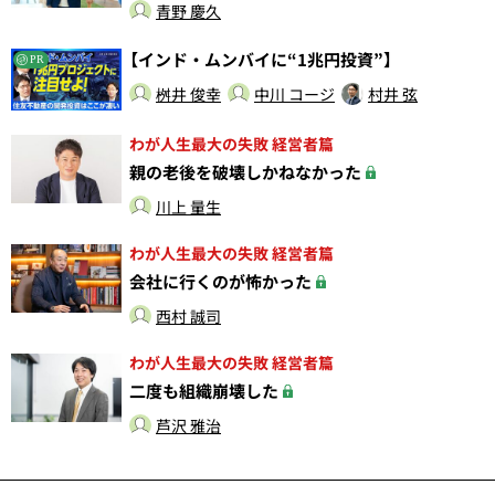
青野 慶久
【インド・ムンバイに“1兆円投資”】
PR
桝井 俊幸
中川 コージ
村井 弦
わが人生最大の失敗 経営者篇
親の老後を破壊しかねなかった
川上 量生
わが人生最大の失敗 経営者篇
会社に行くのが怖かった
西村 誠司
わが人生最大の失敗 経営者篇
二度も組織崩壊した
芦沢 雅治