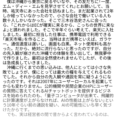
僕は沖縄から東京に戻るやいなや、その友だちに「一度、
エム・ディー・エムを見学させてくれ」とお願いして、当
時、祐天寺にあった会社を訪ねました。まだ起業されて2年
しか経っていなかったので、小さな会社で働いている人も
数十人しかいなかった。そこで三木谷浩史さんに会った
ら、「これからはECが確実に来るから、こっちの世界に来な
よ」と誘われました。そこで半年ぐらい考えて、楽天に入社
しました。最初に担当した仕事は、携帯電話で利用できる
「楽天市場」を作ること。当時はまだ携帯といえば、ガラケ
ー。通信速度は遅いし、画面も白黒。ネット使用料も高か
った。だから、絶対に流行らないと思ったのですが、自分
の先入観が崩された沖縄での体験を思い出して、無我夢中
で作りました。最初は全然使われませんでしたが、その後
は急成長していきました。
沖縄に行くまでの思い込みは、他人にとっては小さな失
敗でしょうが、僕にとっては最大の糧を与えてくれるもの
でした。それから自分の先入観や通説を常に疑うようにな
ったのです。それは2007年にユーザーローカルを起業して
からも変わりません。公的機関や民間企業のHPにユーザー
の質問に答えてくれるAIチャットボットを提供するビジネ
スを始められたのも、「量子コンピュータが出来て、飛躍的
に計算速度が上がらなければ、AIの性能は上がらない」とい
う10年ぐらい前の通説を疑い、AIの可能性にいち早く気づ
けたからです。
でも、実は経営者の間で昔からよく言われているのは、