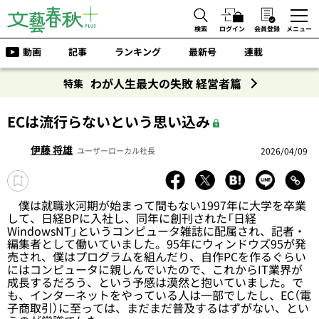
検索
ログイン
会員登録
メニュー
動画
記事
ランキング
最新号
連載
わが人生最大の失敗 経営者篇
特集
ECは流行らないという思い込み
伊藤 将雄
2026/04/09
ユーザーローカル社長
僕は就職氷河期が始まって間もない1997年に大学を卒業
して、日経BPに入社し、同年に創刊された「日経
WindowsNT」というコンピュータ雑誌に配属され、記者・
編集者として働いていました。95年にウィンドウズ95が発
売され、僕はプログラムを組んだり、自作PCを作るぐらい
にはコンピュータに親しんでいたので、これからIT業界が
成長するだろう、という予感は漠然と抱いていました。で
も、インターネットをやっている人は一部でしたし、EC（電
子商取引）に至っては、まだまだ普及するはずがない、とい