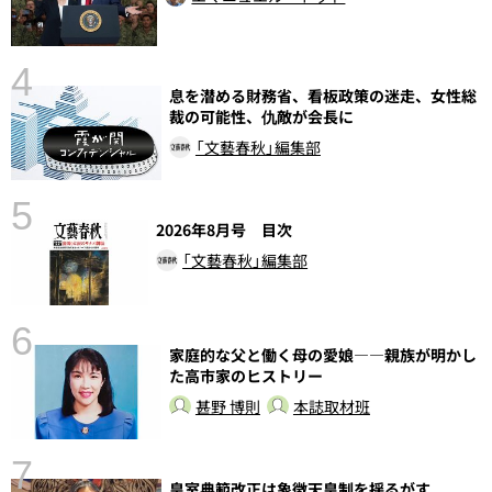
4
息を潜める財務省、看板政策の迷走、女性総
さ
裁の可能性、仇敵が会長に
実
「文藝春秋」編集部
5
2026年8月号 目次
「文藝春秋」編集部
6
家庭的な父と働く母の愛娘――親族が明かし
し
た高市家のヒストリー
甚野 博則
本誌取材班
7
皇室典範改正は象徴天皇制を揺るがす