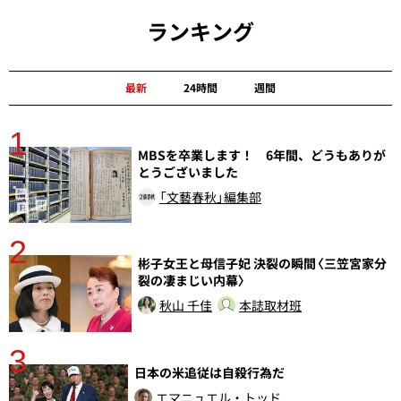
ランキング
最新
24時間
週間
1
分
MBSを卒業します！ 6年間、どうもありが
とうございました
「文藝春秋」編集部
2
彬子女王と母信子妃 決裂の瞬間〈三笠宮家分
裂の凄まじい内幕〉
秋山 千佳
本誌取材班
3
日本の米追従は自殺行為だ
エマニュエル・トッド