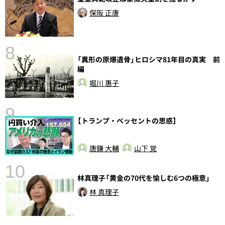
保阪 正康
8
「異形の原爆遺骨」ヒロシマ81年目の真実 前
前
編
堀川 惠子
9
【トランプ・ベッセントの思惑】
唐鎌 大輔
山下 覚
10
林真理子「黄金の70代を愉しむ6つの極意」
林 真理子