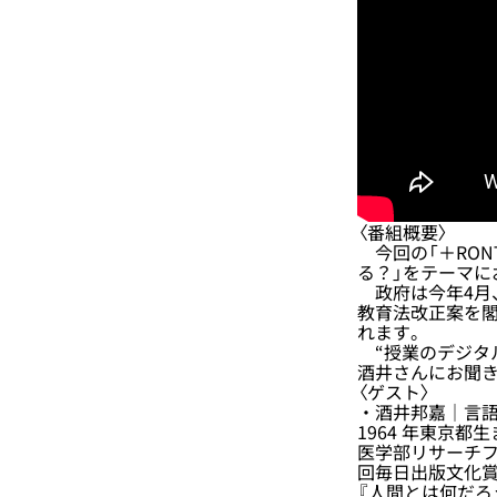
〈番組概要〉
今回の「＋RON
る？」をテーマに
政府は今年4月
教育法改正案を閣
れます。
“授業のデジタ
酒井さんにお聞
〈ゲスト〉
・酒井邦嘉｜言
1964 年東京
医学部リサーチフ
回毎日出版文化賞
『人間とは何だろ