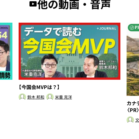
他の動画・音声
P
【今国会MVPは？】
鈴木 邦和
米重 克洋
カナ
〈PR