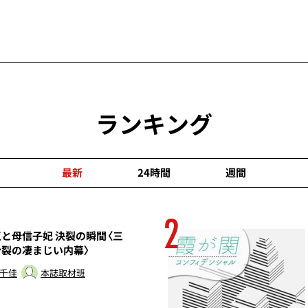
ランキング
最新
24時間
週間
2
と母信子妃 決裂の瞬間〈三
分裂の凄まじい内幕〉
 千佳
本誌取材班