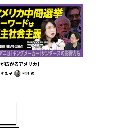
差が広がるアメリカ】
牧 聖子
村井 弦