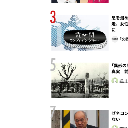
3
の癒着は終わってい
息を潜
走、女
に
「文
5
母の愛娘――親族
「異形の
のヒストリー
真実 
本誌取材班
堀川
7
なれなかった男
ゼネコ
ない