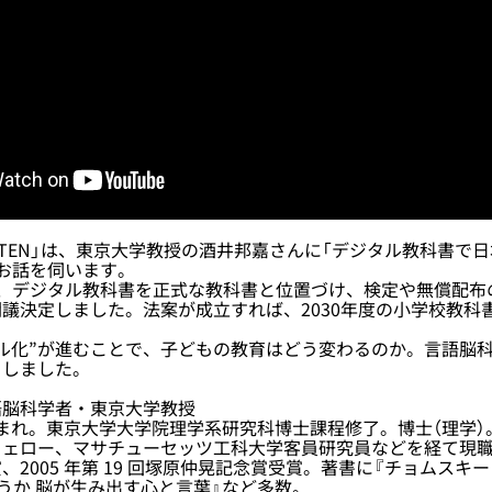
TEN」は、東京大学教授の酒井邦嘉さんに「デジタル教科書で
お話を伺います。
、デジタル教科書を正式な教科書と位置づけ、検定や無償配布
議決定しました。法案が成立すれば、2030年度の小学校教科
ル化”が進むことで、子どもの教育はどう変わるのか。言語脳
きしました。
語脳科学者・東京大学教授
都生まれ。東京大学大学院理学系研究科博士課程修了。博士（理学
ェロー、マサチューセッツ工科大学客員研究員などを経て現職。2
、2005 年第 19 回塚原仲晃記念賞受賞。著書に『チョムスキ
うか 脳が生み出す心と言葉』など多数。