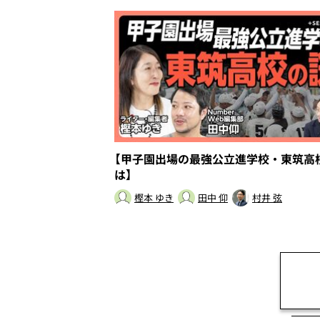
【甲子園出場の最強公立進学校・東筑高
は】
樫本 ゆき
田中 仰
村井 弦