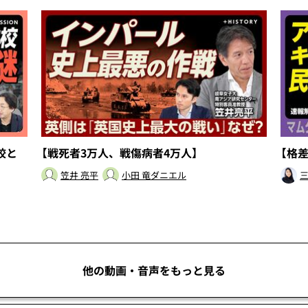
校と
【戦死者3万人、戦傷病者4万人】
【格
笠井 亮平
小田 竜ダニエル
三
他の動画・音声をもっと見る