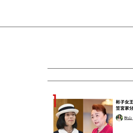
1
殺行為だ
彬子女王
笠宮家
トッド
秋山