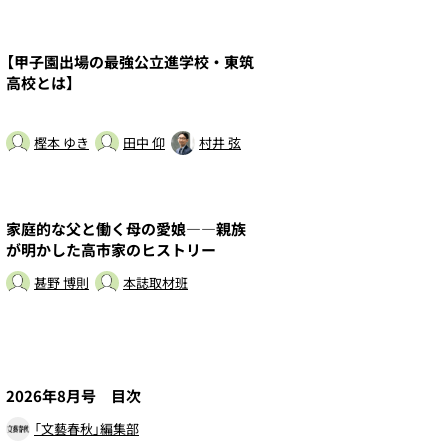
3
【甲子園出場の最強公立進学校・東筑
高校とは】
樫本 ゆき
田中 仰
村井 弦
5
家庭的な父と働く母の愛娘――親族
が明かした高市家のヒストリー
甚野 博則
本誌取材班
7
2026年8月号 目次
「文藝春秋」編集部