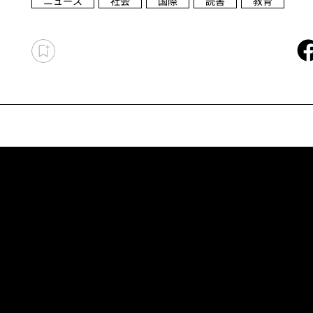
ニュース
社会
国際
読書
教育