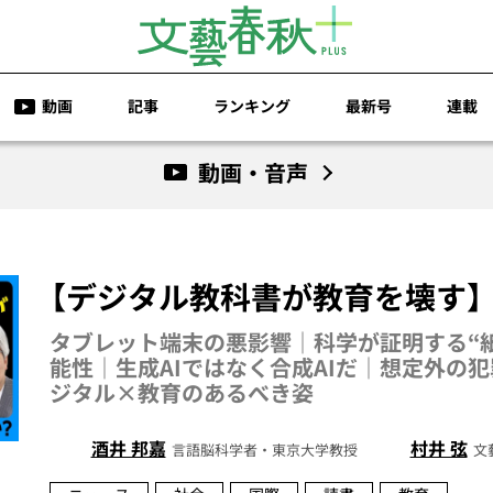
動画
記事
ランキング
最新号
連載
動画・音声
【デジタル教科書が教育を壊す】
タブレット端末の悪影響｜科学が証明する“
能性｜生成AIではなく合成AIだ｜想定外の
ジタル×教育のあるべき姿
酒井 邦嘉
村井 弦
言語脳科学者・東京大学教授
文