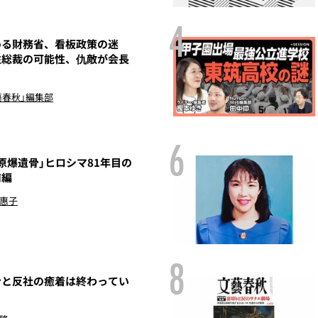
4
める財務省、看板政策の迷
性総裁の可能性、仇敵が会長
藝春秋」編集部
6
原爆遺骨」ヒロシマ81年目の
前編
 惠子
8
ンと反社の癒着は終わってい