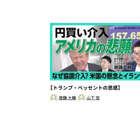
【トランプ・ベッセントの思惑】
唐鎌 大輔
山下 覚