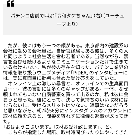
パチンコ店前で叫ぶ「令和タケちゃん」（右）（ユーチュ
ーブより）
だが、彼にはもう一つの顔がある。東京都内の建設系の
会社に勤める会社員だ。自衛官経験もある彼は、多くの人
と同じように社会生活を営む若者である。当然ながら、暴
言を浴びせ続けるようなコミュニケーションだけで生きて
いるわけもない。私が彼の存在を知った、パチンコ業界の
情報を取り扱うウェブメディア「PiDEA」のインタビューに
は、実に真面目に批判も含めた受け答えをしていた。
オンライン上の激しい暴言と、オフラインでの生真面目
さ……。彼の言動には多くのギャップがある。一体、なぜ
頼まれてもいない自粛警察を買って出るのか。私は彼に会
おうと思った。彼にとって、決して気持ちのいい取材には
ならないし、受けるメリットは少ない。返事はないだろう
と思いながら、朝7時56分にインスタグラムのアカウントに
取材依頼を送ると、間髪を容れずに律儀な返事が返ってき
た。
「おはようございます。取材お受け致します」、と。
こちらが指定した場所、取材時間ぴったりにやってきた