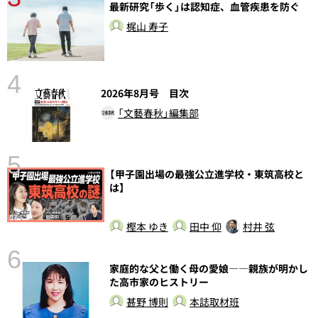
さ
最新研究「歩く」は認知症、血管疾患を防ぐ
実
梶山 寿子
4
2026年8月号 目次
「文藝春秋」編集部
5
【甲子園出場の最強公立進学校・東筑高校と
の
は】
樫本 ゆき
田中 仰
村井 弦
6
し
家庭的な父と働く母の愛娘――親族が明かし
た高市家のヒストリー
甚野 博則
本誌取材班