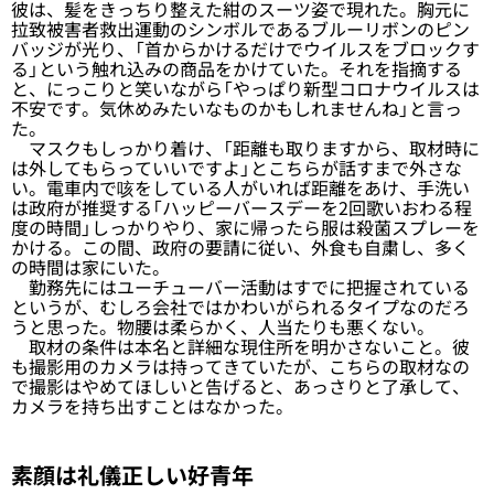
彼は、髪をきっちり整えた紺のスーツ姿で現れた。胸元に
拉致被害者救出運動のシンボルであるブルーリボンのピン
バッジが光り、「首からかけるだけでウイルスをブロックす
る」という触れ込みの商品をかけていた。それを指摘する
と、にっこりと笑いながら「やっぱり新型コロナウイルスは
不安です。気休めみたいなものかもしれませんね」と言っ
た。
マスクもしっかり着け、「距離も取りますから、取材時に
は外してもらっていいですよ」とこちらが話すまで外さな
い。電車内で咳をしている人がいれば距離をあけ、手洗い
は政府が推奨する「ハッピーバースデーを2回歌いおわる程
度の時間」しっかりやり、家に帰ったら服は殺菌スプレーを
かける。この間、政府の要請に従い、外食も自粛し、多く
の時間は家にいた。
勤務先にはユーチューバー活動はすでに把握されている
というが、むしろ会社ではかわいがられるタイプなのだろ
うと思った。物腰は柔らかく、人当たりも悪くない。
取材の条件は本名と詳細な現住所を明かさないこと。彼
も撮影用のカメラは持ってきていたが、こちらの取材なの
で撮影はやめてほしいと告げると、あっさりと了承して、
カメラを持ち出すことはなかった。
素顔は礼儀正しい好青年