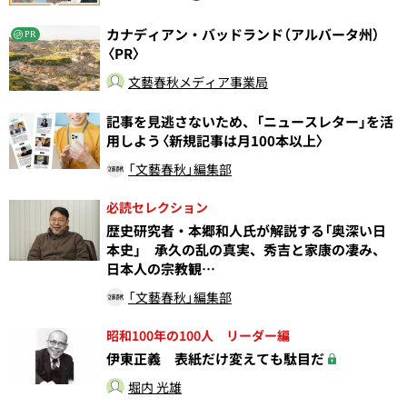
カナディアン・バッドランド（アルバータ州）
PR
〈PR〉
文藝春秋メディア事業局
記事を見逃さないため、「ニュースレター」を活
用しよう〈新規記事は月100本以上〉
「文藝春秋」編集部
必読セレクション
歴史研究者・本郷和人氏が解説する「奥深い日
本史」 承久の乱の真実、秀吉と家康の凄み、
日本人の宗教観…
「文藝春秋」編集部
昭和100年の100人 リーダー編
伊東正義 表紙だけ変えても駄目だ
堀内 光雄