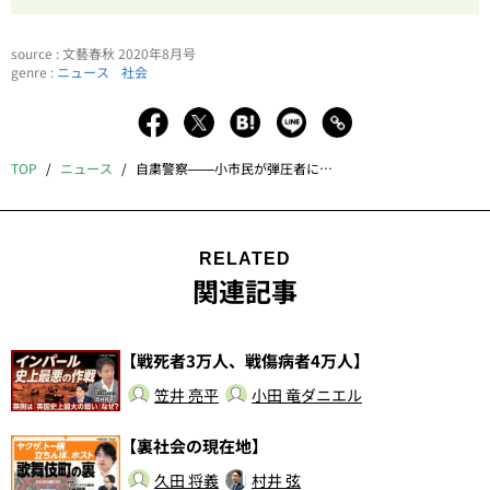
source : 文藝春秋 2020年8月号
genre :
ニュース
社会
TOP
ニュース
自粛警察——小市民が弾圧者に変わるとき
RELATED
関連記事
【戦死者3万人、戦傷病者4万人】
笠井 亮平
小田 竜ダニエル
【裏社会の現在地】
久田 将義
村井 弦