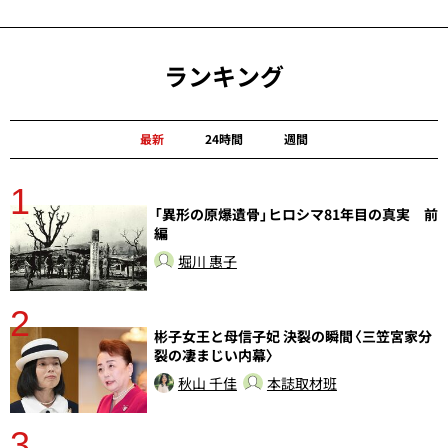
ランキング
最新
24時間
週間
1
分
「異形の原爆遺骨」ヒロシマ81年目の真実 前
編
堀川 惠子
2
彬子女王と母信子妃 決裂の瞬間〈三笠宮家分
裂の凄まじい内幕〉
秋山 千佳
本誌取材班
3