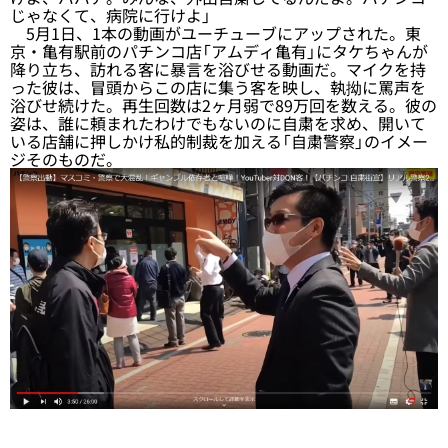
じゃなくて、病院に行けよ」
5月1日、1本の動画がユーチューブにアップされた。東
京・亀有駅前のパチンコ店「アムディ亀有」にタケちゃんが
降り立ち、訪れる客に暴言を浴びせる動画だ。マイクを持
った彼は、冒頭からこの店に集う客を映し、執拗に罵声を
浴びせ続けた。再生回数は2ヶ月弱で89万回を数える。彼の
姿は、誰に頼まれたわけでもないのに自粛を求め、開いて
いる店舗に押しかけ私的制裁を加える「自粛警察」のイメー
ジそのものだ。