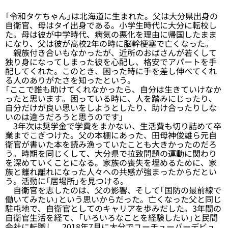
「令和タケちゃん」は北海道に生まれた。父は大分県出身の
自衛官、母はタイ出身である。小学生時代に大分に転校し
た。母は彼が中学時代、病気の悪化を理由に帰国したまま
になり、父は彼が高校2年の時に脳幹梗塞で亡くなった。
親族付き合いもなかったが、近所のおばさんが若くして
独り身になってしまった彼を心配し、格安でアパートを手
配してくれた。このとき、困った時に手を差し伸べてくれ
る人のありがたさを知ったという。
「ここで誰も助けてくれなかったら、自分は生きていけなか
ったと思います。困っている時に、人を踏みにじったり、
自分だけが良い思いをしようとしたり、助け合ったりしな
いのは違うだろうと思うのです」
3年次は奨学金で学費をまかない、生活費も切り詰めて卒
業までこぎつけた。父の本棚にあった、田母神俊雄ら元自
衛官が書いた本を読み漁っていたことも大きかったのだろ
う。時期を同じくして、大分県で拉致問題の運動に関わり
を深めていくことになる。家族の喪失を埋めるために、家
族と離れ離れになった人々への共感が強まったからだとい
う。活動に「居場所」を見つける。
自衛官を志したのは、父の影響、そして「国防の最前線で
働いてみたい」という思いからだった。亡くなった父と同じ
駐屯地で、自衛官としてのキャリアを歩みだした。3年間の
自衛官生活を経て、「いろいろなことを経験したい」と民間
会社に転職し、2018年7月に大分でユーチューバーデビュ