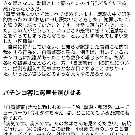
きを隠さない。動機として語られたのは「行き過ぎた正義
感」だったからだ。
「事実関係についてはすべて認めています。聴取の中で印象
的だったのは『お店に申し訳ないことをした』『謝罪したい』
と繰り返し語っていたことです。非常に落ち込んでいまし
た。この人がどうして、いっときの感情に任せて過激なこ
とをやってしまったんだろう、とおもわず考えてしまいま
した」（区職員）
自粛に協力していない、と彼らが認定した店舗に私的制
裁をする行為を、自粛警察と呼ぶ。例えば、開いているパ
チンコ店に抗議があったことも数多く報じられた。だが、
各地の被害は伝えられた一方、「自粛警察」側の論理につい
て、推測を超えた記事はなかなか目にすることはなかっ
た。いったい彼らはどのような人々なのだろうか。
パチンコ客に罵声を浴びせる
「自粛警察」活動に勤しむ彼――自称「撃退・報道系」ユーチ
ューバーの「令和タケちゃん」は、どこにでもいる26歳の若
者である。
「病気です、病人です。あのおばさんを見てください。病院
に行けよ。家に帰れ、この野郎。小池都知事のいうこと聞
けよ、ババア。みんな、外出自粛してるんだよ。パチンコ