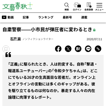
検索
ログイン
会員登録
メニュー
動画
記事
ランキング
最新号
連載
自粛警察——小市民が弾圧者に変わるとき
石戸 諭
2020/07/11
ノンフィクションライター
「正義」に駆られたとき、人は豹変する。自称「撃退・
報道系ユーチューバー」の「令和タケちゃん」は、どこ
にでもいる26才の生真面目な若者だ。オンライン上
とオフラインの言動には多くのギャップがある。彼
を駆り立てるものは何なのか。暴走する人々の内在
論理に肉薄するレポート。