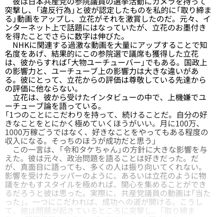
彼は日本共産党の参院議員の選挙活動にカメラを持って
突撃し、「違反行為」と彼が認定したものを私的に「取り締ま
る」動画をアップし、立花がそれを激賞したのだ。元々、イ
ンターネット上で話題にはなっていたが、立花のお墨付き
を得たことでさらに数字は伸びた。
NHKに関連する過激な動画を大量にアップすることで知
名度をあげ、結果的にこの参院選で議席も獲得した立花
は、彼からすれば「大物ユーチューバー」でもある。国政上
の影響力と、ユーチューブ上の影響力は大きな違いがあ
る。彼にとって、立花からの評価は尊敬している先達から
の評価に他ならない。
立花は、彼から受けたインタビューの中で、上機嫌でユ
ーチューブ論を語っている。
「1つのことにこだわりを持って、続けることだ。自分の好
きなことをとにかく極めていくほうがいい。月に100万、
1000万稼ごうではなく、好きなことをやってもある程度の
収入になる。そっちのほうが成功だと思う」
この一言は、「令和タケちゃん」の方針に大きな影響を与
えた。彼は元々、政治問題を語ることは好きだった。だ
が、真面目に語っても、多くの人は振り向いてくれない。
影響を受けたラッパーのように、あるいは立花のように物
議をかもすスタイルを極めれば、関心を集めることができ
るだろうと彼は思った。実際に、共産党議員の動画は「当た
った」。一つにこだわれば、成功への道が開ける。こうし
て、彼は問題が起きているところに突撃し、「取り締ま