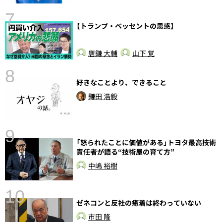
7
【トランプ・ベッセントの思惑】
唐鎌 大輔
山下 覚
8
好きなことより、できること
鎌田 浩毅
9
「怒られたことに価値がある」トヨタ最高技術
語
責任者が語る“技術屋の育て方”
中嶋 裕樹
10
ゼネコンと反社の癒着は終わっていない
市田 隆