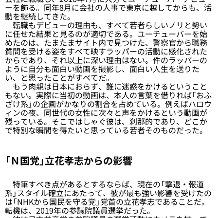
ーを飾る。同年8月に会社の人事で東京に越してからも、活
動を継続してきた。
転職もデビューの理由も、すべて若者らしいノリと勢い
に任せた結果と見るのが適切である。ユーチューバーを始
めたのは、たまたまサイト内で見つけた、警察官から職務
質問を受ける姿をすべて映すラッパーの活動に感化された
からであり、それ以上に深い理由はない。件のラッパーの
ように自分も面白い動画を撮影し、面白い人生を送りた
い、と思ったことがすべてだ。
もう肉親は日本におらず、誰に迷惑をかけるということ
もない。実際に当初の動画は、本人の言葉を借りれば「おふ
ざけ系」の企画がかなりの割合を占めている。例えばハロウ
ィンの夜、同世代の女性に次々と声をかけるという動画が
残っている。そこではしゃぐ彼は、刹那的であり、どこか
で特別な瞬間を得たいと思っている若者そのものだった。
「Ｎ国党」立花孝志からの影響
特筆すべき点があるとするならば、現在の「撃退・報道
系」スタイル確立にあたって、彼が最も強い影響を受けたの
は「NHKから国民を守る党」党首の立花孝志であることだ。
転機は、2019年の参議院議員選挙だった。