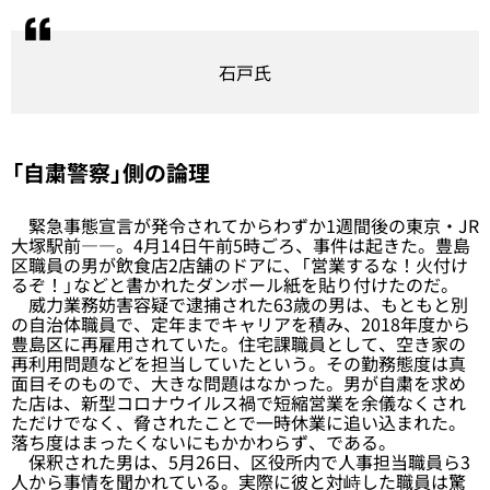
石戸氏
「自粛警察」側の論理
緊急事態宣言が発令されてからわずか1週間後の東京・JR
大塚駅前――。4月14日午前5時ごろ、事件は起きた。豊島
区職員の男が飲食店2店舗のドアに、「営業するな！火付け
るぞ！」などと書かれたダンボール紙を貼り付けたのだ。
威力業務妨害容疑で逮捕された63歳の男は、もともと別
の自治体職員で、定年までキャリアを積み、2018年度から
豊島区に再雇用されていた。住宅課職員として、空き家の
再利用問題などを担当していたという。その勤務態度は真
面目そのもので、大きな問題はなかった。男が自粛を求め
た店は、新型コロナウイルス禍で短縮営業を余儀なくされ
ただけでなく、脅されたことで一時休業に追い込まれた。
落ち度はまったくないにもかかわらず、である。
保釈された男は、5月26日、区役所内で人事担当職員ら3
人から事情を聞かれている。実際に彼と対峙した職員は驚