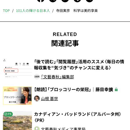
TOP
101人の輝ける日本人
寺田寅彦 科学は美的享楽
RELATED
関連記事
「後で読む」「閲覧履歴」活用のススメ〈毎日の情
報収集を“気づき”のチャンスに変える〉
「文藝春秋」編集部
【朗読】「ブロッコリーの栄冠」｜藤目幸擴
山根 基世
カナディアン・バッドランド（アルバータ州）
PR
〈PR〉
文藝春秋メディア事業局