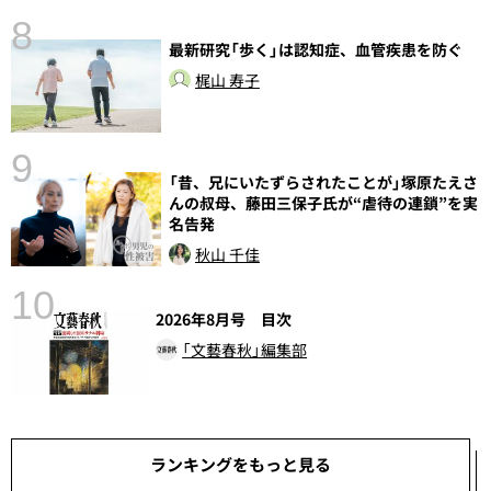
8
最新研究「歩く」は認知症、血管疾患を防ぐ
梶山 寿子
9
語
「昔、兄にいたずらされたことが」塚原たえさ
んの叔母、藤田三保子氏が“虐待の連鎖”を実
名告発
秋山 千佳
10
2026年8月号 目次
「文藝春秋」編集部
ランキングをもっと見る