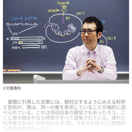
©文藝春秋
冒頭に引用した文章には、相対立するようにみえる科学
と芸術が、実は、同一の美を希求していることが端的に述
べられている。これは寺田自身の確信でもあったろう。こ
こに彼の類まれなる特質がすべて凝集されている。優れた
科学者であるにもかかわらず（否、であるがゆえに）叙情的
な詩性を併せもった人。