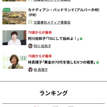
カナディアン・バッドランド（アルバータ州）
PR
〈PR〉
文藝春秋メディア事業局
70歳からが最幸
阿川佐和子「70にして始めよ！」
阿川 佐和子
70歳からが最幸
林真理子「黄金の70代を愉しむ6つの極意」
林 真理子
ランキング