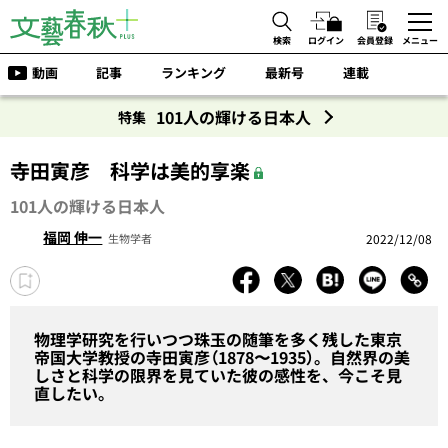
検索
ログイン
会員登録
メニュー
動画
記事
ランキング
最新号
連載
101人の輝ける日本人
特集
寺田寅彦 科学は美的享楽
101人の輝ける日本人
福岡 伸一
2022/12/08
生物学者
物理学研究を行いつつ珠玉の随筆を多く残した東京
帝国大学教授の寺田寅彦（1878〜1935）。自然界の美
しさと科学の限界を見ていた彼の感性を、今こそ見
直したい。