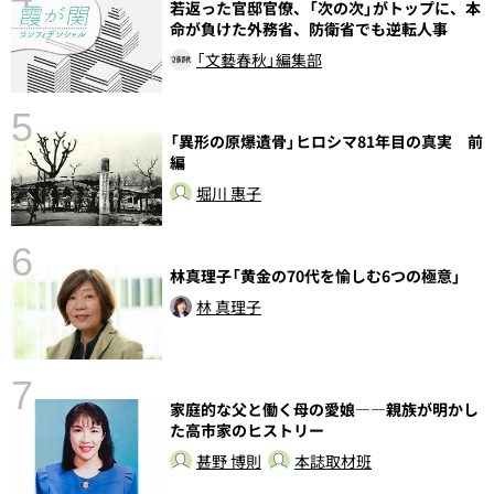
若返った官邸官僚、「次の次」がトップに、本
命が負けた外務省、防衛省でも逆転人事
「文藝春秋」編集部
5
の
「異形の原爆遺骨」ヒロシマ81年目の真実 前
編
堀川 惠子
6
し
林真理子「黄金の70代を愉しむ6つの極意」
林 真理子
7
家庭的な父と働く母の愛娘――親族が明かし
た高市家のヒストリー
甚野 博則
本誌取材班