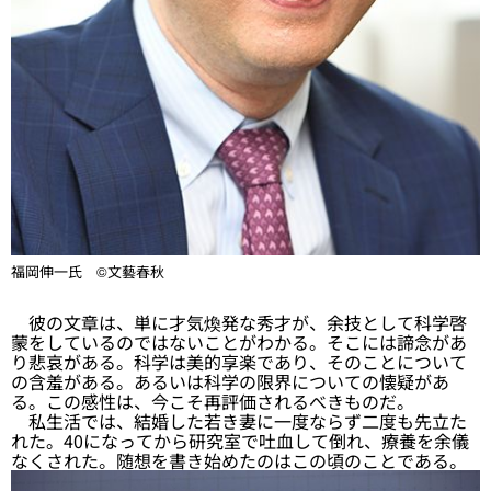
福岡伸一氏 ©文藝春秋
彼の文章は、単に才気煥発な秀才が、余技として科学啓
蒙をしているのではないことがわかる。そこには諦念があ
り悲哀がある。科学は美的享楽であり、そのことについて
の含羞がある。あるいは科学の限界についての懐疑があ
る。この感性は、今こそ再評価されるべきものだ。
私生活では、結婚した若き妻に一度ならず二度も先立た
れた。40になってから研究室で吐血して倒れ、療養を余儀
なくされた。随想を書き始めたのはこの頃のことである。