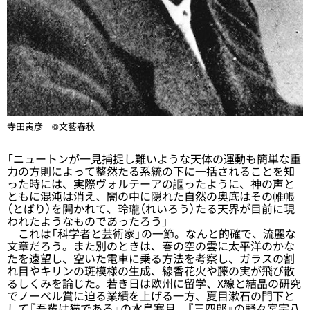
寺田寅彦 ©文藝春秋
「ニュートンが一見捕捉し難いような天体の運動も簡単な重
力の方則によって整然たる系統の下に一括されることを知
った時には、実際ヴォルテーアの謳ったように、神の声と
ともに混沌は消え、闇の中に隠れた自然の奥底はその帷帳
（とばり）を開かれて、玲瓏（れいろう）たる天界が目前に現
われたようなものであったろう」
これは「科学者と芸術家」の一節。なんと的確で、流麗な
文章だろう。また別のときは、春の空の雲に太平洋のかな
たを遠望し、空いた電車に乗る方法を考察し、ガラスの割
れ目やキリンの斑模様の生成、線香花火や藤の実が飛び散
るしくみを論じた。若き日は欧州に留学、X線と結晶の研究
でノーベル賞に迫る業績を上げる一方、夏目漱石の門下と
して『吾輩は猫である』の水島寒月、『三四郎』の野々宮宗八