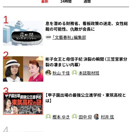
最新
24時間
週間
1
分
息を潜める財務省、看板政策の迷走、女性総
裁の可能性、仇敵が会長に
「文藝春秋」編集部
2
彬子女王と母信子妃 決裂の瞬間〈三笠宮家分
裂の凄まじい内幕〉
秋山 千佳
本誌取材班
3
さ
【甲子園出場の最強公立進学校・東筑高校と
実
は】
樫本 ゆき
田中 仰
村井 弦
4