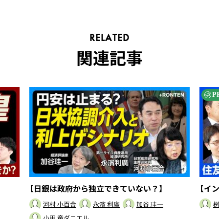
RELATED
関連記事
P
【日銀は政府から独立できていない？】
【イ
河村 小百合
永濱 利廣
加谷 珪一
桝
小田 竜ダニエル