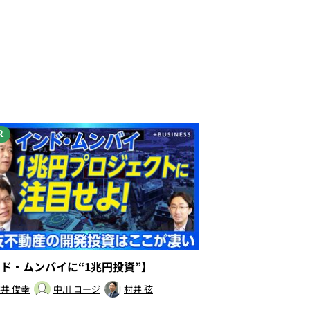
R
ンド・ムンバイに“1兆円投資”】
井 俊幸
中川 コージ
村井 弦