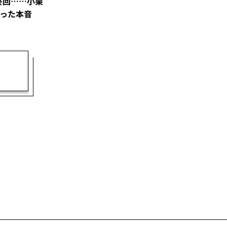
終回……小栗
った本音