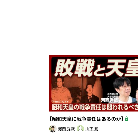
【昭和天皇に戦争責任はあるのか】
河西 秀哉
山下 覚