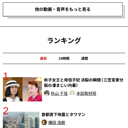
他の動画・音声をもっと見る
ランキング
最新
24時間
週間
1
分
彬子女王と母信子妃 決裂の瞬間〈三笠宮家分
裂の凄まじい内幕〉
秋山 千佳
本誌取材班
2
首都直下地震とタワマン
鎌田 浩毅