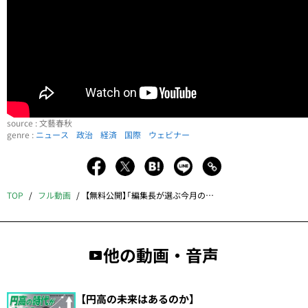
source : 文藝春秋
genre :
ニュース
政治
経済
国際
ウェビナー
TOP
フル動画
【無料公開】「編集長が選ぶ今月の一本」萩生田光一×山下裕貴×小黒一正×中西輝政「防衛費大論争」文藝春秋2023年3月特別号
他の動画・音声
【円高の未来はあるのか】