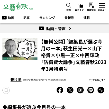
検索
ログイン
会員登録
メニュー
動画
記事
ランキング
最新号
連載
動画・音声
【無料公開】「編集長が選ぶ今
月の一本」萩生田光一×山下
裕貴×小黒一正×中西輝政
「防衛費大論争」文藝春秋2023
年3月特別号
新谷 学
2023/02/17
（株）文藝春秋 取締役 文藝春秋総局長
◆編集長が選ぶ今月号の一本