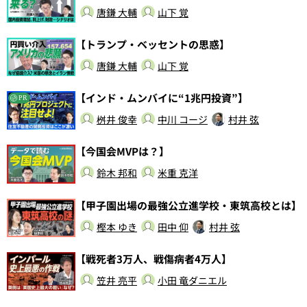
唐鎌 大輔
山下 覚
【トランプ・ベッセントの思惑】
唐鎌 大輔
山下 覚
【インド・ムンバイに“1兆円投資”】
PR
桝井 俊幸
中川 コージ
村井 弦
【今国会MVPは？】
鈴木 邦和
米重 克洋
【甲子園出場の最強公立進学校・東筑高校とは】
樫本 ゆき
田中 仰
村井 弦
【戦死者3万人、戦傷病者4万人】
笠井 亮平
小田 竜ダニエル