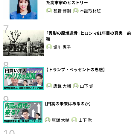
た高市家のヒストリー
甚野 博則
本誌取材班
7
「異形の原爆遺骨」ヒロシマ81年目の真実 前
編
堀川 惠子
8
【トランプ・ベッセントの思惑】
唐鎌 大輔
山下 覚
9
【円高の未来はあるのか】
前
唐鎌 大輔
山下 覚
10