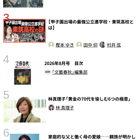
3
【甲子園出場の最強公立進学校・東筑高校と
さ
は】
実
樫本 ゆき
田中 仰
村井 弦
4
2026年8月号 目次
「文藝春秋」編集部
5
林真理子「黄金の70代を愉しむ6つの極意」
の
林 真理子
6
家庭的な父と働く母の愛娘――親族が明かし
し